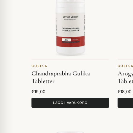
GULIKA
GULIK
Chandraprabha Gulika
Arogy
Tabletter
Tablet
€19,00
€18,00
LÄGG I VARUKORG