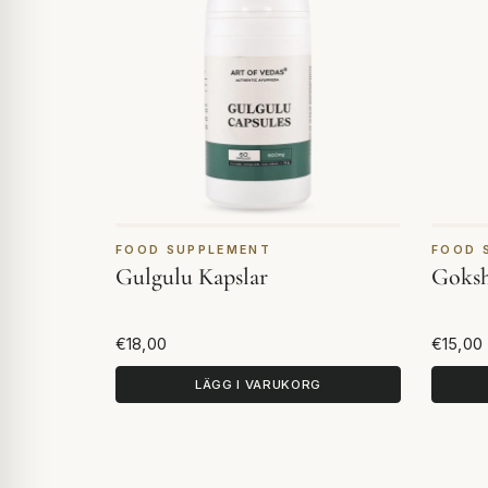
FOOD SUPPLEMENT
FOOD 
Gulgulu Kapslar
Goksh
€18,00
€15,00
LÄGG I VARUKORG