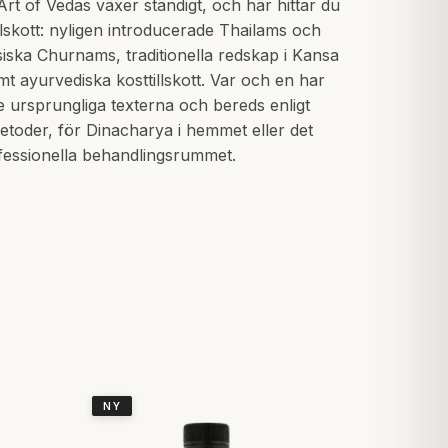
Art of Vedas växer ständigt, och här hittar du
llskott: nyligen introducerade Thailams och
siska Churnams, traditionella redskap i Kansa
t ayurvediska kosttillskott. Var och en har
de ursprungliga texterna och bereds enligt
metoder, för Dinacharya i hemmet eller det
fessionella behandlingsrummet.
NY