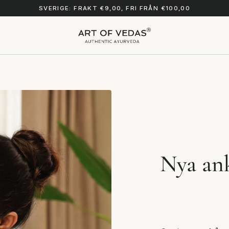
SVERIGE: FRAKT €9,00, FRI FRÅN €100,00
Nya ank