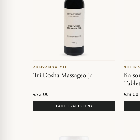
ABHYANGA OIL
GULIK
Tri Dosha Massageolja
Kaiso
Tablet
€23,00
€18,00
LÄGG I VARUKORG