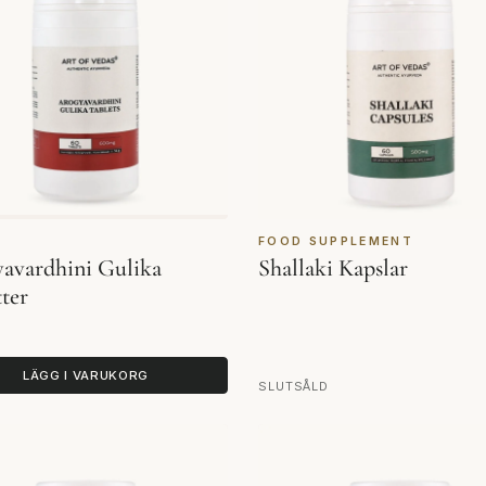
A
FOOD SUPPLEMENT
avardhini Gulika
Shallaki Kapslar
ter
LÄGG I VARUKORG
SLUTSÅLD