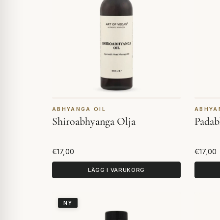
ABHYANGA OIL
ABHYA
Shiroabhyanga Olja
Padab
€17,00
€17,00
LÄGG I VARUKORG
NY