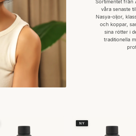
Sortimentet från 
våra senaste ti
Nasya-oljor, klas
och koppar, sam
sina rötter i 
traditionella 
pro
NY