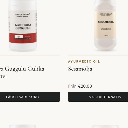
A
AYURVEDIC OIL
ra Guggulu Gulika
Sesamolja
ter
Från
€20,00
LÄGG I VARUKORG
VÄLJ ALTERNATIV