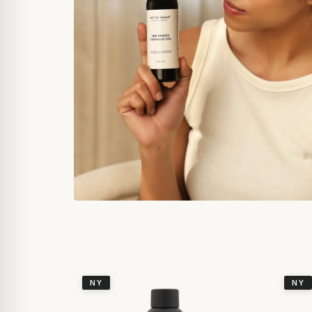
NY
NY