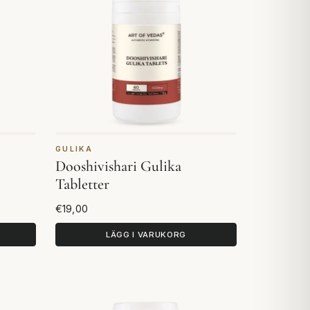
GULIKA
Dooshivishari Gulika
Tabletter
€19,00
LÄGG I VARUKORG