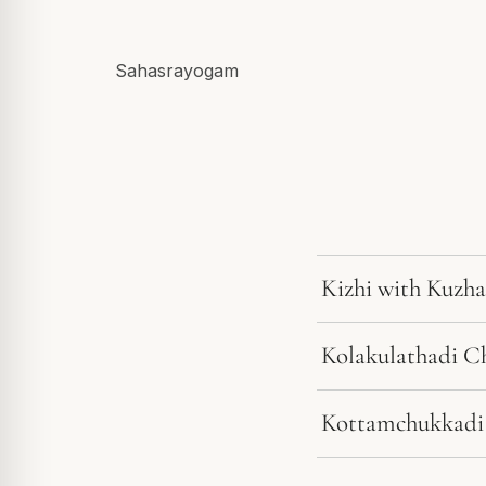
Sahasrayogam
Kizhi with Kuzh
Kolakulathadi C
Kottamchukkadi 