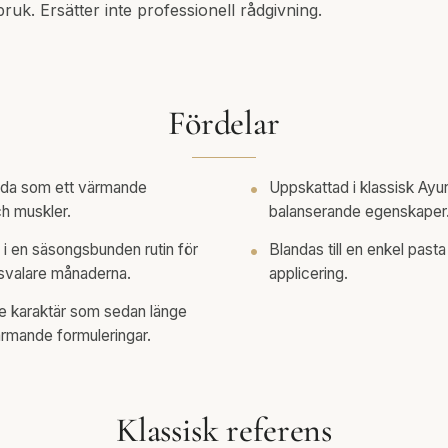
ruk. Ersätter inte professionell rådgivning.
Fördelar
veda som ett värmande
Uppskattad i klassisk Ayu
ch muskler.
balanserande egenskaper
in i en säsongsbunden rutin för
Blandas till en enkel past
 svalare månaderna.
applicering.
de karaktär som sedan länge
ärmande formuleringar.
Klassisk referens