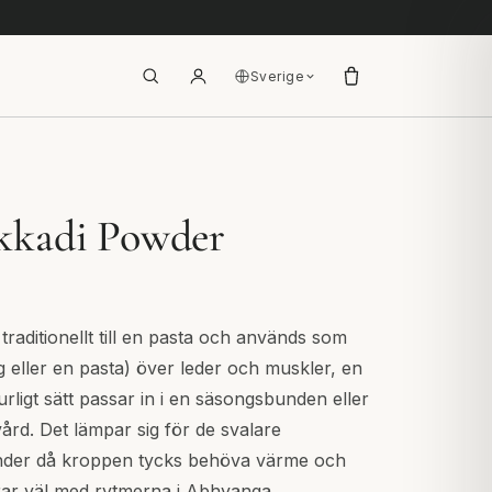
Sverige
kkadi Powder
raditionellt till en pasta och används som
g eller en pasta) över leder och muskler, en
rligt sätt passar in i en säsongsbunden eller
ård. Det lämpar sig för de svalare
nder då kroppen tycks behöva värme och
rar väl med rytmerna i Abhyanga