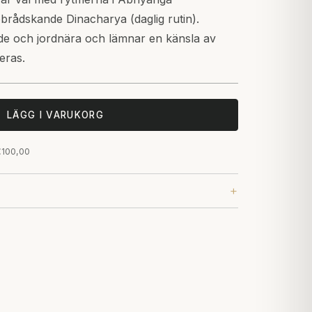
brådskande Dinacharya (daglig rutin).
e och jordnära och lämnar en känsla av
eras.
LÄGG I VARUKORG
 €100,00