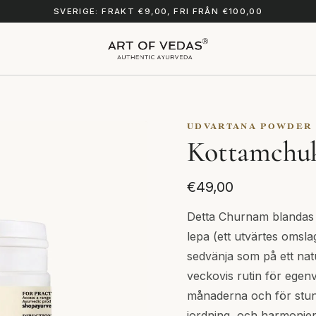
SVERIGE: FRAKT €9,00, FRI FRÅN €100,00
UDVARTANA POWDER
Kottamchu
€49,00
Detta Churnam blandas t
lepa (ett utvärtes omsla
sedvänja som på ett natu
veckovis rutin för egenv
månaderna och för stu
jordning, och harmonie