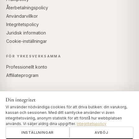
Återbetalningspolicy
Användarvillkor
Integritetspolicy
Juridisk information
Cookie-inställningar
FÖR YRKESVERKSAMMA
Professionellt konto
Affiliateprogram
Din integritet
SÄKRA BETALNINGAR
Vi använder nödvändiga cookies för att driva butiken: din varukorg,
kassan och sessionen. Med ditt samtycke använder vi även
integritetsvänlig, anonym statistik för att förstå hur webbplatsen
används. Vi säljer aldrig dina uppgifter.
Integritetspolicy
INSTÄLLNINGAR
AVBÖJ
© 2026 Art of Vedas · Authentic Ayurveda d.o.o.