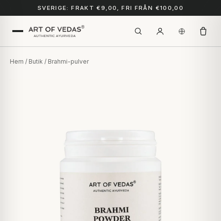
SVERIGE: FRAKT €9,00, FRI FRÅN €100,00
Hem
/
Butik
/ Brahmi-pulver