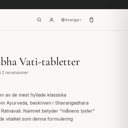
Sverige
ha Vati-tabletter
å 2 recensioner
n av de mest hyllade klassiska
om Ayurveda, beskriven i Sharangadhara
 Ratnavali. Namnet betyder "månens lyster"
de vitalitet som denna formulering