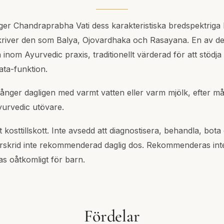
er Chandraprabha Vati dess karakteristiska bredspektriga
skriver den som Balya, Ojovardhaka och Rasayana. En av de
inom Ayurvedic praxis, traditionellt värderad för att stödja 
ta-funktion.
gånger dagligen med varmt vatten eller varm mjölk, efter målt
yurvedic utövare.
kosttillskott. Inte avsedd att diagnostisera, behandla, bota
skrid inte rekommenderad daglig dos. Rekommenderas inte 
as oåtkomligt för barn.
Fördelar