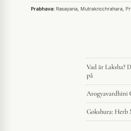
Prabhava:
Rasayana, Mutrakricchrahara, P
Vad är Laksha? D
på
Arogyavardhini G
Gokshura: Herb