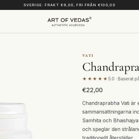
SVERIGE: FRAKT €9,00, FRI FRÅN €100,00
VATI
Chandraprab
★★★★★
5.0 · Baserat p
€22,00
Chandraprabha Vati är e
sammansättningarna in
Samhita och Bhaishajya
och speglar den strålan
traditionellt återställer.