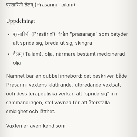
प्रसारिणी तैलम् (Prasāriṇī Tailam)
Uppdelning:
प्रसारिणी (Prasāriṇī), från ”prasaraṇa” som betyder
att sprida sig, breda ut sig, skingra
तैलम् (Tailam), olja, närmare bestämt medicinerad
olja
Namnet bär en dubbel innebörd: det beskriver både
Prasarini-växtens klättrande, utbredande växtsätt
och dess terapeutiska verkan att ”sprida sig” in i
sammandragen, stel vävnad för att återställa
smidighet och lätthet.
Växten är även känd som