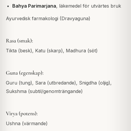
Bahya Parimarjana
, läkemedel för utvärtes bruk
Ayurvedisk farmakologi (Dravyaguna)
Rasa (smak):
Tikta (besk), Katu (skarp), Madhura (söt)
Guna (egenskap):
Guru (tung), Sara (utbredande), Snigdha (oljig),
Sukshma (subtil/genomträngande)
Virya (potens):
Ushna (värmande)