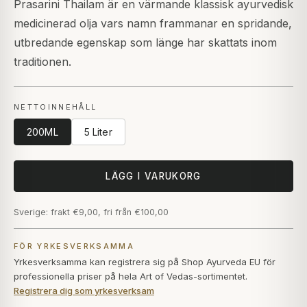
Prasarini Thailam är en värmande klassisk ayurvedisk
medicinerad olja vars namn frammanar en spridande,
utbredande egenskap som länge har skattats inom
traditionen.
NETTOINNEHÅLL
200ML
5 Liter
LÄGG I VARUKORG
Sverige: frakt €9,00, fri från €100,00
FÖR YRKESVERKSAMMA
Yrkesverksamma kan registrera sig på Shop Ayurveda EU för
professionella priser på hela Art of Vedas-sortimentet.
Registrera dig som yrkesverksam