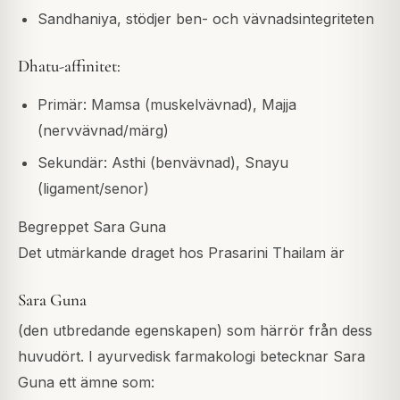
Sandhaniya, stödjer ben- och vävnadsintegriteten
Dhatu-affinitet:
Primär: Mamsa (muskelvävnad), Majja
(nervvävnad/märg)
Sekundär: Asthi (benvävnad), Snayu
(ligament/senor)
Begreppet Sara Guna
Det utmärkande draget hos Prasarini Thailam är
Sara Guna
(den utbredande egenskapen) som härrör från dess
huvudört. I ayurvedisk farmakologi betecknar Sara
Guna ett ämne som: