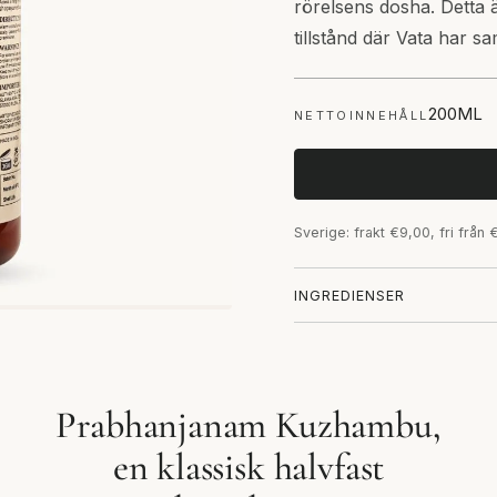
rörelsens dosha. Detta 
tillstånd där Vata har s
200ML
NETTOINNEHÅLL
Sverige: frakt €9,00, fri från
INGREDIENSER
Prabhanjanam Kuzhambu,
en klassisk halvfast