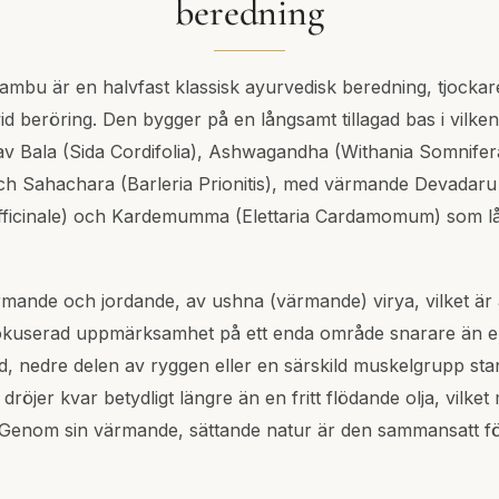
beredning
bu är en halvfast klassisk ayurvedisk beredning, tjockar
id beröring. Den bygger på en långsamt tillagad bas i vilke
av Bala (Sida Cordifolia), Ashwagandha (Withania Somnifera
och Sahachara (Barleria Prionitis), med värmande Devadar
Officinale) och Kardemumma (Elettaria Cardamomum) som lå
mande och jordande, av ushna (värmande) virya, vilket är an
okuserad uppmärksamhet på ett enda område snarare än en
led, nedre delen av ryggen eller en särskild muskelgrupp st
röjer kvar betydligt längre än en fritt flödande olja, vilket 
enom sin värmande, sättande natur är den sammansatt fö