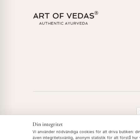
Din integritet
Vi använder nödvändiga cookies för att driva butiken: d
© 2026 Art of Vedas · Authentic Ayurveda d.o.o.
även integritetsvänlig, anonym statistik för att förstå hu