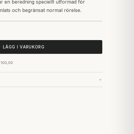
är en beredning speciellt utformad för
amlats och begränsat normal rörelse.
LÄGG I VARUKORG
 €100,00