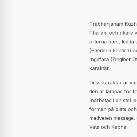
Prabhanjanam Kuzham
Thailam och rikare v
örterna bärs, ledda 
(Paederia Foetida) 
Ingefära (Zingiber 
karaktär.
Dess karaktär är vär
den är lämpad för f
Inarbetad i en stel 
formen på plats och d
medveten massage. G
Vata och Kapha.