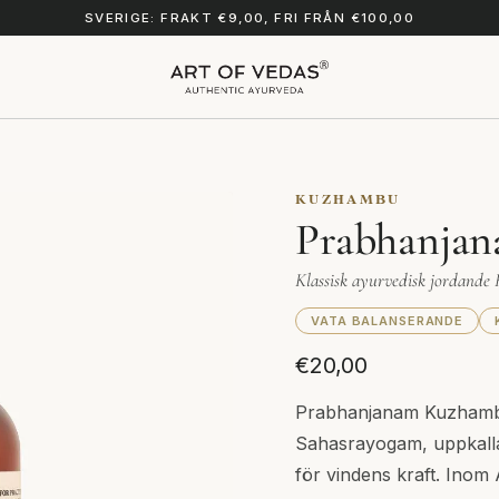
SVERIGE: FRAKT €9,00, FRI FRÅN €100,00
KUZHAMBU
Prabhanja
Klassisk ayurvedisk jordand
VATA BALANSERANDE
€20,00
Prabhanjanam Kuzhambu 
Sahasrayogam, uppkalla
för vindens kraft. Inom A