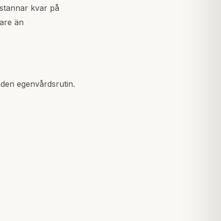
 stannar kvar på
rare än
nden egenvårdsrutin.