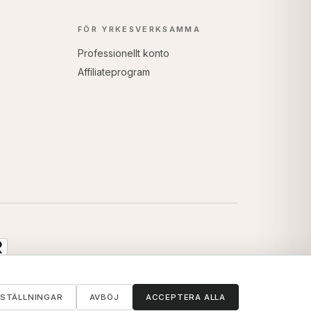
FÖR YRKESVERKSAMMA
Professionellt konto
Affiliateprogram
NSTÄLLNINGAR
AVBÖJ
ACCEPTERA ALLA
ॐ
info@artofvedas.com
Behöver du hjälp?