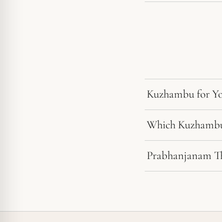
Kuzhambu for Yo
Which Kuzhambu
Prabhanjanam T