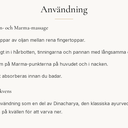
Användning
en- och Marma-massage
par av oljan mellan rena fingertoppar.
igt in i hårbotten, tinningarna och pannan med långsamma c
m på Marma-punkterna på huvudet och i nacken.
tt absorberas innan du badar.
kvens
nvändning som en del av Dinacharya, den klassiska ayurvedi
på kvällen för att varva ner.