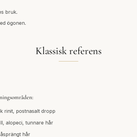
es bruk.
med ögonen.
Klassisk referens
dningsområden:
k rinit, postnasalt dropp
l, alopeci, tunnare hår
råsprängt hår