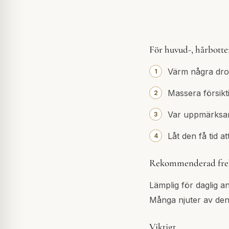
För huvud-, hårbott
Värm några drop
Massera försikt
Var uppmärksa
Låt den få tid a
Rekommenderad fre
Lämplig för daglig a
Många njuter av den 
Viktigt