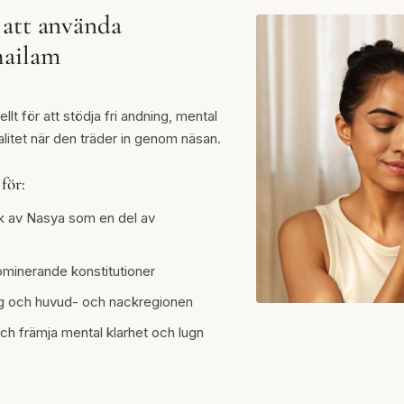
 att använda
hailam
llt för att stödja fri andning, mental
alitet när den träder in genom näsan.
för:
k av Nasya som en del av
minerande konstitutioner
ing och huvud- och nackregionen
och främja mental klarhet och lugn