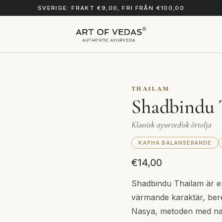
SVERIGE: FRAKT €9,00, FRI FRÅN €100,00
THAILAM
Shadbindu 
Klassisk ayurvedisk örtolja
KAPHA BALANSERANDE
€14,00
Shadbindu Thailam är en
värmande karaktär, bere
Nasya, metoden med nas