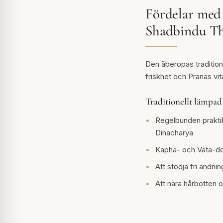
Fördelar med
Shadbindu T
Den åberopas traditione
friskhet och Pranas vit
Traditionellt lämpad 
Regelbunden prakti
Dinacharya
Kapha- och Vata-do
Att stödja fri andn
Att nära hårbotten 