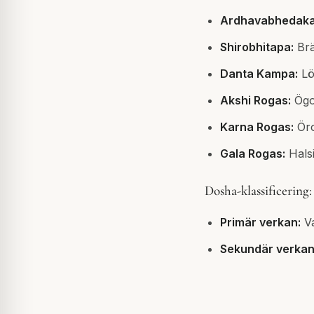
Ardhavabhedaka
Shirobhitapa:
Brä
Danta Kampa:
Lö
Akshi Rogas:
Ögon
Karna Rogas:
Öro
Gala Rogas:
Halsi
Dosha-klassificering:
Primär verkan:
Va
Sekundär verkan