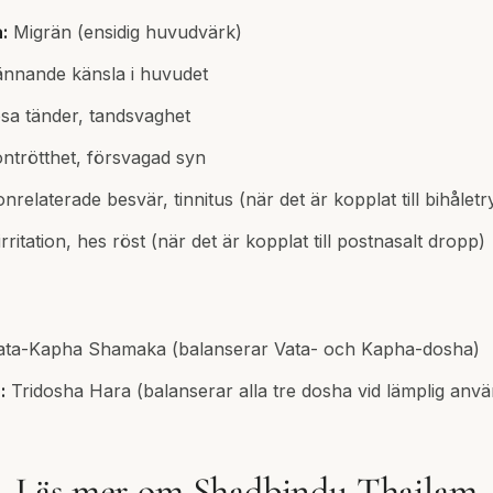
:
Migrän (ensidig huvudvärk)
nnande känsla i huvudet
sa tänder, tandsvaghet
trötthet, försvagad syn
nrelaterade besvär, tinnitus (när det är kopplat till bihåletr
rritation, hes röst (när det är kopplat till postnasalt dropp)
ta-Kapha Shamaka (balanserar Vata- och Kapha-dosha)
:
Tridosha Hara (balanserar alla tre dosha vid lämplig anv
Läs mer om Shadbindu Thailam