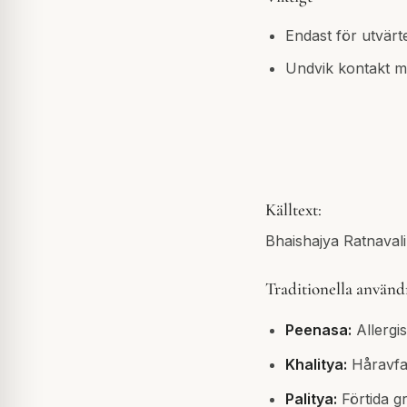
Endast för utvärt
Undvik kontakt 
Källtext:
Bhaishajya Ratnavali
Traditionella använ
Peenasa:
Allergis
Khalitya:
Håravfal
Palitya:
Förtida g