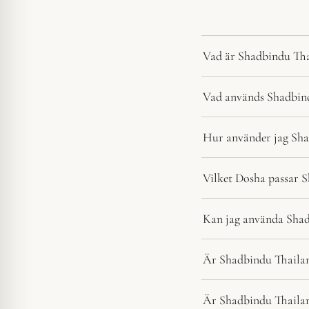
Vad är Shadbindu Th
Vad används Shadbind
Hur använder jag Sh
Vilket Dosha passar 
Kan jag använda Shad
Är Shadbindu Thailam
Är Shadbindu Thailam