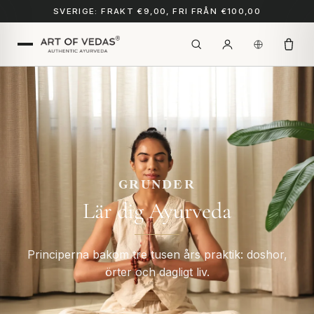
SVERIGE: FRAKT €9,00, FRI FRÅN €100,00
GRUNDER
Lär dig Ayurveda
Principerna bakom tre tusen års praktik: doshor,
örter och dagligt liv.