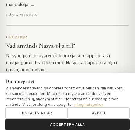
mandelolja, …
LÄS ARTIKELN
GRUNDER
Vad används Nasya-olja till?
Nasyaolja är en ayurvedisk örtolja som appliceras i
näsgångarna. Praktiken med Nasya, att applicera olja i
näsan, är en del av…
Din integritet
LÄS ARTIKELN
Vi använder nödvändiga cookies för att driva butiken: din varukorg,
kassan och sessionen. Med ditt samtycke använder vi även
integritetsvänlig, anonym statistik för att förstå hur webbplatsen
GRUNDER
används. Vi säljer aldrig dina uppgifter.
Integritetspolicy
Vad är Thailam i Ayurveda?
INSTÄLLNINGAR
AVBÖJ
Thailam - ibland stavat Thailam - betyder medicinerad olja
ॐ
Behöver du hjälp?
ACCEPTERA ALLA
inom Ayurveda. Det syftar på oljor som har beretts genom
en specifik…