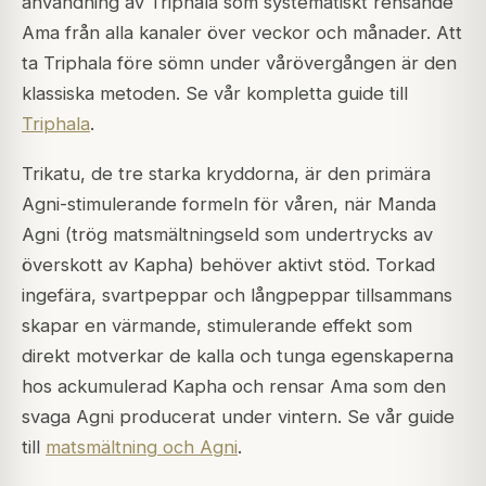
användning av Triphala som systematiskt rensande
Ama från alla kanaler över veckor och månader. Att
ta Triphala före sömn under vårövergången är den
klassiska metoden. Se vår kompletta guide till
Triphala
.
Trikatu, de tre starka kryddorna, är den primära
Agni-stimulerande formeln för våren, när Manda
Agni (trög matsmältningseld som undertrycks av
överskott av Kapha) behöver aktivt stöd. Torkad
ingefära, svartpeppar och långpeppar tillsammans
skapar en värmande, stimulerande effekt som
direkt motverkar de kalla och tunga egenskaperna
hos ackumulerad Kapha och rensar Ama som den
svaga Agni producerat under vintern. Se vår guide
till
matsmältning och Agni
.