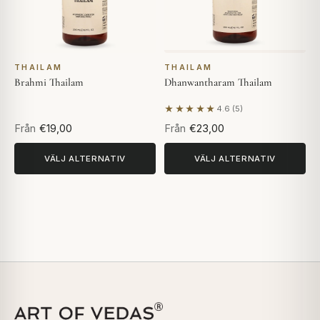
THAILAM
THAILAM
Brahmi Thailam
Dhanwantharam Thailam
★★★★★
4.6 (5)
Baserat på 5 recensioner
Från
€19,00
Från
€23,00
VÄLJ ALTERNATIV
VÄLJ ALTERNATIV