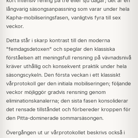
kort intensiv rening på tre eller sju dagar; det är en
långvarig säsongsanpassning som varar under hela
Kapha-mobiliseringsfasen, vanligtvis fyra till sex
veckor.
Detta står i skarp kontrast till den moderna
"femdagsdetoxen" och speglar den klassiska
förståelsen att meningsfull rensning på vävnadsnivå
kräver uthållig och konsekvent praktik under hela
säsongscykeln. Den första veckan i ett klassiskt
vårprotokoll ger den initiala mobiliseringen; följande
veckor möjliggör gradvis rensning genom
eliminationskanalerna; den sista fasen konsoliderar
det rensade tillståndet och förbereder kroppen för
den Pitta-dominerade sommarsäsongen.
Övergången ut ur vårprotokollet beskrivs också i