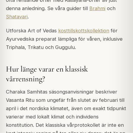
ofta rensande örter med Rasayana-örter av just
denna anledning. Se våra guider till
Brahmi
och
Shatavari
.
Utforska Art of Vedas
kosttillskottskollektion
för
Ayurvediska preparat lämpliga för våren, inklusive
Triphala, Trikatu och Guggulu.
Hur länge varar en klassisk
vårrensning?
Charaka Samhitas säsongsanvisningar beskriver
Vasanta Ritu som ungefär från slutet av februari till
april i det nordiska klimatet, även om exakt tidpunkt
varierar med lokalt klimat och individens
konstitution. Det klassiska vårprotokollet är inte en