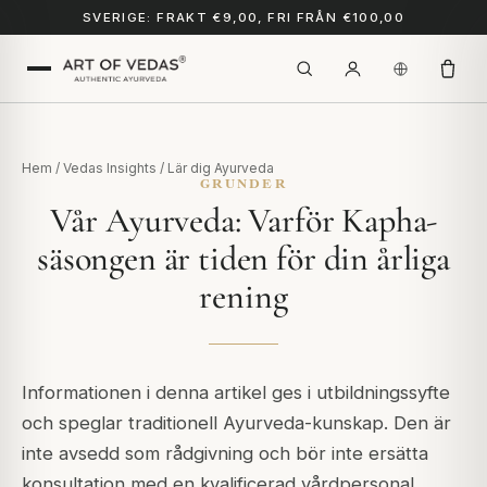
SVERIGE: FRAKT €9,00, FRI FRÅN €100,00
Hem
/
Vedas Insights
/
Lär dig Ayurveda
GRUNDER
Vår Ayurveda: Varför Kapha-
säsongen är tiden för din årliga
rening
Informationen i denna artikel ges i utbildningssyfte
och speglar traditionell Ayurveda-kunskap. Den är
inte avsedd som rådgivning och bör inte ersätta
konsultation med en kvalificerad vårdpersonal.