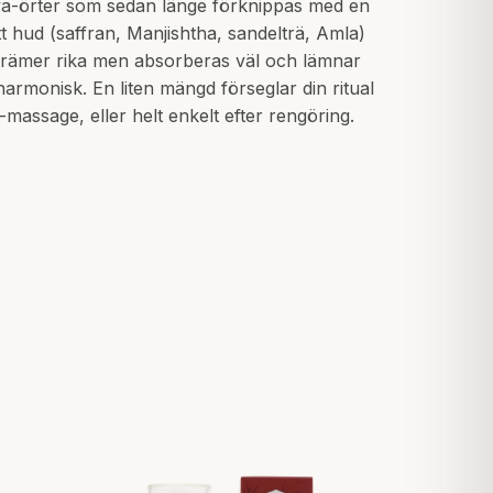
a-örter som sedan länge förknippas med en
tt hud (saffran, Manjishtha, sandelträ, Amla)
krämer rika men absorberas väl och lämnar
rmonisk. En liten mängd förseglar din ritual
-massage, eller helt enkelt efter rengöring.