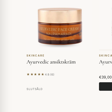
SKINCARE
SKINC
Ayurvedic ansiktskräm
Ayurv
★★★★★
4.8 (6)
Baserat på 6 recensioner
€39,00
SLUTSÅLD