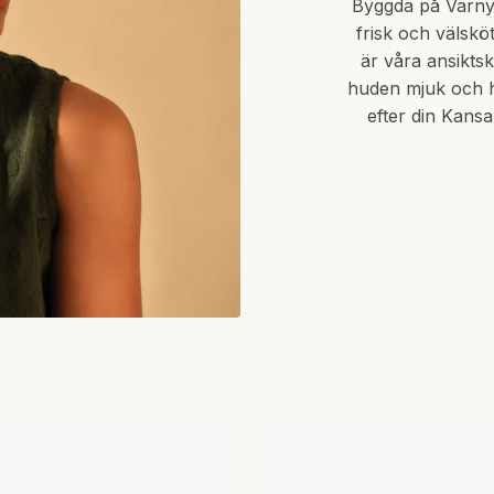
Byggda på Varny
frisk och välskö
är våra ansikts
huden mjuk och ha
efter din Kansa