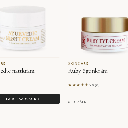
ARE
SKINCARE
edic nattkräm
Ruby ögonkräm
★★★★★
5.0 (6)
Baserat på 6 recensioner
LÄGG I VARUKORG
SLUTSÅLD