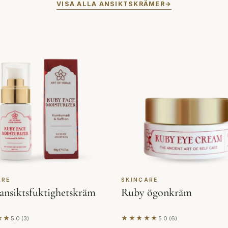
VISA ALLA ANSIKTSKRÄMER
ARE
SKINCARE
ansiktsfuktighetskräm
Ruby ögonkräm
★★
★★★★★
5.0 (3)
5.0 (6)
t på 3 recensioner
Baserat på 6 recensioner