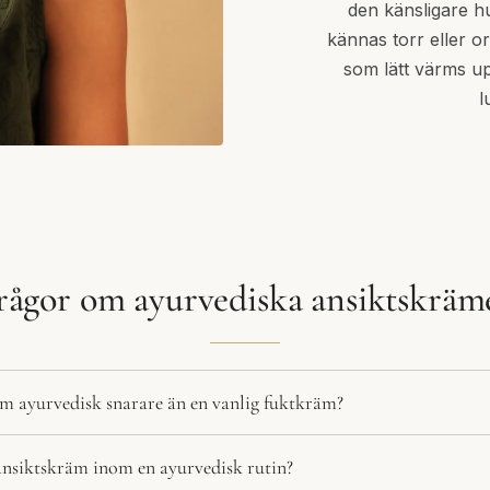
den känsligare h
kännas torr eller o
som lätt värms up
l
rågor om ayurvediska ansiktskräm
m ayurvedisk snarare än en vanlig fuktkräm?
ansiktskräm inom en ayurvedisk rutin?