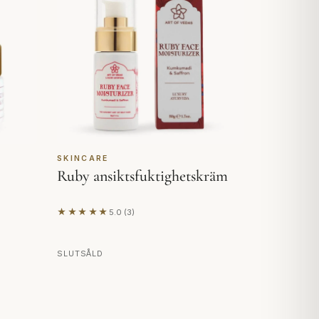
SKINCARE
Ruby ansiktsfuktighetskräm
★★★★★
5.0 (3)
Baserat på 3 recensioner
SLUTSÅLD