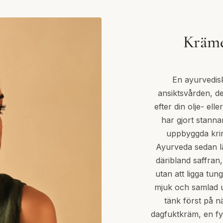
Kräme
En ayurvedisk
ansiktsvården, de
efter din olje- el
har gjort stanna
uppbyggda krin
Ayurveda sedan l
däribland saffran
utan att ligga tu
mjuk och samlad un
tänk först på n
dagfuktkräm, en fy