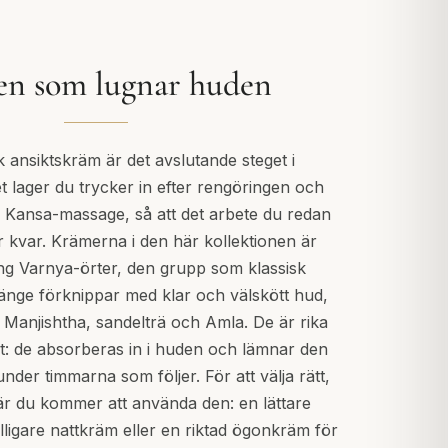
n som lugnar huden
 ansiktskräm är det avslutande steget i
t lager du trycker in efter rengöringen och
ler Kansa-massage, så att det arbete du redan
r kvar. Krämerna i den här kollektionen är
g Varnya-örter, den grupp som klassisk
änge förknippar med klar och välskött hud,
, Manjishtha, sandelträ och Amla. De är rika
ngt: de absorberas in i huden och lämnar den
der timmarna som följer. För att välja rätt,
är du kommer att använda den: en lättare
lligare nattkräm eller en riktad ögonkräm för