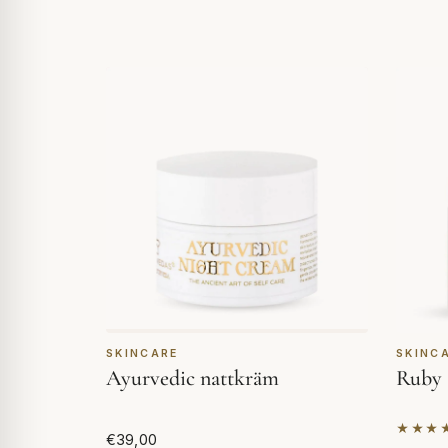
SKINCARE
SKINC
Ayurvedic nattkräm
Ruby 
★★★
Basera
€39,00