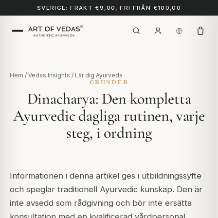
SVERIGE: FRAKT €9,00, FRI FRÅN €100,00
Hem
/
Vedas Insights
/
Lär dig Ayurveda
GRUNDER
Dinacharya: Den kompletta
Ayurvedic dagliga rutinen, varje
steg, i ordning
Informationen i denna artikel ges i utbildningssyfte
och speglar traditionell Ayurvedic kunskap. Den är
inte avsedd som rådgivning och bör inte ersätta
konsultation med en kvalificerad vårdpersonal.