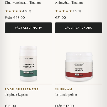
Dhanwantharam Thailam
Arimedadi Thailam
★★★★★
★★★★★
4.6 (5)
5.0 (5)
Baserat på 5 recensioner
Baserat på 5 recensioner
Från
€23,00
€21,00
VÄLJ ALTERNATIV
LÄGG I VARUKORG
FOOD SUPPLEMENT
CHURNAM
Triphala-kapslar
Triphala-pulver
€16,00
Från
€17,00