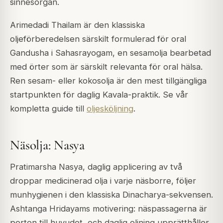
sinnesorgan.
Arimedadi Thailam är den klassiska
oljeförberedelsen särskilt formulerad för oral
Gandusha i Sahasrayogam, en sesamolja bearbetad
med örter som är särskilt relevanta för oral hälsa.
Ren sesam- eller kokosolja är den mest tillgängliga
startpunkten för daglig Kavala-praktik. Se vår
kompletta guide till
oljesköljning
.
Näsolja: Nasya
Pratimarsha Nasya, daglig applicering av två
droppar medicinerad olja i varje näsborre, följer
munhygienen i den klassiska Dinacharya-sekvensen.
Ashtanga Hridayams motivering: näspassagerna är
porten till huvudet, och daglig oljning upprätthåller