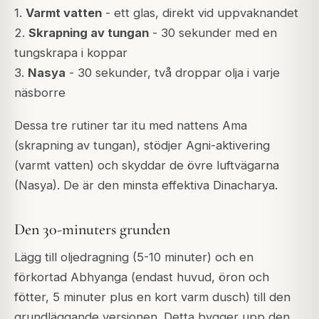
1.
Varmt vatten
- ett glas, direkt vid uppvaknandet
2.
Skrapning av tungan
- 30 sekunder med en
tungskrapa i koppar
3.
Nasya
- 30 sekunder, två droppar olja i varje
näsborre
Dessa tre rutiner tar itu med nattens Ama
(skrapning av tungan), stödjer Agni-aktivering
(varmt vatten) och skyddar de övre luftvägarna
(Nasya). De är den minsta effektiva Dinacharya.
Den 30-minuters grunden
Lägg till oljedragning (5-10 minuter) och en
förkortad Abhyanga (endast huvud, öron och
fötter, 5 minuter plus en kort varm dusch) till den
grundläggande versionen. Detta bygger upp den