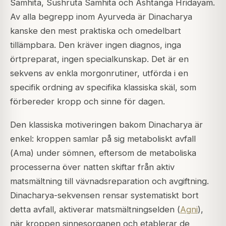
Samhita
,
Sushruta Samhita
och
Ashtanga Hridayam
.
Av alla begrepp inom Ayurveda är Dinacharya
kanske den mest praktiska och omedelbart
tillämpbara. Den kräver ingen diagnos, inga
örtpreparat, ingen specialkunskap. Det är en
sekvens av enkla morgonrutiner, utförda i en
specifik ordning av specifika klassiska skäl, som
förbereder kropp och sinne för dagen.
Den klassiska motiveringen bakom Dinacharya är
enkel: kroppen samlar på sig metaboliskt avfall
(
Ama
) under sömnen, eftersom de metaboliska
processerna över natten skiftar från aktiv
matsmältning till vävnadsreparation och avgiftning.
Dinacharya-sekvensen rensar systematiskt bort
detta avfall, aktiverar matsmältningselden (
Agni
),
när kroppen sinnesorganen och etablerar de