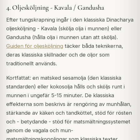
4. Oljesköljning - Kavala / Gandusha
Efter tungskrapning ingår i den klassiska Dinacharya
oljesköljning -
Kavala
(skölja olja i munnen) eller
Gandusha
(hålla olja i munnen utan att skölja).
Guiden för oljesköljning
täcker båda teknikerna,
deras klassiska skillnader och de oljor som
traditionellt används.
Kortfattat: en matsked sesamolja (den klassiska
standarden) eller kokosolja hålls och sköljs runt i
munnen i ungefär 5-15 minuter. De klassiska
effekterna som beskrivs är rengöring av munhålan,
stärkande av käken och tandköttet, stöd för rösten
och - betydande - stöd för matsmältningssystemet
genom de vagala och mun-
matsmältningskopplingar som klassiska texter