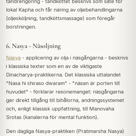
tandrengöring - tandköttet beskrivs som säte för
lokal Kapha och får näring av oljebehandlingarna
(oljesköljning, tandköttsmassage) som föregår
borstningen.
6. Nasya - Näsoljning
Nasya
- applicering av olja i näsgångarna - beskrivs
i klassiska texter som en av de viktigaste
Dinacharya-praktikerna. Det klassiska uttalandet
"Nasa hi shiraso dwaram"
- "näsan är porten till
huvudet" - förklarar resonemanget: näsgångarna
ger direkt tillgång till bihålorna, andningssystemet
och, enligt klassisk uppfattning, till
Manovaha
Srotas
(kanalerna för mental funktion).
Den dagliga Nasya-praktiken (
Pratimarsha Nasya
)