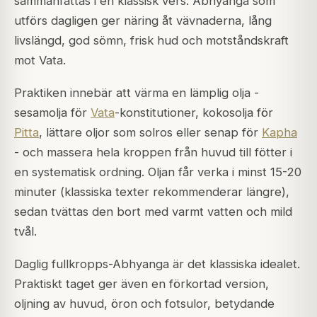
sammanfattas i en klassisk vers: Abhyanga som
utförs dagligen ger näring åt vävnaderna, lång
livslängd, god sömn, frisk hud och motståndskraft
mot Vata.
Praktiken innebär att värma en lämplig olja -
sesamolja för
Vata
-konstitutioner, kokosolja för
Pitta
, lättare oljor som solros eller senap för
Kapha
- och massera hela kroppen från huvud till fötter i
en systematisk ordning. Oljan får verka i minst 15-20
minuter (klassiska texter rekommenderar längre),
sedan tvättas den bort med varmt vatten och mild
tvål.
Daglig fullkropps-Abhyanga är det klassiska idealet.
Praktiskt taget ger även en förkortad version,
oljning av huvud, öron och fotsulor, betydande