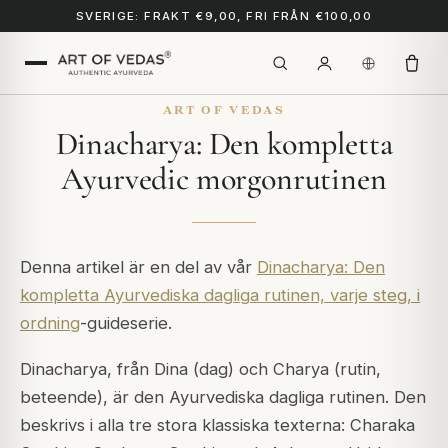
SVERIGE: FRAKT €9,00, FRI FRÅN €100,00
ART OF VEDAS
Dinacharya: Den kompletta
Ayurvedic morgonrutinen
Denna artikel är en del av vår
Dinacharya: Den
kompletta Ayurvediska dagliga rutinen, varje steg, i
ordning
-guideserie.
Dinacharya
, från
Dina
(dag) och
Charya
(rutin,
beteende), är den Ayurvediska dagliga rutinen. Den
beskrivs i alla tre stora klassiska texterna:
Charaka