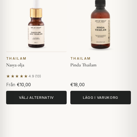
THAILAM
THAILAM
Nasya olja
Pinda Thailam
★★★★★
4.9 (13)
Baserat på 13 recensioner
Från
€10,00
€18,00
VÄLJ ALTERNATIV
LÄGG I VARUKORG