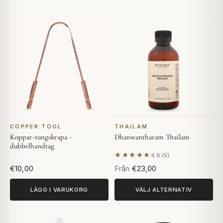
COPPER TOOL
THAILAM
Koppar-tungskrapa -
Dhanwantharam Thailam
dubbelhandtag
★★★★★
4.6 (5)
Baserat på 5 recensioner
€10,00
Från
€23,00
LÄGG I VARUKORG
VÄLJ ALTERNATIV