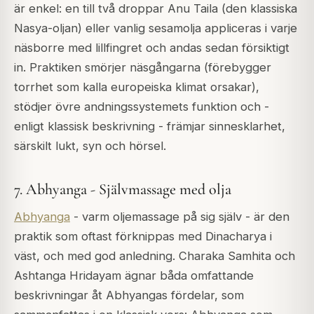
är enkel: en till två droppar Anu Taila (den klassiska
Nasya-oljan) eller vanlig sesamolja appliceras i varje
näsborre med lillfingret och andas sedan försiktigt
in. Praktiken smörjer näsgångarna (förebygger
torrhet som kalla europeiska klimat orsakar),
stödjer övre andningssystemets funktion och -
enligt klassisk beskrivning - främjar sinnesklarhet,
särskilt lukt, syn och hörsel.
7. Abhyanga - Självmassage med olja
Abhyanga
- varm oljemassage på sig själv - är den
praktik som oftast förknippas med Dinacharya i
väst, och med god anledning.
Charaka Samhita
och
Ashtanga Hridayam
ägnar båda omfattande
beskrivningar åt Abhyangas fördelar, som