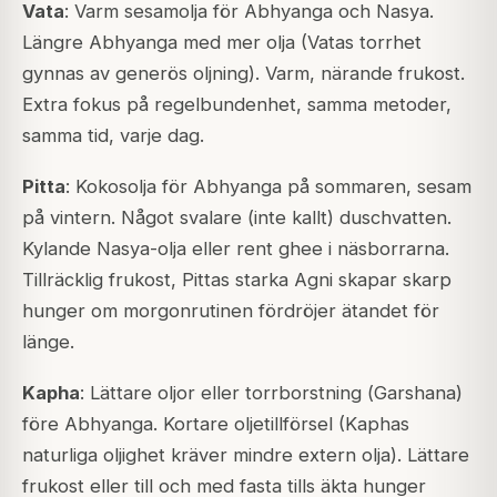
Vata
: Varm sesamolja för Abhyanga och Nasya.
Längre Abhyanga med mer olja (Vatas torrhet
gynnas av generös oljning). Varm, närande frukost.
Extra fokus på regelbundenhet, samma metoder,
samma tid, varje dag.
Pitta
: Kokosolja för Abhyanga på sommaren, sesam
på vintern. Något svalare (inte kallt) duschvatten.
Kylande Nasya-olja eller rent ghee i näsborrarna.
Tillräcklig frukost, Pittas starka Agni skapar skarp
hunger om morgonrutinen fördröjer ätandet för
länge.
Kapha
: Lättare oljor eller torrborstning (
Garshana
)
före Abhyanga. Kortare oljetillförsel (Kaphas
naturliga oljighet kräver mindre extern olja). Lättare
frukost eller till och med fasta tills äkta hunger