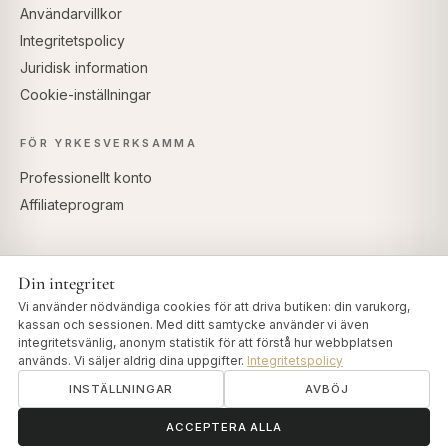
Användarvillkor
Integritetspolicy
Juridisk information
Cookie-inställningar
FÖR YRKESVERKSAMMA
Professionellt konto
Affiliateprogram
Din integritet
SÄKRA BETALNINGAR
Vi använder nödvändiga cookies för att driva butiken: din varukorg,
kassan och sessionen. Med ditt samtycke använder vi även
integritetsvänlig, anonym statistik för att förstå hur webbplatsen
används. Vi säljer aldrig dina uppgifter.
Integritetspolicy
INSTÄLLNINGAR
AVBÖJ
© 2026 Art of Vedas · Authentic Ayurveda d.o.o.
info@artofvedas.com
ॐ
Behöver du hjälp?
ACCEPTERA ALLA