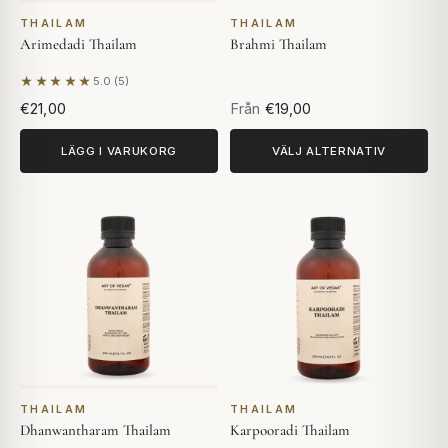
THAILAM
THAILAM
Arimedadi Thailam
Brahmi Thailam
★★★★★
5.0 (5)
Baserat på 5 recensioner
€21,00
Från
€19,00
LÄGG I VARUKORG
VÄLJ ALTERNATIV
THAILAM
THAILAM
Dhanwantharam Thailam
Karpooradi Thailam