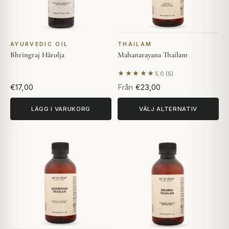
AYURVEDIC OIL
THAILAM
Bhringraj Hårolja
Mahanarayana Thailam
★★★★★
5.0 (5)
Baserat på 5 recensioner
€17,00
Från
€23,00
LÄGG I VARUKORG
VÄLJ ALTERNATIV