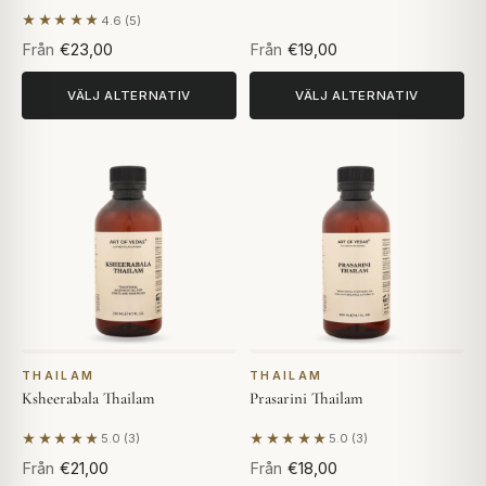
★★★★★
4.6 (5)
Baserat på 5 recensioner
Från
€23,00
Från
€19,00
VÄLJ ALTERNATIV
VÄLJ ALTERNATIV
THAILAM
THAILAM
Ksheerabala Thailam
Prasarini Thailam
★★★★★
★★★★★
5.0 (3)
5.0 (3)
Baserat på 3 recensioner
Baserat på 3 recensioner
Från
€21,00
Från
€18,00