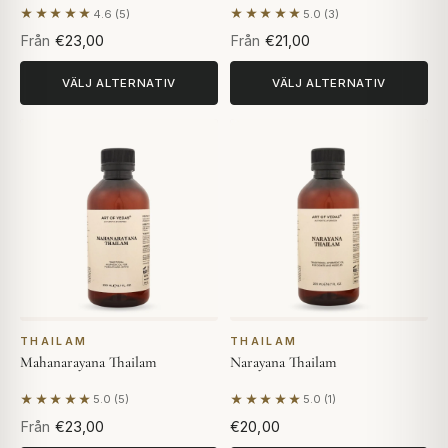
★★★★★
★★★★★
4.6 (5)
5.0 (3)
Baserat på 5 recensioner
Baserat på 3 recensioner
Från
€23,00
Från
€21,00
VÄLJ ALTERNATIV
VÄLJ ALTERNATIV
THAILAM
THAILAM
Mahanarayana Thailam
Narayana Thailam
★★★★★
★★★★★
5.0 (5)
5.0 (1)
Baserat på 5 recensioner
Baserat på 1 recension
Från
€23,00
€20,00