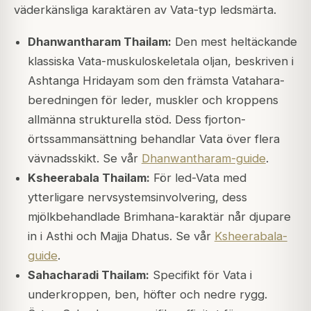
väderkänsliga karaktären av Vata-typ ledsmärta.
Dhanwantharam Thailam:
Den mest heltäckande
klassiska Vata-muskuloskeletala oljan, beskriven i
Ashtanga Hridayam som den främsta Vatahara-
beredningen för leder, muskler och kroppens
allmänna strukturella stöd. Dess fjorton-
örtssammansättning behandlar Vata över flera
vävnadsskikt. Se vår
Dhanwantharam-guide
.
Ksheerabala Thailam:
För led-Vata med
ytterligare nervsystemsinvolvering, dess
mjölkbehandlade Brimhana-karaktär når djupare
in i Asthi och Majja Dhatus. Se vår
Ksheerabala-
guide
.
Sahacharadi Thailam:
Specifikt för Vata i
underkroppen, ben, höfter och nedre rygg.