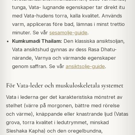
tunga, Vata- lugnande egenskaper tar direkt itu
med Vata-hudens torra, kalla kvalitet. Används
varm, appliceras före bad, lämnas i minst trettio
minuter. Se vår
sesamolje-guide
.
Kumkumadi Thailam:
Den klassiska ansiktsoljan,
Vata ansiktshud gynnas av dess Rasa Dhatu-
närande, Varnya och värmande egenskaper
genom saffran. Se vår
ansiktsolje-guide
.
För Vata-leder och muskuloskeletala systemet
Vata i lederna ger det karakteristiska mönstret av
stelhet (värre på morgonen, bättre med rörelse
och värme), knäppande eller knastrande ljud (Vatas
grova, torra kvalitet i ledutrymmet, minskad
Sleshaka Kapha) och den oregelbundna,