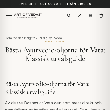
SVERIGE: FRAKT €9,00, FRI FRÅN €100,00
Hem
/
Vedas Insights
/
Lär dig Ayurveda
GRUNDER
Bästa Ayurvedic-oljorna för Vata:
Klassisk urvalsguide
Bästa Ayurvedic-oljorna för Vata:
Klassisk urvalsguide
Av de tre Doshas är Vata den som mest direkt och
omedelbart behandlas med oljeterapi. Den klassiska