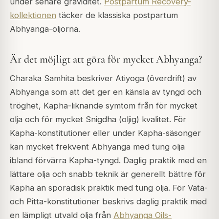
under senare graviditet.
Postpartum Recovery-
kollektionen
täcker de klassiska postpartum
Abhyanga-oljorna.
Är det möjligt att göra för mycket Abhyanga?
Charaka Samhita beskriver Atiyoga (överdrift) av
Abhyanga som att det ger en känsla av tyngd och
tröghet, Kapha-liknande symtom från för mycket
olja och för mycket Snigdha (oljig) kvalitet. För
Kapha-konstitutioner eller under Kapha-säsonger
kan mycket frekvent Abhyanga med tung olja
ibland förvärra Kapha-tyngd. Daglig praktik med en
lättare olja och snabb teknik är generellt bättre för
Kapha än sporadisk praktik med tung olja. För Vata-
och Pitta-konstitutioner beskrivs daglig praktik med
en lämpligt utvald olja från
Abhyanga Oils-