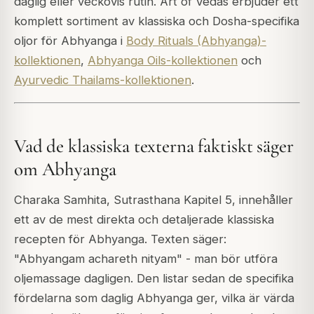
daglig eller veckovis rutin. Art of Vedas erbjuder ett
komplett sortiment av klassiska och Dosha-specifika
oljor för Abhyanga i
Body Rituals (Abhyanga)-
kollektionen
,
Abhyanga Oils-kollektionen
och
Ayurvedic Thailams-kollektionen
.
Vad de klassiska texterna faktiskt säger
om Abhyanga
Charaka Samhita, Sutrasthana Kapitel 5, innehåller
ett av de mest direkta och detaljerade klassiska
recepten för Abhyanga. Texten säger:
"Abhyangam achareth nityam"
- man bör utföra
oljemassage dagligen. Den listar sedan de specifika
fördelarna som daglig Abhyanga ger, vilka är värda