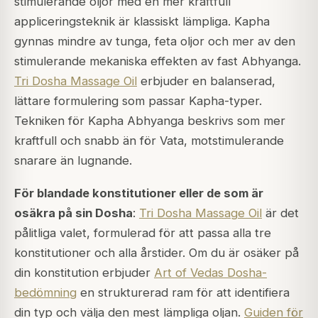
stimulerande oljor med en mer kraftfull
appliceringsteknik är klassiskt lämpliga. Kapha
gynnas mindre av tunga, feta oljor och mer av den
stimulerande mekaniska effekten av fast Abhyanga.
Tri Dosha Massage Oil
erbjuder en balanserad,
lättare formulering som passar Kapha-typer.
Tekniken för Kapha Abhyanga beskrivs som mer
kraftfull och snabb än för Vata, motstimulerande
snarare än lugnande.
För blandade konstitutioner eller de som är
osäkra på sin Dosha
:
Tri Dosha Massage Oil
är det
pålitliga valet, formulerad för att passa alla tre
konstitutioner och alla årstider. Om du är osäker på
din konstitution erbjuder
Art of Vedas Dosha-
bedömning
en strukturerad ram för att identifiera
din typ och välja den mest lämpliga oljan.
Guiden för