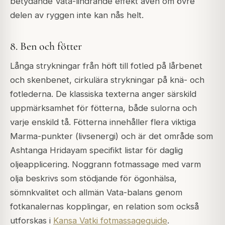
betydande Vata-lindrande effekt även om övre
delen av ryggen inte kan nås helt.
8. Ben och fötter
Långa strykningar från höft till fotled på lårbenet
och skenbenet, cirkulära strykningar på knä- och
fotlederna. De klassiska texterna anger särskild
uppmärksamhet för fötterna, både sulorna och
varje enskild tå. Fötterna innehåller flera viktiga
Marma-punkter (livsenergi) och är det område som
Ashtanga Hridayam specifikt listar för daglig
oljeapplicering. Noggrann fotmassage med varm
olja beskrivs som stödjande för ögonhälsa,
sömnkvalitet och allmän Vata-balans genom
fotkanalernas kopplingar, en relation som också
utforskas i
Kansa Vatki fotmassageguide
.