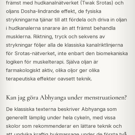
främst med hudkanalnätverket (Twak Srotas) och
oljans Dosha-lindrande effekt, de fysiska
strykningarna tjänar till att fördela och driva in oljan
i hudkanalerna snarare än att främst behandla
musklerna. Riktning, tryck och sekvens av
strykningar följer alla de klassiska kanalriktlinjerna
för Srotas-nätverket, inte enbart den biomekaniska
logiken för muskelterapi. Själva oljan är
farmakologiskt aktiv, olika oljor ger olika
terapeutiska effekter oavsett teknik.
Kan jag göra Abhyanga under menstruationen?
De klassiska texterna beskriver Abhyanga som
generellt lämplig under hela cykeln, med vissa
skolor som rekommenderar en lättare teknik och
att undvika kraftig bukmassage under de första två