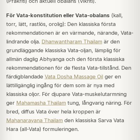
(Prakriti) och aktuell obalans (Vikriti).
För Vata-konstitution eller Vata-obalans
(kall,
torr, lätt, rastlös, orolig): Den klassiska första
rekommendationen är en värmande, närande, Vata-
lindrande olja.
Dhanwantharam Thailam
är den
grundläggande klassiska Vata-oljan, lämplig för
allmän daglig Abhyanga och den första klassiska
rekommendationen för de flesta Vata-tillstånd. Den
färdigblandade
Vata Dosha Massage Oil
ger en
lättillgänglig ingång för dem som är nya med
klassiska oljor. För djupare Vata-muskelutarmning
ger
Mahamasha Thailam
tung, långvarig näring. För
bred, diffus Vata över hela kroppen är
Mahanarayana Thailam
den klassiska Sarva Vata
Hara (all-Vata) formuleringen.