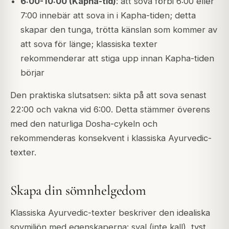
6:00-10:00 (Kapha-tid)
: att sova förbi 6:00 eller
7:00 innebär att sova in i Kapha-tiden; detta
skapar den tunga, trötta känslan som kommer av
att sova för länge; klassiska texter
rekommenderar att stiga upp innan Kapha-tiden
börjar
Den praktiska slutsatsen: sikta på att sova senast
22:00 och vakna vid 6:00. Detta stämmer överens
med den naturliga Dosha-cykeln och
rekommenderas konsekvent i klassiska Ayurvedic-
texter.
Skapa din sömnhelgedom
Klassiska Ayurvedic-texter beskriver den idealiska
sovmiljön med egenskaperna: sval (inte kall), tyst,