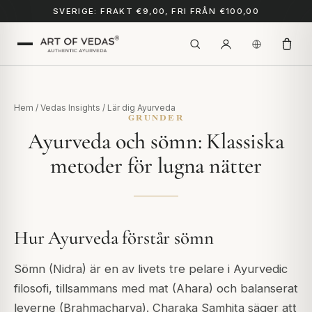
SVERIGE: FRAKT €9,00, FRI FRÅN €100,00
Hem
/
Vedas Insights
/
Lär dig Ayurveda
GRUNDER
Ayurveda och sömn: Klassiska
metoder för lugna nätter
Hur Ayurveda förstår sömn
Sömn (Nidra) är en av livets tre pelare i Ayurvedic
filosofi, tillsammans med mat (Ahara) och balanserat
leverne (Brahmacharya). Charaka Samhita säger att