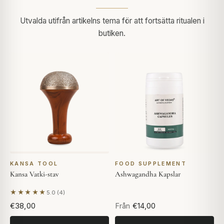
Utvalda utifrån artikelns tema för att fortsätta ritualen i
butiken.
KANSA TOOL
FOOD SUPPLEMENT
Kansa Vatki-stav
Ashwagandha Kapslar
★★★★★
5.0 (4)
Baserat på 4 recensioner
€38,00
Från
€14,00