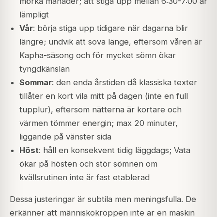
mörka månader; att stiga upp mellan 6:30-7:00 är
lämpligt
Vår
: börja stiga upp tidigare när dagarna blir
längre; undvik att sova länge, eftersom våren är
Kapha-säsong och för mycket sömn ökar
tyngdkänslan
Sommar
: den enda årstiden då klassiska texter
tillåter en kort vila mitt på dagen (inte en full
tupplur), eftersom nätterna är kortare och
värmen tömmer energin; max 20 minuter,
liggande på vänster sida
Höst
: håll en konsekvent tidig läggdags; Vata
ökar på hösten och stör sömnen om
kvällsrutinen inte är fast etablerad
Dessa justeringar är subtila men meningsfulla. De
erkänner att människokroppen inte är en maskin