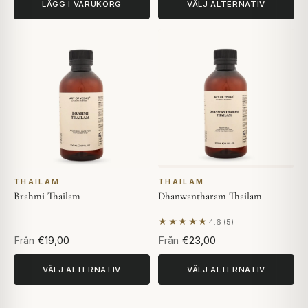
LÄGG I VARUKORG
VÄLJ ALTERNATIV
THAILAM
THAILAM
Brahmi Thailam
Dhanwantharam Thailam
★★★★★
4.6 (5)
Baserat på 5 recensioner
Från
€19,00
Från
€23,00
VÄLJ ALTERNATIV
VÄLJ ALTERNATIV