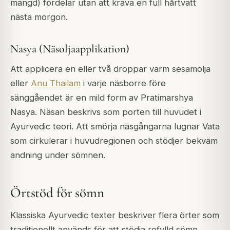
mängd) fördelar utan att kräva en full hårtvätt
nästa morgon.
Nasya (Näsoljaapplikation)
Att applicera en eller två droppar varm sesamolja
eller
Anu Thailam
i varje näsborre före
sänggåendet är en mild form av Pratimarshya
Nasya. Näsan beskrivs som porten till huvudet i
Ayurvedic teori. Att smörja näsgångarna lugnar Vata
som cirkulerar i huvudregionen och stödjer bekväm
andning under sömnen.
Örtstöd för sömn
Klassiska Ayurvedic texter beskriver flera örter som
traditionellt används för att stödja rofylld sömn.