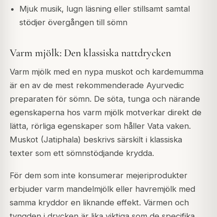
Mjuk musik, lugn läsning eller stillsamt samtal
stödjer övergången till sömn
Varm mjölk: Den klassiska nattdrycken
Varm mjölk med en nypa muskot och kardemumma
är en av de mest rekommenderade Ayurvedic
preparaten för sömn. De söta, tunga och närande
egenskaperna hos varm mjölk motverkar direkt de
lätta, rörliga egenskaper som håller Vata vaken.
Muskot (Jatiphala) beskrivs särskilt i klassiska
texter som ett sömnstödjande krydda.
För dem som inte konsumerar mejeriprodukter
erbjuder varm mandelmjölk eller havremjölk med
samma kryddor en liknande effekt. Värmen och
tyngden i drycken är lika viktiga som de specifika