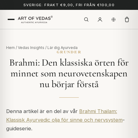
SVERIGE: FRAKT €9,00, FRI FRÅN €100,00
Hem
/
Vedas Insights
/
Lär dig Ayurveda
GRUNDER
Brahmi: Den klassiska örten för
minnet som neurovetenskapen
nu börjar förstå
Denna artikel är en del av vår
Brahmi Thailam:
Klassisk Ayurvedic olja för sinne och nervsystem
-
guideserie.