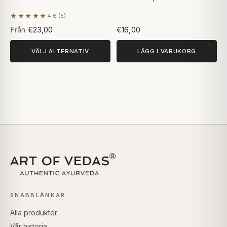
★★★★★
4.6 (5)
Baserat på 5 recensioner
Från
€23,00
€16,00
VÄLJ ALTERNATIV
LÄGG I VARUKORG
SNABBLÄNKAR
Alla produkter
Vår historia