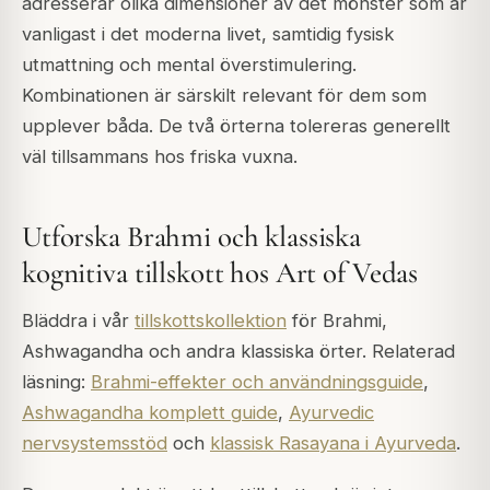
adresserar olika dimensioner av det mönster som är
vanligast i det moderna livet, samtidig fysisk
utmattning och mental överstimulering.
Kombinationen är särskilt relevant för dem som
upplever båda. De två örterna tolereras generellt
väl tillsammans hos friska vuxna.
Utforska Brahmi och klassiska
kognitiva tillskott hos Art of Vedas
Bläddra i vår
tillskottskollektion
för Brahmi,
Ashwagandha och andra klassiska örter. Relaterad
läsning:
Brahmi-effekter och användningsguide
,
Ashwagandha komplett guide
,
Ayurvedic
nervsystemsstöd
och
klassisk Rasayana i Ayurveda
.