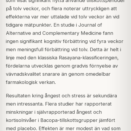
som visat signifikant nytta använde tillskottsperioder
på tolv veckor, och flera noterar uttryckligen att
effekterna var mer uttalade vid tolv veckor än vid
tidigare mätpunkter. En studie i Journal of
Alternative and Complementary Medicine fann
ingen signifikant kognitiv förbättring vid fyra veckor
men meningsfull förbättring vid tolv. Detta är helt i
linje med den klassiska Rasayana-klassificeringen,
fördelarna utvecklas genom gradvis förnyelse av
vävnadskvalitet snarare än genom omedelbar
farmakologisk verkan.
Resultaten kring ångest och stress är sekundära
men intressanta. Flera studier har rapporterat
minskningar i självrapporterad ångest och
kortisolnivåer i Bacopa-tillskottsgrupper jämfört
med placebo. Effekten är mer modest än vad som