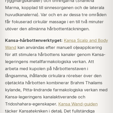
ryggmärgskanaler) och tinningarna (Shankha
Marma, kopplad till sinnesorganen och de laterala
huvudkanalerna). Var och en av dessa tre områden
får fokuserad cirkulär massage i en till två minuter
utöver den allmänna hårbottentäckningen.
Kansa-hårbottenverktyget:
Kansa Scalp and Body
Wand
kan användas efter manuell oljeapplicering
för att stimulera hårbottens kanaler genom Kansa-
legeringens metallfarmakologiska verkan. Att
arbeta med kupolen på hårbottenstaven i
långsamma, ihållande cirkulära rörelser över den
oljetäckta hårbotten kombinerar Brahmi Thailams
kylande, Pitta-lindrande farmakologiska verkan med
Kansa-legeringens kanalaktiverande och
Tridoshahara-egenskaper.
Kansa Wand-guiden
täcker Kansatekniken i detalj. Det fullständiga