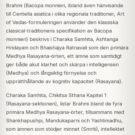
Brahmi (
Bacopa monnieri
, ibland även hänvisande
till
Centella asiatica
i olika regionala traditioner, Art
of Vedas-formuleringen använder den klassiska
classical-traditionens specifikation av
Bacopa
monnieri
) beskrivs i Charaka Samhita, Ashtanga
Hridayam och Bhaishajya Ratnavali som den primära
Medhya Rasayana-örten, ett ämne som samtidigt
ger både akut klarhet och skärpa i intelligensen
(Medhya) och långsiktig förnyelse och
upprätthållande av kognitiv kapacitet (Rasayana).
Charaka Samhita, Chikitsa Sthana Kapitel 1
(Rasayana-sektionen), listar Brahmi bland de fyra
primära Medhya Rasayana-örter, tillsammans med
Shankhapushpi, Mandukaparni och Yashtimadhu,
som ämnen som stödjer minnet (Smriti), intellektet