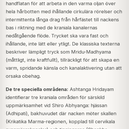
handflatan för att arbeta in den varma oljan över
hela hårbotten med ihållande cirkulära rörelser och
intermittenta långa drag från hårfästet till nackens
bas i riktning med de kraniala kanalernas
nedåtgående flöde. Trycket ska vara fast och
ihållande, inte lätt eller ytligt. De klassiska texterna
beskriver lämpligt tryck som Mridu-Madhyama
(måttligt, inte kraftfullt), tillräckligt för att skapa en
varm, spridande känsla och kanalaktivering utan att
orsaka obehag.
De tre speciella områdena:
Ashtanga Hridayam
identifierar tre kraniala områden för särskild
uppmärksamhet vid Shiro Abhyanga: hjässan
(Adhipati), bakhuvudet där nacken möter skallen
(Krikatika Marma-regionen, kopplad till cervikala