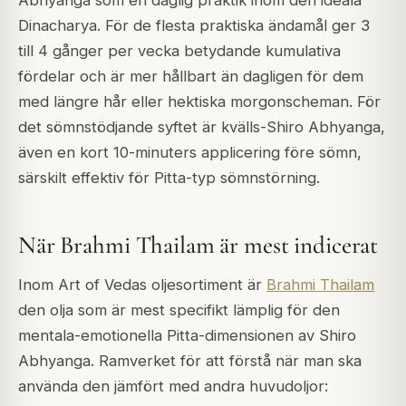
Abhyanga som en daglig praktik inom den ideala
Dinacharya. För de flesta praktiska ändamål ger 3
till 4 gånger per vecka betydande kumulativa
fördelar och är mer hållbart än dagligen för dem
med längre hår eller hektiska morgonscheman. För
det sömnstödjande syftet är kvälls-Shiro Abhyanga,
även en kort 10-minuters applicering före sömn,
särskilt effektiv för Pitta-typ sömnstörning.
När Brahmi Thailam är mest indicerat
Inom Art of Vedas oljesortiment är
Brahmi Thailam
den olja som är mest specifikt lämplig för den
mentala-emotionella Pitta-dimensionen av Shiro
Abhyanga. Ramverket för att förstå när man ska
använda den jämfört med andra huvudoljor: