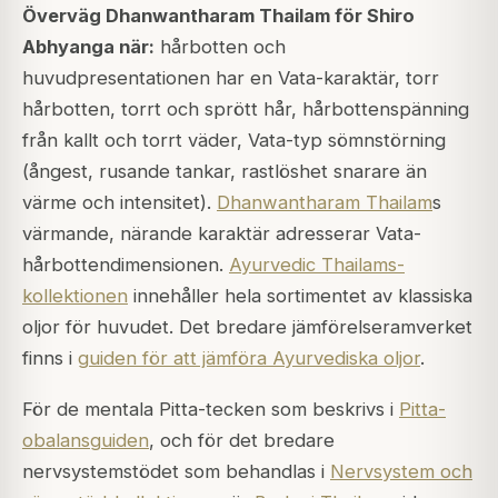
Överväg Dhanwantharam Thailam för Shiro
Abhyanga när:
hårbotten och
huvudpresentationen har en Vata-karaktär, torr
hårbotten, torrt och sprött hår, hårbottenspänning
från kallt och torrt väder, Vata-typ sömnstörning
(ångest, rusande tankar, rastlöshet snarare än
värme och intensitet).
Dhanwantharam Thailam
s
värmande, närande karaktär adresserar Vata-
hårbottendimensionen.
Ayurvedic Thailams-
kollektionen
innehåller hela sortimentet av klassiska
oljor för huvudet. Det bredare jämförelseramverket
finns i
guiden för att jämföra Ayurvediska oljor
.
För de mentala Pitta-tecken som beskrivs i
Pitta-
obalansguiden
, och för det bredare
nervsystemstödet som behandlas i
Nervsystem och