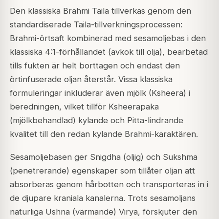
Den klassiska Brahmi Taila tillverkas genom den
standardiserade Taila-tillverkningsprocessen:
Brahmi-örtsaft kombinerad med sesamoljebas i den
klassiska 4:1-förhållandet (avkok till olja), bearbetad
tills fukten är helt borttagen och endast den
örtinfuserade oljan återstår. Vissa klassiska
formuleringar inkluderar även mjölk (Ksheera) i
beredningen, vilket tillför Ksheerapaka
(mjölkbehandlad) kylande och Pitta-lindrande
kvalitet till den redan kylande Brahmi-karaktären.
Sesamoljebasen ger Snigdha (oljig) och Sukshma
(penetrerande) egenskaper som tillåter oljan att
absorberas genom hårbotten och transporteras in i
de djupare kraniala kanalerna. Trots sesamoljans
naturliga Ushna (värmande) Virya, förskjuter den