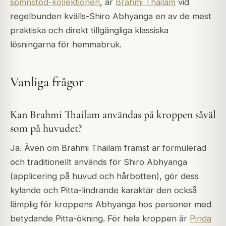
sömnstöd-kollektionen
, är
Brahmi Thailam
vid
regelbunden kvälls-Shiro Abhyanga en av de mest
praktiska och direkt tillgängliga klassiska
lösningarna för hemmabruk.
Vanliga frågor
Kan Brahmi Thailam användas på kroppen såväl
som på huvudet?
Ja. Även om Brahmi Thailam främst är formulerad
och traditionellt används för Shiro Abhyanga
(applicering på huvud och hårbotten), gör dess
kylande och Pitta-lindrande karaktär den också
lämplig för kroppens Abhyanga hos personer med
betydande Pitta-ökning. För hela kroppen är
Pinda