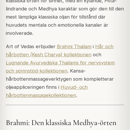
klassiska örten för sinnet, med en kylande, Pitta-
lindrande och Medhya karaktär som gör den till den
mest lämpliga klassiska oljan för tillstånd där
huvudets mentala och emotionella kanaler är
involverade.
Art of Vedas erbjuder
Brahmi Thailam
i
Hår och
hårbotten (Kesh Charya) kollektionen
och
Lugnande Ayurvediska Thailams för nervsystem
och sömnstöd-kollektionen
. Kansa-
hårbottenmassageverktygen som kompletterar
oljeappliceringen finns i
Huvud- och
hårbottenmassagekollektionen
.
Brahmi: Den klassiska Medhya-örten