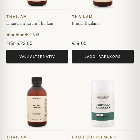
THAILAM
THAILAM
Dhanwantharam Thailam
Pinda Thailam
★★★★★
4.6 (5)
Baserat på 5 recensioner
Från
€23,00
€18,00
VÄLJ ALTERNATIV
LÄGG I VARUKORG
THAILAM
FOOD SUPPLEMENT