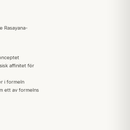
de Rasayana-
onceptet
sk affinitet för
r i formeln
m ett av formelns