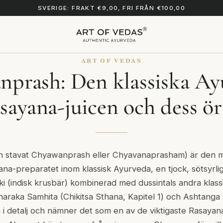
SVERIGE: FRAKT €9,00, FRI FRÅN €100,00
ART OF VEDAS
nprash: Den klassiska Ay
sayana-juicen och dess ör
 stavat Chyawanprash eller Chyavanaprasham) är den 
a-preparatet inom klassisk Ayurveda, en tjock, sötsyrli
i (indisk krusbär) kombinerad med dussintals andra klass
araka Samhita (Chikitsa Sthana, Kapitel 1) och Ashtanga
i detalj och nämner det som en av de viktigaste Rasaya