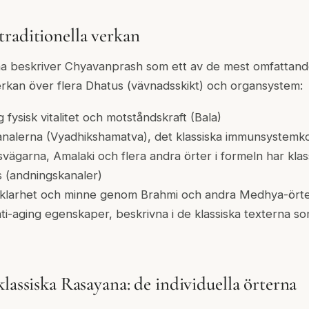
raditionella verkan
rna beskriver Chyavanprash som ett av de mest omfattan
rkan över flera Dhatus (vävnadsskikt) och organsystem:
g fysisk vitalitet och motståndskraft (Bala)
nalerna (Vyadhikshamatva), det klassiska immunsystemk
vägarna, Amalaki och flera andra örter i formeln har klassi
 (andningskanaler)
v klarhet och minne genom Brahmi och andra Medhya-örte
i-aging egenskaper, beskrivna i de klassiska texterna so
lassiska Rasayana: de individuella örterna