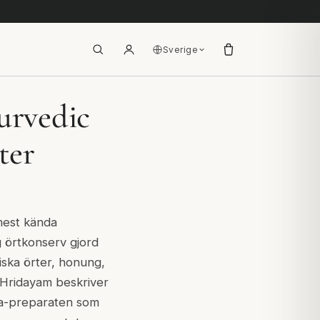
Sverige
urvedic
ter
mest kända
g örtkonserv gjord
iska örter, honung,
 Hridayam beskriver
na-preparaten som