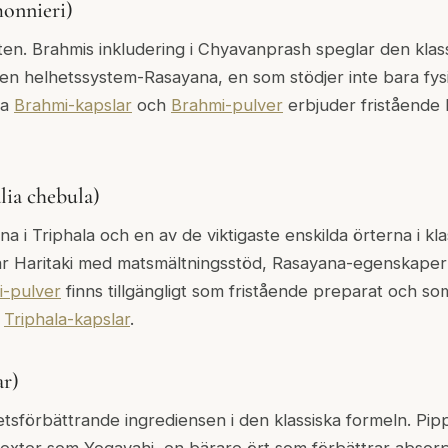
onnieri)
. Brahmis inkludering i Chyavanprash speglar den klass
n helhetssystem-Rasayana, en som stödjer inte bara fys
ra
Brahmi-kapslar
och
Brahmi-pulver
erbjuder fristående 
lia chebula)
na i Triphala och en av de viktigaste enskilda örterna i kl
r Haritaki med matsmältningsstöd, Rasayana-egenskaper
i-pulver
finns tillgängligt som fristående preparat och so
h
Triphala-kapslar
.
ar)
etsförbättrande ingrediensen i den klassiska formeln. Pip
a texter som Yogavahi, en bärare ört som förbättrar abso