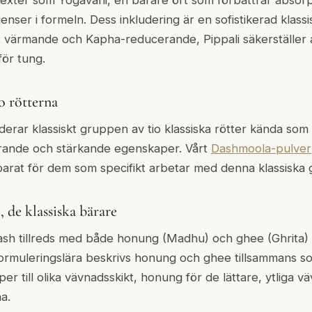
ienser i formeln. Dess inkludering är en sofistikerad klassi
: värmande och Kapha-reducerande, Pippali säkerställer a
tför tung.
o rötterna
erar klassiskt gruppen av tio klassiska rötter kända so
drande och stärkande egenskaper. Vårt
Dashmoola-pulver
arat för dem som specifikt arbetar med denna klassiska 
de klassiska bärare
ash tillreds med både honung (Madhu) och ghee (Ghrita) 
 formuleringslära beskrivs honung och ghee tillsammans
r till olika vävnadsskikt, honung för de lättare, ytliga 
a.