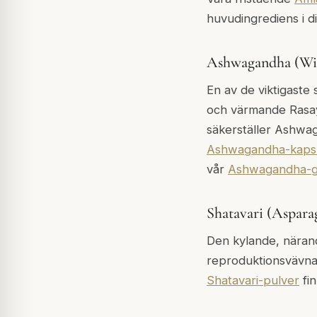
huvudingrediens i d
Ashwagandha (Wit
En av de viktigaste
och värmande Rasay
säkerställer Ashwag
Ashwagandha-kaps
vår
Ashwagandha-g
Shatavari (Aspara
Den kylande, närand
reproduktionsvävna
Shatavari-pulver
fin