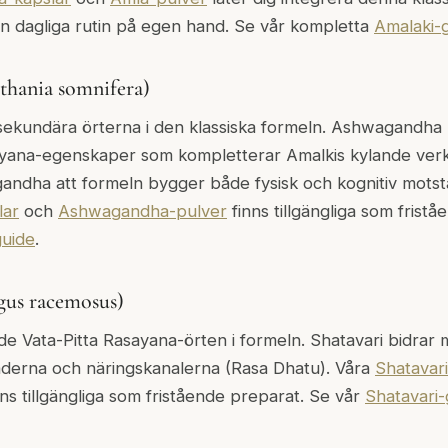
in dagliga rutin på egen hand. Se vår kompletta
Amalaki-
hania somnifera)
 sekundära örterna i den klassiska formeln. Ashwagandha
ana-egenskaper som kompletterar Amalkis kylande verk
andha att formeln bygger både fysisk och kognitiv motst
lar
och
Ashwagandha-pulver
finns tillgängliga som frist
uide
.
gus racemosus)
e Vata-Pitta Rasayana-örten i formeln. Shatavari bidrar 
derna och näringskanalerna (Rasa Dhatu). Våra
Shatavari
ns tillgängliga som fristående preparat. Se vår
Shatavari-