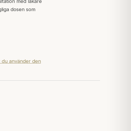
ultation med läkare
gliga dosen som
r du använder den