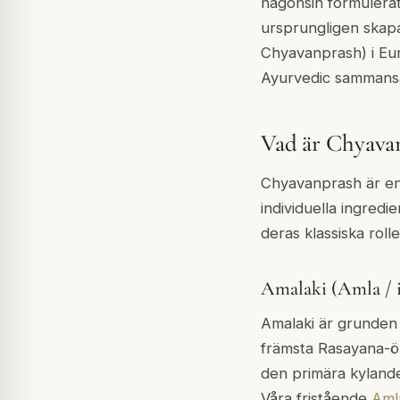
någonsin formulera
ursprungligen skapa
Chyavanprash) i Eur
Ayurvedic sammansat
Vad är Chyavan
Chyavanprash är en 
individuella ingred
deras klassiska rolle
Amalaki (Amla / i
Amalaki är grunden
främsta Rasayana-ör
den primära kylande
Våra fristående
Aml