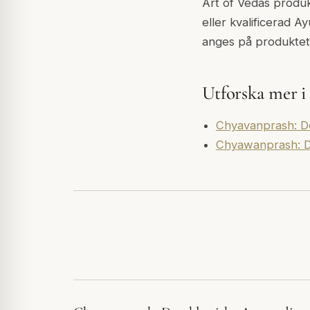
Art of Vedas produkt
eller kvalificerad 
anges på produktet
Utforska mer i
Chyavanprash: De
Chyawanprash: D