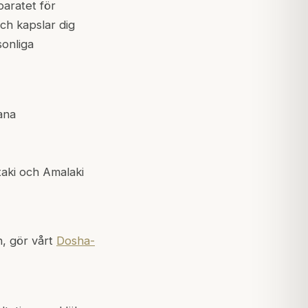
aratet för
ch kapslar dig
sonliga
ana
taki och Amalaki
n, gör vårt
Dosha-