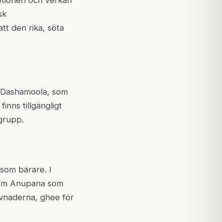
sk
tt den rika, söta
m Dashamoola, som
finns tillgängligt
grupp.
som bärare. I
 som Anupana som
vävnaderna, ghee för