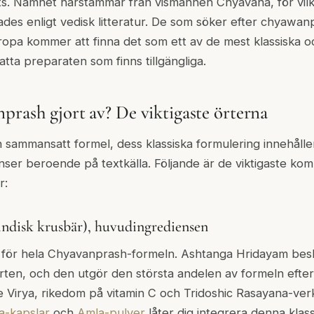
ts. Namnet härstammar från vismannen Chyavana, för vil
des enligt vedisk litteratur. De som söker efter chyawa
opa kommer att finna det som ett av de mest klassiska 
ta preparaten som finns tillgängliga.
prash gjort av? De viktigaste örterna
sammansatt formel, dess klassiska formulering innehålle
ienser beroende på textkälla. Följande är de viktigaste k
r:
ndisk krusbär), huvudingrediensen
 för hela Chyavanprash-formeln. Ashtanga Hridayam bes
ten, och den utgör den största andelen av formeln efter 
 Virya, rikedom på vitamin C och Tridoshic Rasayana-verk
a-kapslar
och
Amla-pulver
låter dig integrera denna klass