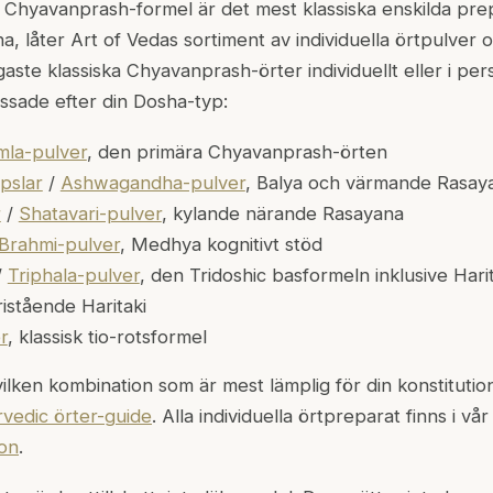
Chyavanprash-formel är det mest klassiska enskilda prep
, låter Art of Vedas sortiment av individuella örtpulver o
aste klassiska Chyavanprash-örter individuellt eller i per
ssade efter din Dosha-typ:
mla-pulver
, den primära Chyavanprash-örten
pslar
/
Ashwagandha-pulver
, Balya och värmande Rasay
r
/
Shatavari-pulver
, kylande närande Rasayana
Brahmi-pulver
, Medhya kognitivt stöd
/
Triphala-pulver
, den Tridoshic basformeln inklusive Hari
fristående Haritaki
r
, klassisk tio-rotsformel
ilken kombination som är mest lämplig för din konstitutio
vedic örter-guide
. Alla individuella örtpreparat finns i vår
ion
.