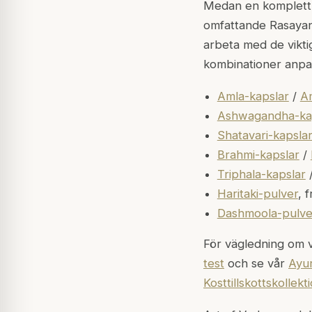
Medan en komplett 
omfattande Rasayana
arbeta med de viktig
kombinationer anpa
Amla-kapslar
/
A
Ashwagandha-ka
Shatavari-kapsla
Brahmi-kapslar
/
Triphala-kapslar
Haritaki-pulver
, 
Dashmoola-pulve
För vägledning om v
test
och se vår
Ayur
Kosttillskottskollekt