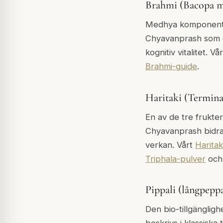
Brahmi (Bacopa m
Medhya komponenten
Chyavanprash som e
kognitiv vitalitet. Vå
Brahmi-guide
.
Haritaki (Termina
En av de tre frukter
Chyavanprash bidra
verkan. Vårt
Haritak
Triphala-pulver
oc
Pippali (långpepp
Den bio-tillgängligh
beskrivs i klassisk