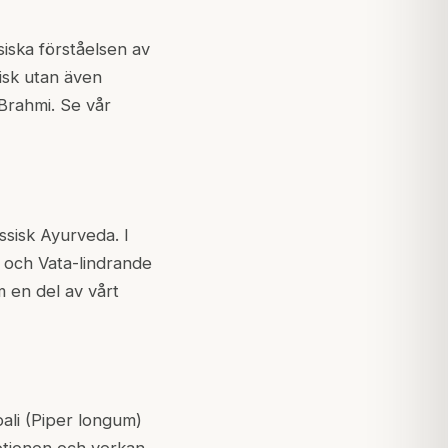
iska förståelsen av
isk utan även
Brahmi. Se vår
assisk Ayurveda. I
 och Vata-lindrande
m en del av vårt
pali (Piper longum)
rptionen och verkan