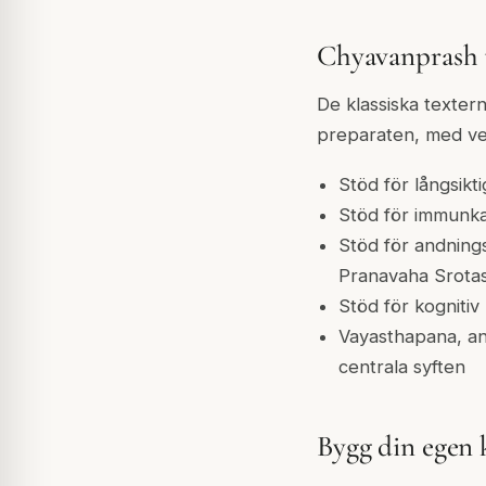
Chyavanprash t
De klassiska texte
preparaten, med ve
Stöd för långsikti
Stöd för immunka
Stöd för andnings
Pranavaha Srotas
Stöd för kogniti
Vayasthapana, ant
centrala syften
Bygg din egen k