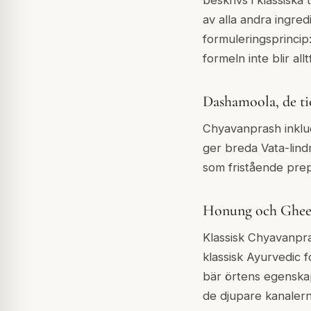
av alla andra ingred
formuleringsprincip
formeln inte blir all
Dashamoola, de ti
Chyavanprash inklud
ger breda Vata-lin
som fristående prep
Honung och Ghee, 
Klassisk Chyavanpr
klassisk Ayurvedic
bär örtens egenskape
de djupare kanalern