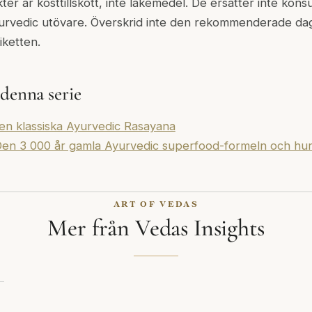
er är kosttillskott, inte läkemedel. De ersätter inte kons
Ayurvedic utövare. Överskrid inte den rekommenderade da
iketten.
 denna serie
n klassiska Ayurvedic Rasayana
en 3 000 år gamla Ayurvedic superfood-formeln och hu
ART OF VEDAS
Mer från Vedas Insights