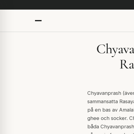
Chyava
Ra
Chyavanprash (även
sammansatta Rasayan
på en bas av Amalak
ghee och socker. Ch
båda Chyavanprash 