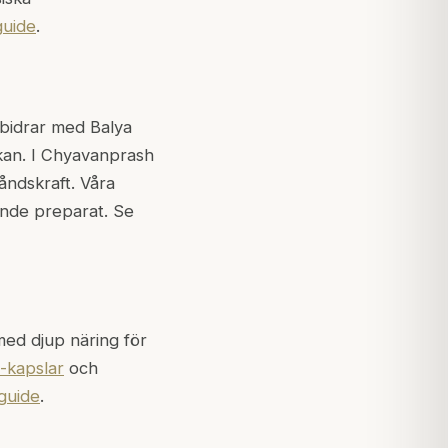
guide
.
 bidrar med Balya
an. I Chyavanprash
åndskraft. Våra
ående preparat. Se
med djup näring för
-kapslar
och
guide
.