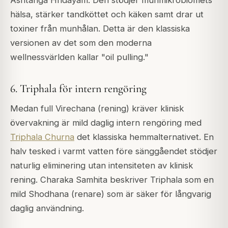
Ashtanga Hridayam. Den stödjer munmikrobiomets
hälsa, stärker tandköttet och käken samt drar ut
toxiner från munhålan. Detta är den klassiska
versionen av det som den moderna
wellnessvärlden kallar "oil pulling."
6. Triphala för intern rengöring
Medan full Virechana (rening) kräver klinisk
övervakning är mild daglig intern rengöring med
Triphala Churna
det klassiska hemmalternativet. En
halv tesked i varmt vatten före sänggåendet stödjer
naturlig eliminering utan intensiteten av klinisk
rening. Charaka Samhita beskriver Triphala som en
mild Shodhana (renare) som är säker för långvarig
daglig användning.