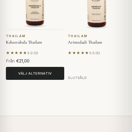
THAILAM
THAILAM
Ksheerabala Thailam
Arimedadi Thailam
★★★★★
★★★★★
5.0 (3)
5.0 (5)
Baserat på 3 recensioner
Baserat på 5 recensioner
Från
€21,00
VÄLJ ALTERNATIV
SLUTSÅLD