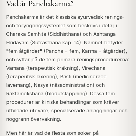
Vad är Panchakarma?
Panchakarma är det klassiska ayurvedisk renings-
och föryngringssystemet som beskrivs i detalj i
Charaka Samhita (Siddhisthana) och Ashtanga
Hridayam (Sutrasthana kap. 14). Namnet betyder
"fem åtgärder" (Pancha = fem, Karma = åtgärder),
och syftar på de fem primära reningsprocedurerna:
Vamana (terapeutisk kräkning), Virechana
(terapeutisk laxering), Basti (medicinerade
lavemang), Nasya (näsadministration) och
Raktamokshana (blodutsläppning). Dessa fem
procedurer är kliniska behandlingar som kräver
utbildade utövare, specialiserade anläggningar och
noggrann övervakning.
Men här är vad de flesta som söker på