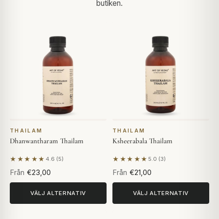
butiken.
THAILAM
THAILAM
Dhanwantharam Thailam
Ksheerabala Thailam
★★★★★
★★★★★
4.6 (5)
5.0 (3)
Baserat på 5 recensioner
Baserat på 3 recensioner
Från
€23,00
Från
€21,00
VÄLJ ALTERNATIV
VÄLJ ALTERNATIV