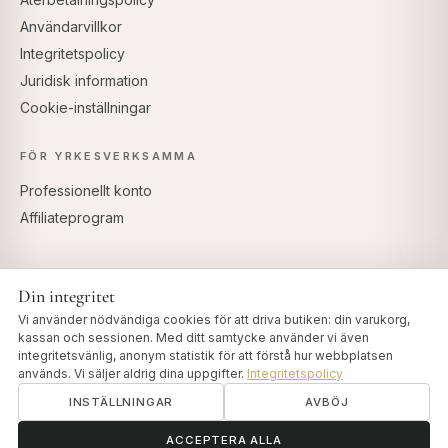
Användarvillkor
Integritetspolicy
Juridisk information
Cookie-inställningar
FÖR YRKESVERKSAMMA
Professionellt konto
Affiliateprogram
Din integritet
SÄKRA BETALNINGAR
Vi använder nödvändiga cookies för att driva butiken: din varukorg,
kassan och sessionen. Med ditt samtycke använder vi även
integritetsvänlig, anonym statistik för att förstå hur webbplatsen
används. Vi säljer aldrig dina uppgifter.
Integritetspolicy
INSTÄLLNINGAR
AVBÖJ
© 2026 Art of Vedas · Authentic Ayurveda d.o.o.
info@artofvedas.com
ॐ
Behöver du hjälp?
ACCEPTERA ALLA