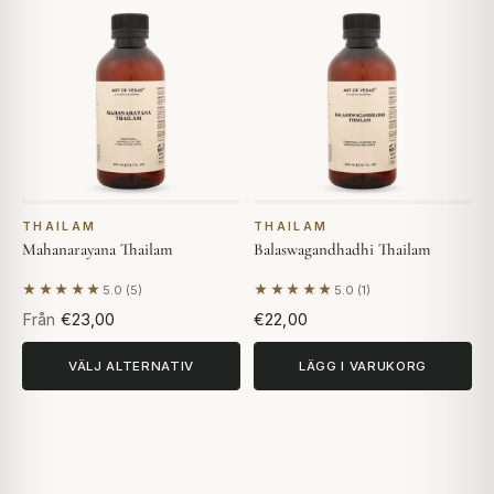
THAILAM
THAILAM
Mahanarayana Thailam
Balaswagandhadhi Thailam
★★★★★
★★★★★
5.0 (5)
5.0 (1)
Baserat på 5 recensioner
Baserat på 1 recension
Från
€23,00
€22,00
VÄLJ ALTERNATIV
LÄGG I VARUKORG