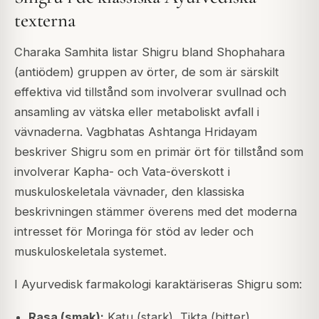
texterna
Charaka Samhita listar Shigru bland Shophahara
(antiödem) gruppen av örter, de som är särskilt
effektiva vid tillstånd som involverar svullnad och
ansamling av vätska eller metaboliskt avfall i
vävnaderna. Vagbhatas Ashtanga Hridayam
beskriver Shigru som en primär ört för tillstånd som
involverar Kapha- och Vata-överskott i
muskuloskeletala vävnader, den klassiska
beskrivningen stämmer överens med det moderna
intresset för Moringa för stöd av leder och
muskuloskeletala systemet.
I Ayurvedisk farmakologi karaktäriseras Shigru som:
Rasa (smak):
Katu (stark), Tikta (bitter)