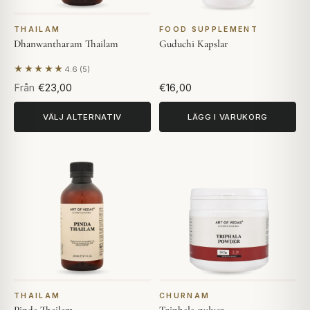
THAILAM
FOOD SUPPLEMENT
Dhanwantharam Thailam
Guduchi Kapslar
★★★★★
4.6 (5)
Baserat på 5 recensioner
Från
€23,00
€16,00
VÄLJ ALTERNATIV
LÄGG I VARUKORG
THAILAM
CHURNAM