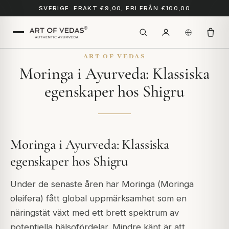
SVERIGE: FRAKT €9,00, FRI FRÅN €100,00
ART OF VEDAS
Moringa i Ayurveda: Klassiska
egenskaper hos Shigru
Moringa i Ayurveda: Klassiska
egenskaper hos Shigru
Under de senaste åren har Moringa (
Moringa
oleifera
) fått global uppmärksamhet som en
näringstät växt med ett brett spektrum av
potentiella hälsofördelar. Mindre känt är att