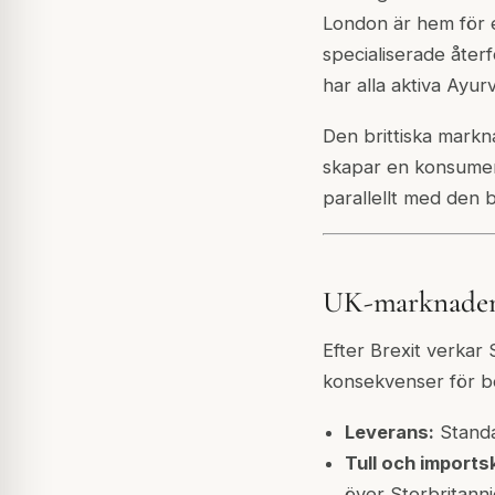
London är hem för e
specialiserade åter
har alla aktiva Ayu
Den brittiska markn
skapar en konsumen
parallellt med den 
UK-marknaden:
Efter Brexit verkar 
konsekvenser för bes
Leverans:
Standar
Tull och imports
över Storbritanni