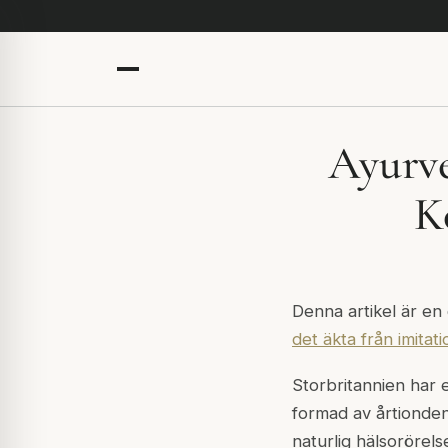
Ayurve
K
Denna artikel är en
det äkta från imitat
Storbritannien har
formad av årtionden
naturlig hälsorörels