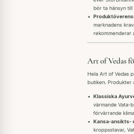
bör ta hänsyn till
Produktöverens
marknadens krav.
rekommenderar att
Art of Vedas fö
Hela Art of Vedas pr
butiken. Produkter 
Klassiska Ayurve
värmande Vata-be
förvärrande klima
Kansa-ansikts- 
kroppsstavar, Va