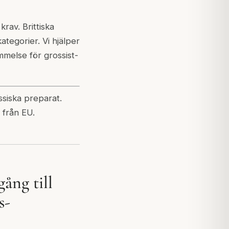
rav. Brittiska
tegorier. Vi hjälper
mmelse för grossist-
ssiska preparat.
r från EU.
gång till
s-