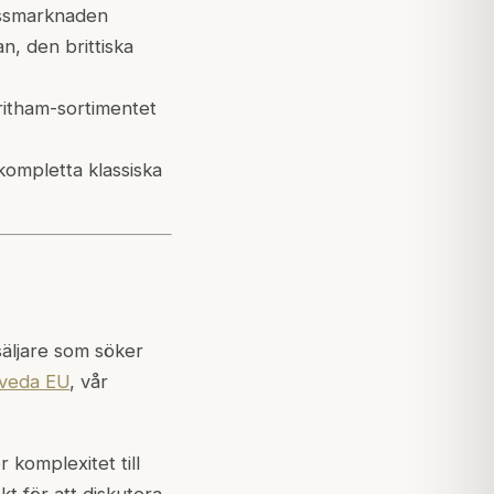
essmarknaden
n, den brittiska
ritham-sortimentet
ompletta klassiska
säljare som söker
veda EU
, vår
r komplexitet till
t för att diskutera