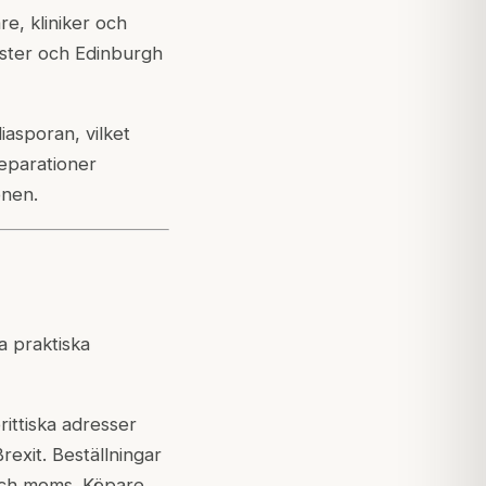
e, kliniker och
ester och Edinburgh
iasporan, vilket
eparationer
onen.
a praktiska
rittiska adresser
rexit. Beställningar
t och moms. Köpare