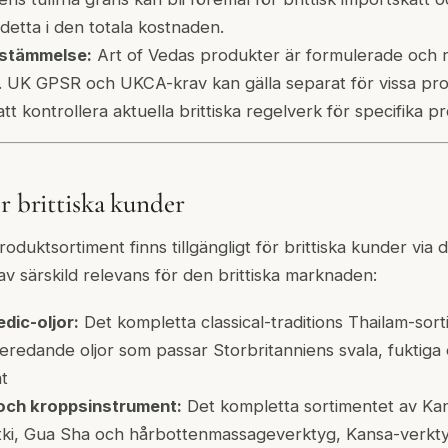
 detta i den totala kostnaden.
stämmelse:
Art of Vedas produkter är formulerade och r
 UK GPSR och UKCA-krav kan gälla separat för vissa prod
 kontrollera aktuella brittiska regelverk för specifika p
r brittiska kunder
oduktsortiment finns tillgängligt för brittiska kunder via 
av särskild relevans för den brittiska marknaden:
dic-oljor:
Det kompletta classical-traditions Thailam-sorti
redande oljor som passar Storbritanniens svala, fuktiga 
t
och kroppsinstrument:
Det kompletta sortimentet av Ka
tki, Gua Sha och hårbottenmassageverktyg, Kansa-verktyg 