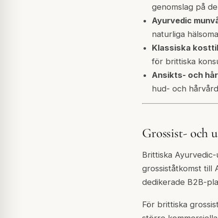
genomslag på den
Ayurvedic munvå
naturliga hälso
Klassiska kosttil
för brittiska kon
Ansikts- och hår
hud- och hårvård
Grossist- och 
Brittiska Ayurvedic
grossiståtkomst till
dedikerade B2B-pla
För brittiska grossis
större kommersiella 