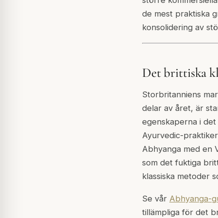
de mest praktiska g
konsolidering av stö
Det brittiska 
Storbritanniens mar
delar av året, är st
egenskaperna i det 
Ayurvedic-praktikern
Abhyanga med en Va
som det fuktiga bri
klassiska metoder so
Se vår
Abhyanga-g
tillämpliga för det br