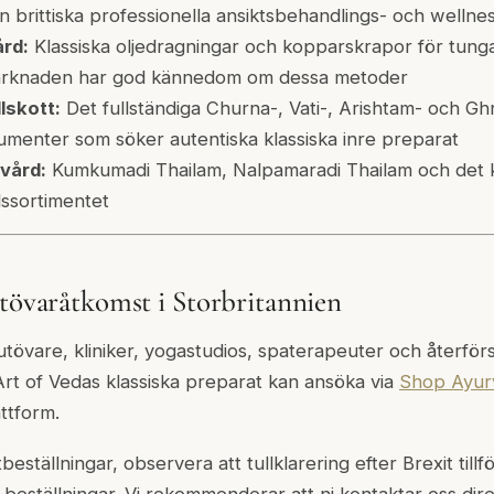
 brittiska professionella ansiktsbehandlings- och welln
rd:
Klassiska oljedragningar och kopparskrapor för tunga
marknaden har god kännedom om dessa metoder
lskott:
Det fullständiga Churna-, Vati-, Arishtam- och Gh
sumenter som söker autentiska klassiska inre preparat
vård:
Kumkumadi Thailam, Nalpamaradi Thailam och det k
ssortimentet
utövaråtkomst i Storbritannien
-utövare, kliniker, yogastudios, spaterapeuter och återför
 Art of Vedas klassiska preparat kan ansöka via
Shop Ayur
ttform.
tbeställningar, observera att tullklarering efter Brexit tillfö
beställningar. Vi rekommenderar att ni kontaktar oss direk