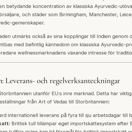
n betydande koncentration av klassiska Ayurvedic-utövar
försäljare, och städer som Birmingham, Manchester, Leic
rvedic-gemenskaper.
aden utmärks också av sina kopplingar till Indien genom d
tbas med befintlig kännedom om klassiska Ayurvedic-pr
bredare wellnessmarknadens växande intresse för traditi
 Leverans- och regelverksanteckningar
Storbritannien utanför EU:s inre marknad. Detta har viktig
tällningar från Art of Vedas till Storbritannien:
d internationell leverans på fyra till sju arbetsdagar till b
katt:
Brittisk tull tillämpar eget importskattesystem efter B
ens tullfria gräns kan bli föremål för brittisk importskat