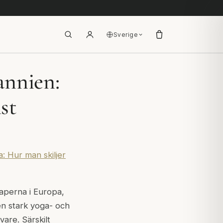
Sverige
annien:
st
: Hur man skiljer
aperna i Europa,
en stark yoga- och
vare. Särskilt