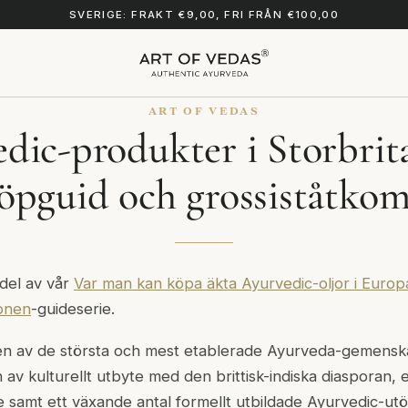
SVERIGE: FRAKT €9,00, FRI FRÅN €100,00
ART OF VEDAS
dic-produkter i Storbrit
öpguid och grossiståtkom
 del av vår
Var man kan köpa äkta Ayurvedic-oljor i Europa
ionen
-guideserie.
 en av de största och mest etablerade Ayurveda-gemensk
 av kulturellt utbyte med den brittisk-indiska diasporan, 
e samt ett växande antal formellt utbildade Ayurvedic-utö