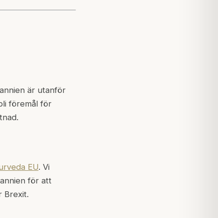
tannien är utanför
bli föremål för
stnad.
urveda EU
. Vi
annien för att
 Brexit.