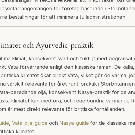
rossistarrangemangen för företag baserade i Storbritannie
rre beställningar för att minimera tulladministrationen.
klimatet och Ayurvedic-praktik
itima klimat, konsekvent svalt och fuktigt med begränsat s
arkt Vata-förvärrande enligt den klassiska ramen. De kalla,
brittiska klimatet ökar direkt Vata, vilket gör de varma, 
a särskilt relevanta för året runt-praktik i Storbritannien
ta-beredande olja, konsekvent Nasya-praktik för de an
ttiska klimatet kan medföra, och regelbundna värmande R
m är mest direkt relevanta för brittiska förhållanden.
uide
,
Vata-olje-guide
och
Nasya-guide
för de klassiska m
ittiska klimatet.