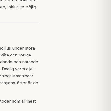
n, inklusive möjlig
olljus under stora
 våta och rörliga
jordande och närande
. Daglig varm olje-
dningsutmaningar
asayana-örter är de
etoder som är mest