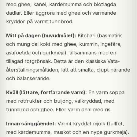
med ghee, kanel, kardemumma och blötlagda
dadlar. Eller äggröra med ghee och värmande
kryddor på varmt tunnbröd.
Mitt på dagen (huvudmålet):
Kitchari (basmatiris
och mung dal kokt med ghee, kummin, ingefära,
asafoetida och gurkmeja), tillsammans med en
tillagad rotgrönsak. Detta är den klassiska Vata-
återställningsmåltiden, lätt att smälta, djupt närande
och balanserande.
Kväll (lättare, fortfarande varm):
En varm soppa
med rotfrukter och buljong, välkryddad, med
tunnbröd och ghee. Eller varm dhal med ris.
Innan sänggåendet:
Varmt kryddat mjölk (fullfet,
med kardemumma, muskot och en nypa gurkmeja).