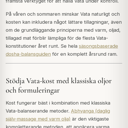
främsta verktyget för att hålla Vata under kontroll.
På våren och sommaren minskar Vata naturligt och
kosten kan inkludera något lättare tillagningar, även
om de grundläggande principerna med varm, oljad,
tillagad mat förblir lämpliga för de flesta Vata-
konstitutioner året runt. Se hela
säsongsbaserade
dosha-balansguiden
för en komplett årsrund ram.
Stödja Vata-kost med klassiska oljor
och formuleringar
Kost fungerar bäst i kombination med klassiska
Vata-balanserande metoder.
Abhyanga (daglig
själv-massage med varm olja)
är den viktigaste
kompletterande metoden, att applicera varma