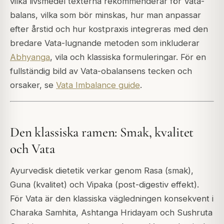
vilka livsmedel texterna rekommenderar för Vata-
balans, vilka som bör minskas, hur man anpassar
efter årstid och hur kostpraxis integreras med den
bredare Vata-lugnande metoden som inkluderar
Abhyanga
, vila och klassiska formuleringar. För en
fullständig bild av Vata-obalansens tecken och
orsaker, se
Vata Imbalance guide
.
Den klassiska ramen: Smak, kvalitet
och Vata
Ayurvedisk dietetik verkar genom
Rasa
(smak),
Guna
(kvalitet) och
Vipaka
(post-digestiv effekt).
För Vata är den klassiska vägledningen konsekvent i
Charaka Samhita, Ashtanga Hridayam och Sushruta