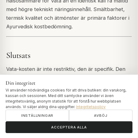
hälsosammare för Vata än en identisk kall rå måltid
med högre tekniskt näringsinnehåll. Smältbarhet,
termisk kvalitet och ätmönster är primära faktorer i
Ayurvedisk kostbedömning.
Slutsats
Vata-kosten är inte restriktiv, den är specifik. Den
kräver värme, regelbundenhet, olja och jordning i
Din integritet
matval, och samma egenskaper i hur du äter. Dessa
Vi använder nödvändiga cookies för att driva butiken: din varukorg,
är inte svåra justeringar, men de kräver konsekvent
kassan och sessionen. Med ditt samtycke använder vi även
integritetsvänlig, anonym statistik för att förstå hur webbplatsen
tillämpning. Vata är unikt känslig för variation: en
används. Vi säljer aldrig dina uppgifter.
Integritetspolicy
vecka med kall mat och oregelbundna måltider kan
INSTÄLLNINGAR
AVBÖJ
förstöra flera veckors noggrann kostpraxis.
ॐ
Behöver du hjälp?
ACCEPTERA ALLA
I kombination med daglig
Abhyanga
, regelbunden