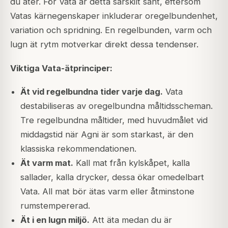
du äter. För Vata är detta särskilt sant, eftersom
Vatas kärnegenskaper inkluderar oregelbundenhet,
variation och spridning. En regelbunden, varm och
lugn ät rytm motverkar direkt dessa tendenser.
Viktiga Vata-ätprinciper:
Ät vid regelbundna tider varje dag.
Vata
destabiliseras av oregelbundna måltidsscheman.
Tre regelbundna måltider, med huvudmålet vid
middagstid när Agni är som starkast, är den
klassiska rekommendationen.
Ät varm mat.
Kall mat från kylskåpet, kalla
sallader, kalla drycker, dessa ökar omedelbart
Vata. All mat bör ätas varm eller åtminstone
rumstempererad.
Ät i en lugn miljö.
Att äta medan du är