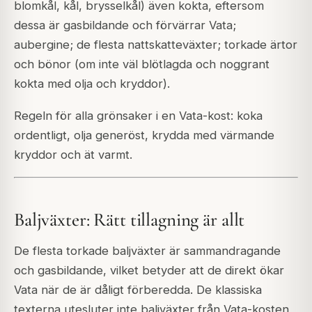
blomkål, kål, brysselkål) även kokta, eftersom
dessa är gasbildande och förvärrar Vata;
aubergine; de flesta nattskatteväxter; torkade ärtor
och bönor (om inte väl blötlagda och noggrant
kokta med olja och kryddor).
Regeln för alla grönsaker i en Vata-kost: koka
ordentligt, olja generöst, krydda med värmande
kryddor och ät varmt.
Baljväxter: Rätt tillagning är allt
De flesta torkade baljväxter är sammandragande
och gasbildande, vilket betyder att de direkt ökar
Vata när de är dåligt förberedda. De klassiska
texterna utesluter inte baljväxter från Vata-kosten,