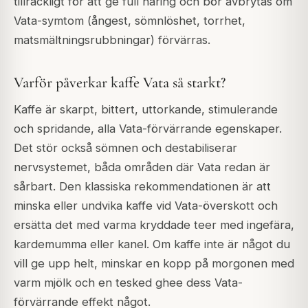
tillräckligt för att ge full näring och bör avbrytas om
Vata-symtom (ångest, sömnlöshet, torrhet,
matsmältningsrubbningar) förvärras.
Varför påverkar kaffe Vata så starkt?
Kaffe är skarpt, bittert, uttorkande, stimulerande
och spridande, alla Vata-förvärrande egenskaper.
Det stör också sömnen och destabiliserar
nervsystemet, båda områden där Vata redan är
sårbart. Den klassiska rekommendationen är att
minska eller undvika kaffe vid Vata-överskott och
ersätta det med varma kryddade teer med ingefära,
kardemumma eller kanel. Om kaffe inte är något du
vill ge upp helt, minskar en kopp på morgonen med
varm mjölk och en tesked ghee dess Vata-
förvärrande effekt något.