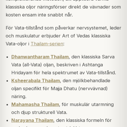
klassiska oljor näringsförser direkt de vävnader som
kosten ensam inte snabbt når.
För Vata-tillstånd som påverkar nervsystemet, leder
och muskulatur erbjuder Art of Vedas klassiska
Vata-oljor i
Thailam-serien
:
Dhanwantharam Thailam
, den klassiska Sarva
Vata (all-Vata) oljan, beskriven i Ashtanga
Hridayam för hela spektrumet av Vata-tillstånd.
Ksheerabala Thailam
, den mjölkbehandlade
oljan specifikt för Majja Dhatu (nervvävnad)
näring.
Mahamasha Thailam
, för muskulär utarmning
och djup strukturell Vata.
Narayana Thailam
, den klassiska formeln för