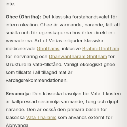
inte.
Ghee (Ghritha):
Det klassiska förstahandsvalet för
intern oleation. Ghee är värmande, närande, lätt att
smälta och för egenskaperna hos örter direkt in i
vävnaderna. Art of Vedas erbjuder klassiska
medicinerade
Ghrithams
, inklusive
Brahmi Ghritham
för nervnäring och
Dhanwantharam Ghritham
för
strukturella Vata-tillstånd. Vanligt ekologiskt ghee
som tillsätts i all tillagad mat är
vardagsrekommendationen.
Sesamolja:
Den klassiska basoljan för Vata. I kosten
är kallpressad sesamolja värmande, tung och djupt
närande. Den är också den primära basen för
klassiska
Vata Thailams
som används externt för
Abhyanga.