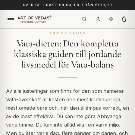
SVERIGE: FRAKT €9,00, FRI FRÅN €100,00
ART OF VEDAS
Vata-dieten: Den kompletta
klassiska guiden till jordande
livsmedel för Vata-balans
Av alla justeringar som finns för den som hanterar
Vata-överskott är kosten den mest kontinuerliga,
mest omedelbara och, när den tillämpas korrekt, en
av de mest effektiva. Du kan inte göra Abhyanga
varje timme. Du kan inte alltid vila i en varm miljö.
Men du äter varje dag, flera gånger om dagen, och