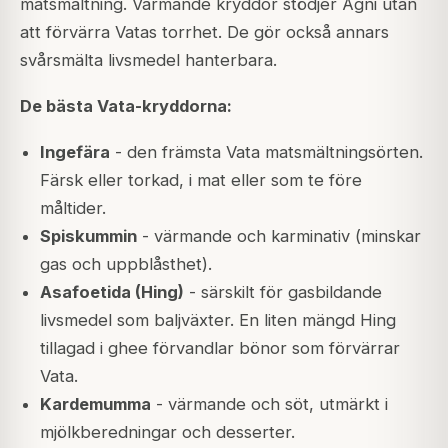
matsmältning. Värmande kryddor stödjer Agni utan
att förvärra Vatas torrhet. De gör också annars
svårsmälta livsmedel hanterbara.
De bästa Vata-kryddorna:
Ingefära
- den främsta Vata matsmältningsörten.
Färsk eller torkad, i mat eller som te före
måltider.
Spiskummin
- värmande och karminativ (minskar
gas och uppblåsthet).
Asafoetida (Hing)
- särskilt för gasbildande
livsmedel som baljväxter. En liten mängd Hing
tillagad i ghee förvandlar bönor som förvärrar
Vata.
Kardemumma
- värmande och söt, utmärkt i
mjölkberedningar och desserter.