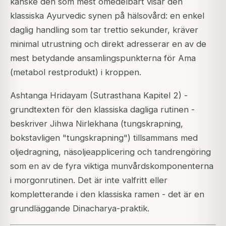
kanske den som mest omedelbart visar den
klassiska Ayurvedic synen på hälsovård: en enkel
daglig handling som tar trettio sekunder, kräver
minimal utrustning och direkt adresserar en av de
mest betydande ansamlingspunkterna för Ama
(metabol restprodukt) i kroppen.
Ashtanga Hridayam (Sutrasthana Kapitel 2) -
grundtexten för den klassiska dagliga rutinen -
beskriver Jihwa Nirlekhana (tungskrapning,
bokstavligen "tungskrapning") tillsammans med
oljedragning, näsoljeapplicering och tandrengöring
som en av de fyra viktiga munvårdskomponenterna
i morgonrutinen. Det är inte valfritt eller
kompletterande i den klassiska ramen - det är en
grundläggande Dinacharya-praktik.