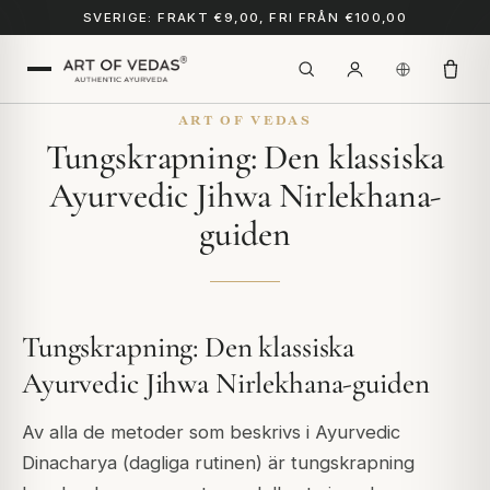
SVERIGE: FRAKT €9,00, FRI FRÅN €100,00
ART OF VEDAS
Tungskrapning: Den klassiska
Ayurvedic Jihwa Nirlekhana-
guiden
Tungskrapning: Den klassiska
Ayurvedic Jihwa Nirlekhana-guiden
Av alla de metoder som beskrivs i Ayurvedic
Dinacharya (dagliga rutinen) är tungskrapning