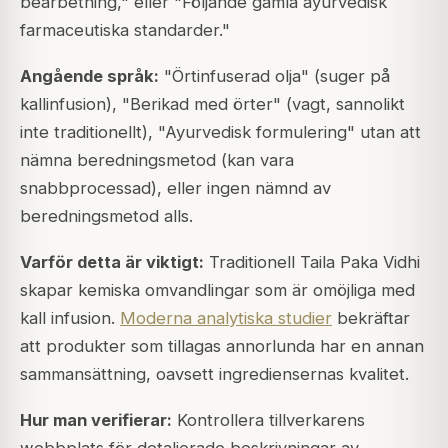
bearbetning," eller "Följande gamla ayurvedisk
farmaceutiska standarder."
Angående språk:
"Örtinfuserad olja" (suger på
kallinfusion), "Berikad med örter" (vagt, sannolikt
inte traditionellt), "Ayurvedisk formulering" utan att
nämna beredningsmetod (kan vara
snabbprocessad), eller ingen nämnd av
beredningsmetod alls.
Varför detta är viktigt:
Traditionell Taila Paka Vidhi
skapar kemiska omvandlingar som är omöjliga med
kall infusion.
Moderna analytiska studier
bekräftar
att produkter som tillagas annorlunda har en annan
sammansättning, oavsett ingrediensernas kvalitet.
Hur man verifierar:
Kontrollera tillverkarens