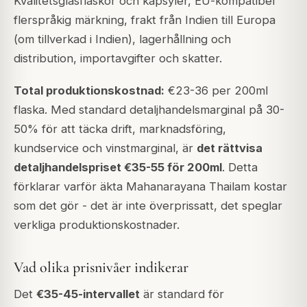
Kvalitetsglasflaskor och kapsyler, EU-kompatibel
flerspråkig märkning, frakt från Indien till Europa
(om tillverkad i Indien), lagerhållning och
distribution, importavgifter och skatter.
Total produktionskostnad:
€23-36 per 200ml
flaska. Med standard detaljhandelsmarginal på 30-
50% för att täcka drift, marknadsföring,
kundservice och vinstmarginal, är
det rättvisa
detaljhandelspriset €35-55 för 200ml
. Detta
förklarar varför äkta Mahanarayana Thailam kostar
som det gör - det är inte överprissatt, det speglar
verkliga produktionskostnader.
Vad olika prisnivåer indikerar
Det
€35-45-intervallet
är standard för