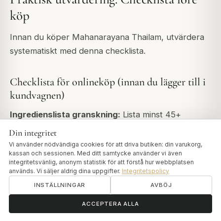
köp
Innan du köper Mahanarayana Thailam, utvärdera
systematiskt med denna checklista.
Checklista för onlineköp (innan du lägger till i
kundvagnen)
Ingredienslista granskning:
Lista minst 45+
specifika örter (helst 50-57), inkluderar
Din integritet
Dashamoola (10 rötter), inkluderar Ashwagandha,
Vi använder nödvändiga cookies för att driva butiken: din varukorg,
kassan och sessionen. Med ditt samtycke använder vi även
Bala, Shatavari, specificerar sesamoljebas, nämner
integritetsvänlig, anonym statistik för att förstå hur webbplatsen
kamfer och tillhandahåller botaniska namn eller
används. Vi säljer aldrig dina uppgifter.
Integritetspolicy
tydliga identifieringar.
INSTÄLLNINGAR
AVBÖJ
ॐ
Behöver du hjälp?
ACCEPTERA ALLA
Förberedelsemetod:
Anger "Taila Paka Vidhi" eller
"traditionell tillagningsmetod," nämner klassisk eller