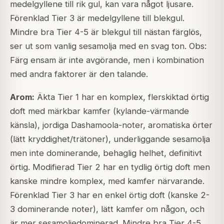
medelgyllene till rik gul, kan vara något ljusare.
Förenklad Tier 3 är medelgyllene till blekgul.
Mindre bra Tier 4-5 är blekgul till nästan färglös,
ser ut som vanlig sesamolja med en svag ton. Obs:
Färg ensam är inte avgörande, men i kombination
med andra faktorer är den talande.
Arom:
Äkta Tier 1 har en komplex, flerskiktad örtig
doft med märkbar kamfer (kylande-värmande
känsla), jordiga Dashamoola-noter, aromatiska örter
(lätt kryddighet/trätoner), underliggande sesamolja
men inte dominerande, behaglig helhet, definitivt
örtig. Modifierad Tier 2 har en tydlig örtig doft men
kanske mindre komplex, med kamfer närvarande.
Förenklad Tier 3 har en enkel örtig doft (kanske 2-
3 dominerande noter), lätt kamfer om någon, och
är mer sesamoljedominerad. Mindre bra Tier 4-5