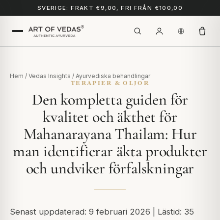
SVERIGE: FRAKT €9,00, FRI FRÅN €100,00
Hem
/
Vedas Insights
/
Ayurvediska behandlingar
TERAPIER & OLJOR
Den kompletta guiden för
kvalitet och äkthet för
Mahanarayana Thailam: Hur
man identifierar äkta produkter
och undviker förfalskningar
Senast uppdaterad: 9 februari 2026 | Lästid: 35