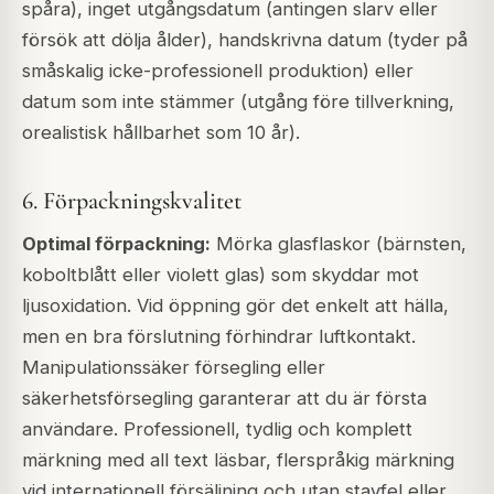
spåra), inget utgångsdatum (antingen slarv eller
försök att dölja ålder), handskrivna datum (tyder på
småskalig icke-professionell produktion) eller
datum som inte stämmer (utgång före tillverkning,
orealistisk hållbarhet som 10 år).
6. Förpackningskvalitet
Optimal förpackning:
Mörka glasflaskor (bärnsten,
koboltblått eller violett glas) som skyddar mot
ljusoxidation. Vid öppning gör det enkelt att hälla,
men en bra förslutning förhindrar luftkontakt.
Manipulationssäker försegling eller
säkerhetsförsegling garanterar att du är första
användare. Professionell, tydlig och komplett
märkning med all text läsbar, flerspråkig märkning
vid internationell försäljning och utan stavfel eller