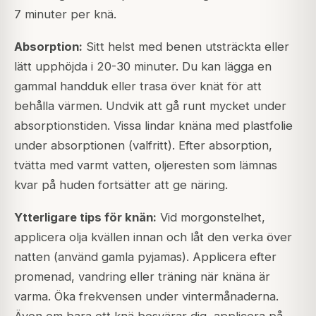
7 minuter per knä.
Absorption:
Sitt helst med benen utsträckta eller
lätt upphöjda i 20-30 minuter. Du kan lägga en
gammal handduk eller trasa över knät för att
behålla värmen. Undvik att gå runt mycket under
absorptionstiden. Vissa lindar knäna med plastfolie
under absorptionen (valfritt). Efter absorption,
tvätta med varmt vatten, oljeresten som lämnas
kvar på huden fortsätter att ge näring.
Ytterligare tips för knän:
Vid morgonstelhet,
applicera olja kvällen innan och låt den verka över
natten (använd gamla pyjamas). Applicera efter
promenad, vandring eller träning när knäna är
varma. Öka frekvensen under vintermånaderna.
Även om bara ett knä besvärar dig, applicera på