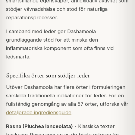
smärtstillande egenskaper, antioxidativ aktivitet som
stödjer vävnadshälsa och stöd för naturliga
reparationsprocesser.
I samband med leder ger Dashamoola
grundläggande stöd för att minska den
inflammatoriska komponent som ofta finns vid
ledsmärta.
Specifika örter som stödjer leder
Utöver Dashamoola har flera örter i formuleringen
särskilda traditionella indikationer för leder. För en
fullständig genomgång av alla 57 örter, utforska vår
detaljerade ingrediensguide
.
Rasna (Pluchea lanceolata)
- Klassiska texter
beskriver Rasna som en av de bästa örterna för