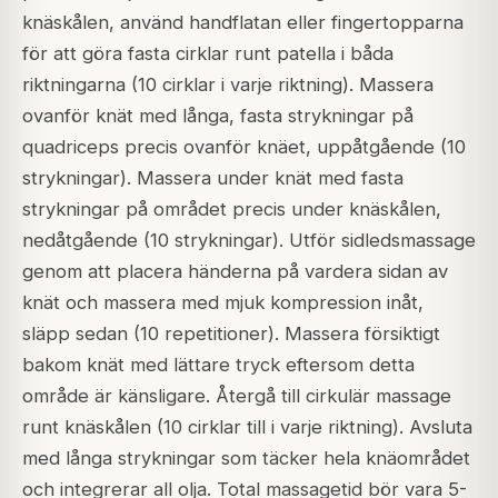
knäskålen, använd handflatan eller fingertopparna
för att göra fasta cirklar runt patella i båda
riktningarna (10 cirklar i varje riktning). Massera
ovanför knät med långa, fasta strykningar på
quadriceps precis ovanför knäet, uppåtgående (10
strykningar). Massera under knät med fasta
strykningar på området precis under knäskålen,
nedåtgående (10 strykningar). Utför sidledsmassage
genom att placera händerna på vardera sidan av
knät och massera med mjuk kompression inåt,
släpp sedan (10 repetitioner). Massera försiktigt
bakom knät med lättare tryck eftersom detta
område är känsligare. Återgå till cirkulär massage
runt knäskålen (10 cirklar till i varje riktning). Avsluta
med långa strykningar som täcker hela knäområdet
och integrerar all olja. Total massagetid bör vara 5-