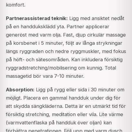
komfort.
Partnerassisterad teknik:
Ligg med ansiktet nedåt
på en handduksklädd yta. Partner applicerar
generöst med varm olja. Fast, djup cirkulär massage
på korsbenet i 5 minuter, följt av långa strykningar
längs ryggraden och nedre ryggmuskler, med fokus
på höft- och sätesområden. Kan inkludera försiktig
ryggradstretching/mobilisering om kunnig. Total
massagetid bör vara 7-10 minuter.
Absorption:
Ligg på rygg eller sida i 30 minuter om
möjligt. Placera en gammal handduk under dig för
att skydda sängkläderna. Detta är en utmärkt tid för
försiktig stretching, meditation eller vila. Lite värme
(varmvattenflaska på handduk över oljan) kan
förbättra penetrationen. Följ upp med varm dusch