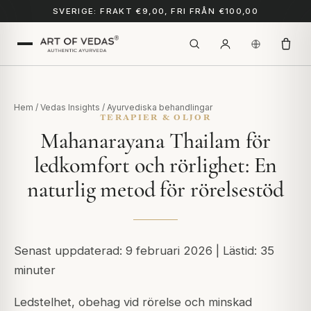
SVERIGE: FRAKT €9,00, FRI FRÅN €100,00
Hem
/
Vedas Insights
/
Ayurvediska behandlingar
TERAPIER & OLJOR
Mahanarayana Thailam för
ledkomfort och rörlighet: En
naturlig metod för rörelsestöd
Senast uppdaterad: 9 februari 2026 | Lästid: 35
minuter
Ledstelhet, obehag vid rörelse och minskad