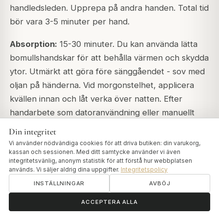
handledsleden. Upprepa på andra handen. Total tid
bör vara 3-5 minuter per hand.
Absorption:
15-30 minuter. Du kan använda lätta
bomullshandskar för att behålla värmen och skydda
ytor. Utmärkt att göra före sänggåendet - sov med
oljan på händerna. Vid morgonstelhet, applicera
kvällen innan och låt verka över natten. Efter
handarbete som datoranvändning eller manuellt
arbete, applicera detta naturliga alternativ för
Din integritet
ledstöd. Daglig applicering hjälper avsevärt mot
Vi använder nödvändiga cookies för att driva butiken: din varukorg,
kassan och sessionen. Med ditt samtycke använder vi även
handstelhet i kallt väder.
integritetsvänlig, anonym statistik för att förstå hur webbplatsen
används. Vi säljer aldrig dina uppgifter.
Integritetspolicy
För fötter och fotleder
INSTÄLLNINGAR
AVBÖJ
ॐ
Behöver du hjälp?
Fot- och fotledskomfort påverkar allt - balans,
ACCEPTERA ALLA
gång, stående. Fötterna utsätts för enorm daglig