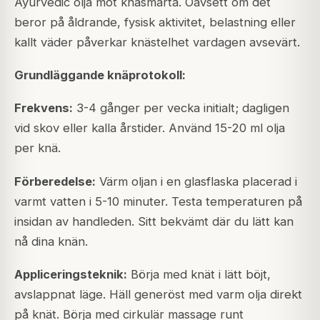
Ayurvedic olja mot knäsmärta. Oavsett om det
beror på åldrande, fysisk aktivitet, belastning eller
kallt väder påverkar knästelhet vardagen avsevärt.
Grundläggande knäprotokoll:
Frekvens:
3-4 gånger per vecka initialt; dagligen
vid skov eller kalla årstider. Använd 15-20 ml olja
per knä.
Förberedelse:
Värm oljan i en glasflaska placerad i
varmt vatten i 5-10 minuter. Testa temperaturen på
insidan av handleden. Sitt bekvämt där du lätt kan
nå dina knän.
Appliceringsteknik:
Börja med knät i lätt böjt,
avslappnat läge. Häll generöst med varm olja direkt
på knät. Börja med cirkulär massage runt