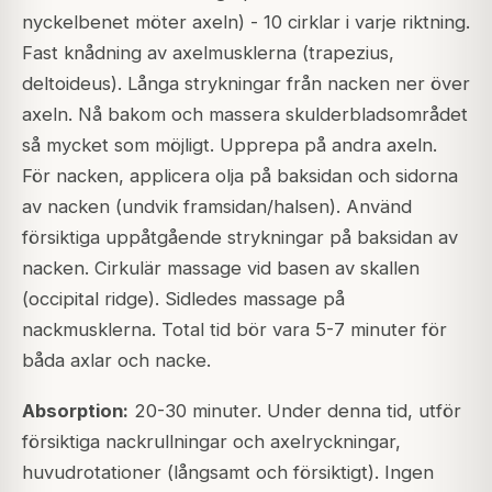
nyckelbenet möter axeln) - 10 cirklar i varje riktning.
Fast knådning av axelmusklerna (trapezius,
deltoideus). Långa strykningar från nacken ner över
axeln. Nå bakom och massera skulderbladsområdet
så mycket som möjligt. Upprepa på andra axeln.
För nacken, applicera olja på baksidan och sidorna
av nacken (undvik framsidan/halsen). Använd
försiktiga uppåtgående strykningar på baksidan av
nacken. Cirkulär massage vid basen av skallen
(occipital ridge). Sidledes massage på
nackmusklerna. Total tid bör vara 5-7 minuter för
båda axlar och nacke.
Absorption:
20-30 minuter. Under denna tid, utför
försiktiga nackrullningar och axelryckningar,
huvudrotationer (långsamt och försiktigt). Ingen