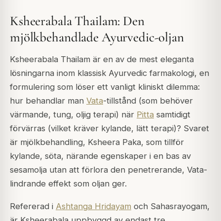
Ksheerabala Thailam: Den
mjölkbehandlade Ayurvedic-oljan
Ksheerabala Thailam är en av de mest eleganta
lösningarna inom klassisk Ayurvedic farmakologi, en
formulering som löser ett vanligt kliniskt dilemma:
hur behandlar man
Vata
-tillstånd (som behöver
värmande, tung, oljig terapi) när
Pitta
samtidigt
förvärras (vilket kräver kylande, lätt terapi)? Svaret
är mjölkbehandling, Ksheera Paka, som tillför
kylande, söta, närande egenskaper i en bas av
sesamolja utan att förlora den penetrerande, Vata-
lindrande effekt som oljan ger.
Refererad i
Ashtanga Hridayam
och
Sahasrayogam
,
är Ksheerabala uppbyggd av endast tre