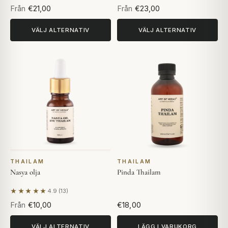
Från
€21,00
Från
€23,00
VÄLJ ALTERNATIV
VÄLJ ALTERNATIV
THAILAM
THAILAM
Nasya olja
Pinda Thailam
★★★★★
4.9 (13)
Baserat på 13 recensioner
Från
€10,00
€18,00
VÄLJ ALTERNATIV
LÄGG I VARUKORG