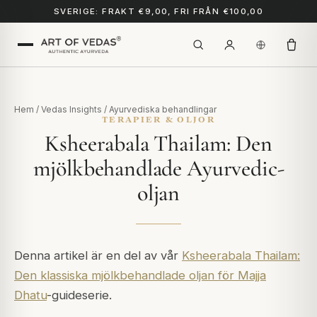
SVERIGE: FRAKT €9,00, FRI FRÅN €100,00
Hem
/
Vedas Insights
/
Ayurvediska behandlingar
TERAPIER & OLJOR
Ksheerabala Thailam: Den
mjölkbehandlade Ayurvedic-
oljan
Denna artikel är en del av vår
Ksheerabala Thailam:
Den klassiska mjölkbehandlade oljan för Majja
Dhatu
-guideserie.