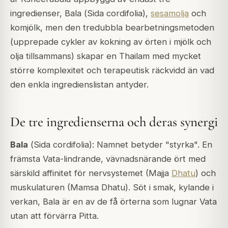
ingredienser, Bala (
Sida cordifolia
),
sesamolja
och
komjölk, men den tredubbla bearbetningsmetoden
(upprepade cykler av kokning av örten i mjölk och
olja tillsammans) skapar en Thailam med mycket
större komplexitet och terapeutisk räckvidd än vad
den enkla ingredienslistan antyder.
De tre ingredienserna och deras synergi
Bala
(
Sida cordifolia
): Namnet betyder "styrka". En
främsta Vata-lindrande, vävnadsnärande ört med
särskild affinitet för nervsystemet (Majja
Dhatu
) och
muskulaturen (Mamsa Dhatu). Söt i smak, kylande i
verkan, Bala är en av de få örterna som lugnar Vata
utan att förvärra Pitta.