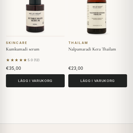
SKINCARE
THAILAM
Kumkumadi serum
Nalpamaradi Kera Thailam
★★★★★
5.0 (12)
Baserat på 12 recensioner
€35,00
€23,00
LÄGG I VARUKORG
LÄGG I VARUKORG