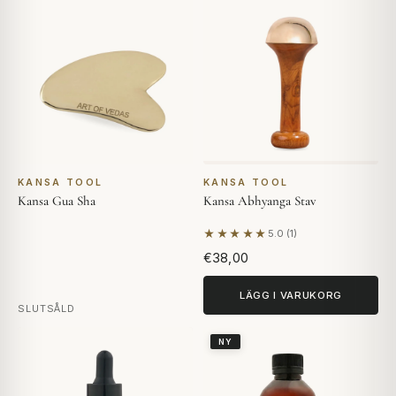
KANSA TOOL
KANSA TOOL
Kansa Gua Sha
Kansa Abhyanga Stav
★★★★★
5.0 (1)
Baserat på 1 recension
€38,00
LÄGG I VARUKORG
SLUTSÅLD
NY