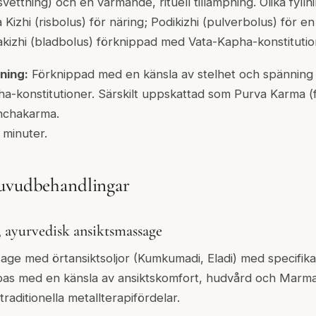
ettning) och en värmande, rituell tillämpning. Olika fyllni
Kizhi (risbolus) för näring; Podikizhi (pulverbolus) för 
akizhi (bladbolus) förknippad med Vata-Kapha-konstitutio
ning:
Förknippad med en känsla av stelhet och spänning 
a-konstitutioner. Särskilt uppskattad som Purva Karma 
nchakarma.
minuter.
huvudbehandlingar
ayurvedisk ansiktsmassage
sage med örtansiktsoljor (Kumkumadi, Eladi) med specifi
ippas med en känsla av ansiktskomfort, hudvård och Marm
 traditionella metallterapifördelar.