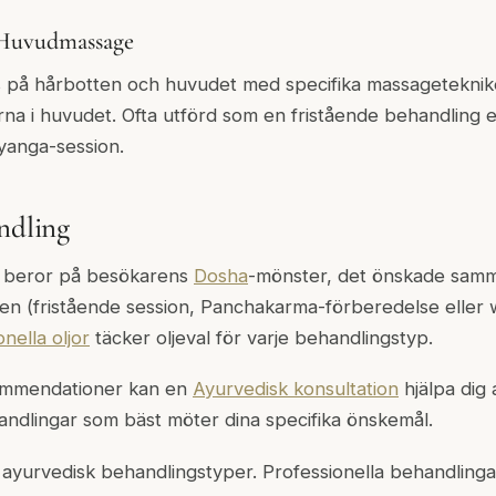
 Huvudmassage
s på hårbotten och huvudet med specifika massageteknike
 i huvudet. Ofta utförd som en fristående behandling e
anga-session.
andling
g beror på besökarens
Dosha
-mönster, det önskade sam
en (fristående session, Panchakarma-förberedelse eller 
nella oljor
täcker oljeval för varje behandlingstyp.
kommendationer kan en
Ayurvedisk konsultation
hjälpa dig 
ndlingar som bäst möter dina specifika önskemål.
ll ayurvedisk behandlingstyper. Professionella behandlinga