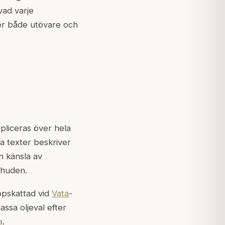
vad varje
per både utövare och
pliceras över hela
a texter beskriver
n känsla av
 huden.
uppskattad vid
Vata
-
assa oljeval efter
a
.