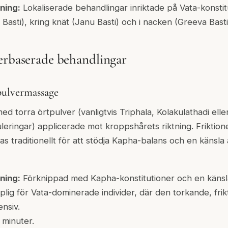
ning:
Lokaliserade behandlingar inriktade på Vata-konstit
 Basti), kring knät (Janu Basti) och i nacken (Greeva Basti
erbaserade behandlingar
ulvermassage
d torra örtpulver (vanligtvis Triphala, Kolakulathadi ell
eringar) applicerade mot kroppshårets riktning. Friktion
 traditionellt för att stödja Kapha-balans och en känsla 
ning:
Förknippad med Kapha-konstitutioner och en känsla
lig för Vata-dominerade individer, där den torkande, frikt
nsiv.
minuter.