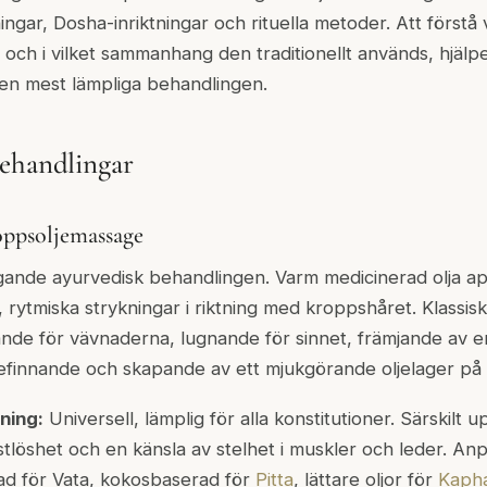
pningar, Dosha-inriktningar och rituella metoder. Att förstå 
 och i vilket sammanhang den traditionellt används, hjäl
den mest lämpliga behandlingen.
behandlingar
ppsoljemassage
ande ayurvedisk behandlingen. Varm medicinerad olja ap
rytmiska strykningar i riktning med kroppshåret. Klassisk
de för vävnaderna, lugnande för sinnet, främjande av e
befinnande och skapande av ett mjukgörande oljelager på
ning:
Universell, lämplig för alla konstitutioner. Särskilt 
stlöshet och en känsla av stelhet i muskler och leder. Anp
d för Vata, kokosbaserad för
Pitta
, lättare oljor för
Kaph