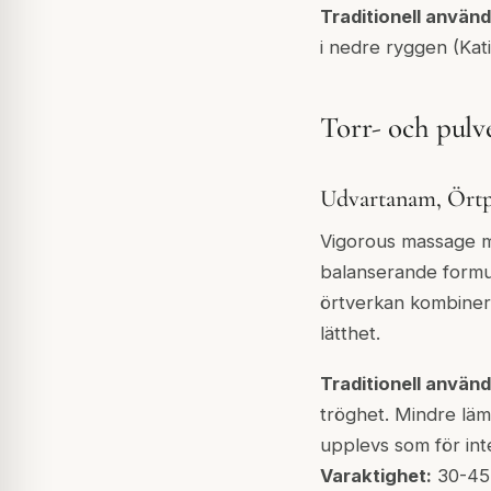
Traditionell använd
i nedre ryggen (Kati
Torr- och pulv
Udvartanam, Örtp
Vigorous massage me
balanserande formul
örtverkan kombineras
lätthet.
Traditionell använd
tröghet. Mindre lämp
upplevs som för inte
Varaktighet:
30-45 