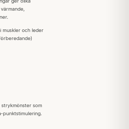
ngar ger olika
en värmande,
ner.
i muskler och leder
(förberedande)
ka strykmönster som
a-punktstimulering.