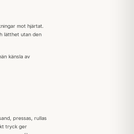
ningar mot hjärtat.
h lätthet utan den
män känsla av
sand, pressas, rullas
t tryck ger