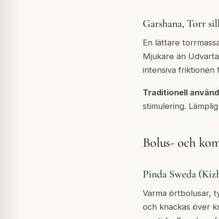
Garshana, Torr si
En lättare torrmassa
Mjukare än Udvartan
intensiva friktionen
Traditionell använd
stimulering. Lämpli
Bolus- och ko
Pinda Sweda (Kizh
Varma örtbolusar, ty
och knackas över k