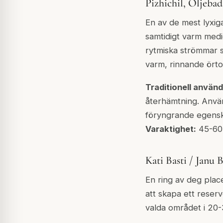
Pizhichil, Oljebad
En av de mest lyxig
samtidigt varm medi
rytmiska strömmar sa
varm, rinnande örto
Traditionell använd
återhämtning. Anvä
föryngrande egens
Varaktighet:
45-60 
Kati Basti / Janu 
En ring av deg plac
att skapa ett reser
valda området i 20-