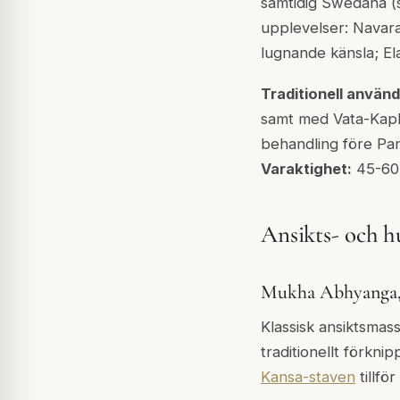
samtidig Swedana (sv
upplevelser: Navara 
lugnande känsla; El
Traditionell använd
samt med Vata-Kaph
behandling före Pa
Varaktighet:
45-60 
Ansikts- och 
Mukha Abhyanga, 
Klassisk ansiktsmas
traditionellt förkn
Kansa-staven
tillför