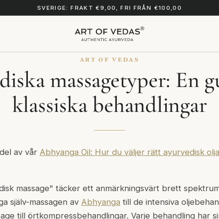
SVERIGE: FRAKT €9,00, FRI FRÅN €100,00
ART OF VEDAS
iska massagetyper: En gu
klassiska behandlingar
 del av vår
Abhyanga Oil: Hur du väljer rätt ayurvedisk olj
isk massage" täcker ett anmärkningsvärt brett spektrum
iga själv-massagen av
Abhyanga
till de intensiva oljebehan
age till örtkompressbehandlingar. Varje behandling har s