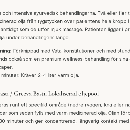
a och intensiva ayurvedisk behandlingarna. Två eller fler
cinerad olja från tygstycken över patientens hela kropp i
mtidigt som de utför mjuk massage. Patienten ligger i pri
lja under behandlingens längd.
ning:
Förknippad med Vata-konstitutioner och med stunde
nds också som en premium wellness-behandling för sina 
kaper.
minuter. Kräver 2-4 liter varm olja.
Basti / Greeva Basti, Lokaliserad oljepool
eras runt ett specifikt område (nedre ryggen, knä eller n
voar som sedan fylls med varm medicinerad olja. Oljan förb
30 minuter och ger koncentrerad, långvarig kontakt med 