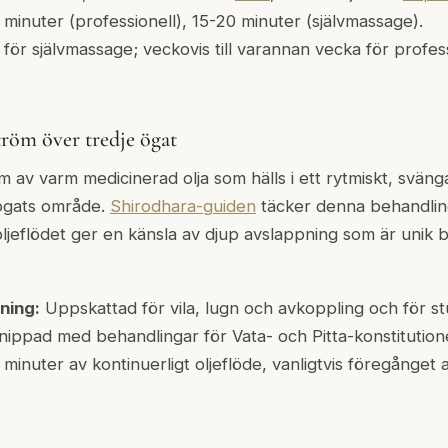
minuter (professionell), 15-20 minuter (självmassage).
för självmassage; veckovis till varannan vecka för profes
tröm över tredje ögat
öm av varm medicinerad olja som hälls i ett rytmiskt, svä
ögats område.
Shirodhara-guiden
täcker denna behandlin
oljeflödet ger en känsla av djup avslappning som är unik b
ning:
Uppskattad för vila, lugn och avkoppling och för s
örknippad med behandlingar för Vata- och Pitta-konstitution
minuter av kontinuerligt oljeflöde, vanligtvis föregånget