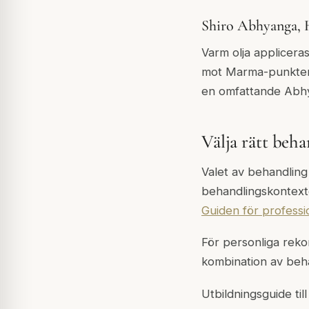
Shiro Abhyanga,
Varm olja applicera
mot Marma-punkterna
en omfattande Abhy
Välja rätt beh
Valet av behandlin
behandlingskontext
Guiden för professio
För personliga re
kombination av beha
Utbildningsguide ti