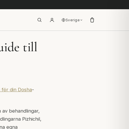
Sverige
ide till
a för din Dosha
-
 av behandlingar,
dlingarna Pizhichil,
ina egna