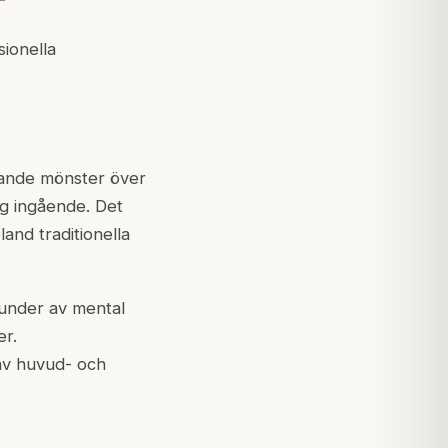
sionella
ngande mönster över
g ingående. Det
land traditionella
tunder av mental
er.
 av huvud- och