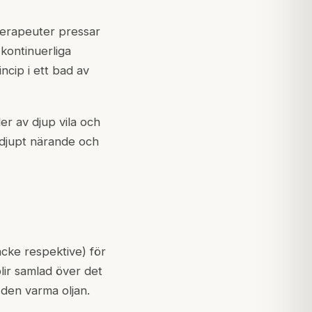
 terapeuter pressar
 kontinuerliga
ncip i ett bad av
r av djup vila och
djupt närande och
acke respektive) för
lir samlad över det
den varma oljan.