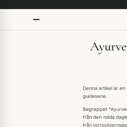
Ayurved
Denna artikel är en
guideserie.
Begreppet "Ayurved
från den milda dagl
från torrpulvermass