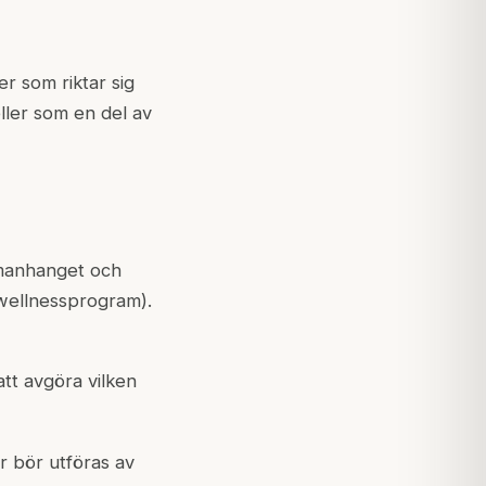
r som riktar sig
ller som en del av
manhanget och
wellnessprogram).
att avgöra vilken
r bör utföras av