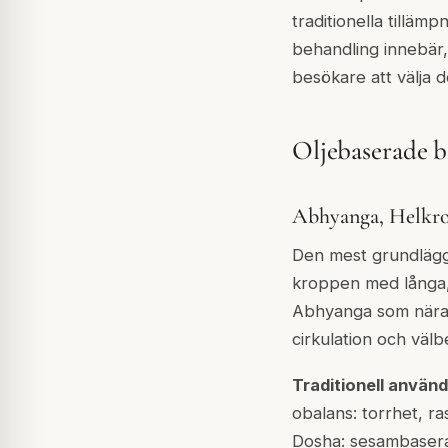
traditionella tilläm
behandling innebär,
besökare att välja 
Oljebaserade 
Abhyanga, Helkro
Den mest grundlägg
kroppen med långa, 
Abhyanga som näran
cirkulation och väl
Traditionell använd
obalans: torrhet, ra
Dosha: sesambasera