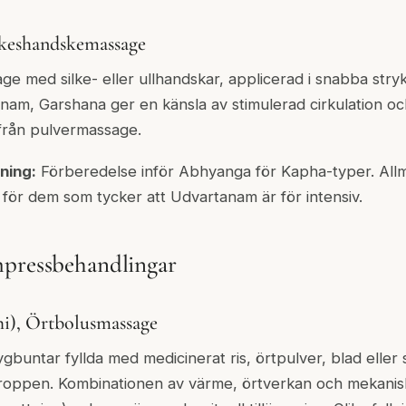
lkeshandskemassage
ge med silke- eller ullhandskar, applicerad i snabba stryk
am, Garshana ger en känsla av stimulerad cirkulation oc
 från pulvermassage.
ning:
Förberedelse inför Abhyanga för Kapha-typer. All
g för dem som tycker att Udvartanam är för intensiv.
mpressbehandlingar
i), Örtbolusmassage
gbuntar fyllda med medicinerat ris, örtpulver, blad eller 
roppen. Kombinationen av värme, örtverkan och mekanisk