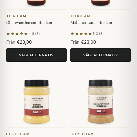
THAILAM
THAILAM
Dhanwantharam Thailam
Mahanarayana Thailam
★★★★★
★★★★★
4.6 (5)
5.0 (5)
Baserat på 5 recensioner
Baserat på 5 recensioner
Från
€23,00
Från
€23,00
VÄLJ ALTERNATIV
VÄLJ ALTERNATIV
GHRITHAM
GHRITHAM