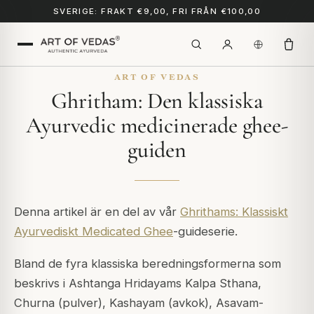
SVERIGE: FRAKT €9,00, FRI FRÅN €100,00
ART OF VEDAS
Ghritham: Den klassiska
Ayurvedic medicinerade ghee-
guiden
Denna artikel är en del av vår
Ghrithams: Klassiskt
Ayurvediskt Medicated Ghee
-guideserie.
Bland de fyra klassiska beredningsformerna som
beskrivs i Ashtanga Hridayams Kalpa Sthana,
Churna (pulver), Kashayam (avkok), Asavam-