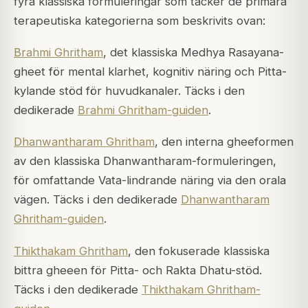
fyra klassiska formuleringar som täcker de primära
terapeutiska kategorierna som beskrivits ovan:
Brahmi Ghritham
, det klassiska Medhya Rasayana-
gheet för mental klarhet, kognitiv näring och Pitta-
kylande stöd för huvudkanaler. Täcks i den
dedikerade
Brahmi Ghritham-guiden
.
Dhanwantharam Ghritham
, den interna gheeformen
av den klassiska Dhanwantharam-formuleringen,
för omfattande Vata-lindrande näring via den orala
vägen. Täcks i den dedikerade
Dhanwantharam
Ghritham-guiden
.
Thikthakam Ghritham
, den fokuserade klassiska
bittra gheeen för Pitta- och Rakta Dhatu-stöd.
Täcks i den dedikerade
Thikthakam Ghritham-