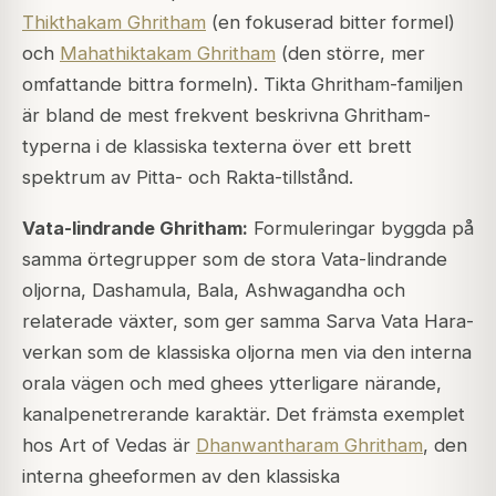
Thikthakam Ghritham
(en fokuserad bitter formel)
och
Mahathiktakam Ghritham
(den större, mer
omfattande bittra formeln). Tikta Ghritham-familjen
är bland de mest frekvent beskrivna Ghritham-
typerna i de klassiska texterna över ett brett
spektrum av Pitta- och Rakta-tillstånd.
Vata-lindrande Ghritham:
Formuleringar byggda på
samma örtegrupper som de stora Vata-lindrande
oljorna, Dashamula, Bala, Ashwagandha och
relaterade växter, som ger samma Sarva Vata Hara-
verkan som de klassiska oljorna men via den interna
orala vägen och med ghees ytterligare närande,
kanalpenetrerande karaktär. Det främsta exemplet
hos Art of Vedas är
Dhanwantharam Ghritham
, den
interna gheeformen av den klassiska