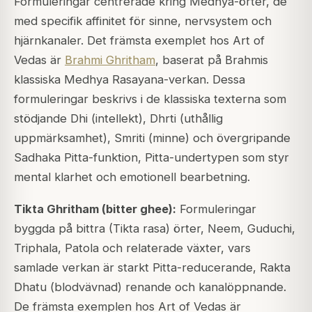
Formuleringar centrerade kring Medhya-örter, de
med specifik affinitet för sinne, nervsystem och
hjärnkanaler. Det främsta exemplet hos Art of
Vedas är
Brahmi Ghritham
, baserat på Brahmis
klassiska Medhya Rasayana-verkan. Dessa
formuleringar beskrivs i de klassiska texterna som
stödjande Dhi (intellekt), Dhrti (uthållig
uppmärksamhet), Smriti (minne) och övergripande
Sadhaka Pitta-funktion, Pitta-undertypen som styr
mental klarhet och emotionell bearbetning.
Tikta Ghritham (bitter ghee):
Formuleringar
byggda på bittra (Tikta rasa) örter, Neem, Guduchi,
Triphala, Patola och relaterade växter, vars
samlade verkan är starkt Pitta-reducerande, Rakta
Dhatu (blodvävnad) renande och kanalöppnande.
De främsta exemplen hos Art of Vedas är