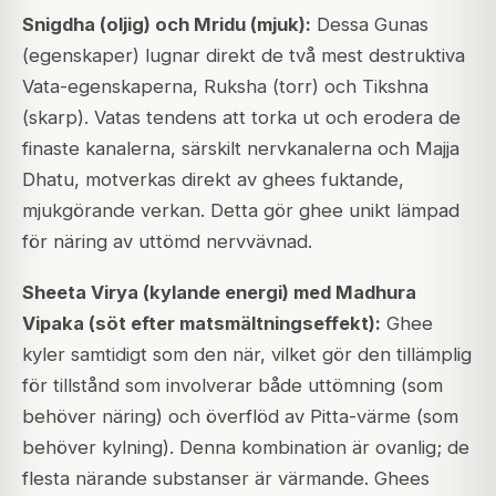
Snigdha (oljig) och Mridu (mjuk):
Dessa Gunas
(egenskaper) lugnar direkt de två mest destruktiva
Vata-egenskaperna, Ruksha (torr) och Tikshna
(skarp). Vatas tendens att torka ut och erodera de
finaste kanalerna, särskilt nervkanalerna och Majja
Dhatu, motverkas direkt av ghees fuktande,
mjukgörande verkan. Detta gör ghee unikt lämpad
för näring av uttömd nervvävnad.
Sheeta Virya (kylande energi) med Madhura
Vipaka (söt efter matsmältningseffekt):
Ghee
kyler samtidigt som den när, vilket gör den tillämplig
för tillstånd som involverar både uttömning (som
behöver näring) och överflöd av Pitta-värme (som
behöver kylning). Denna kombination är ovanlig; de
flesta närande substanser är värmande. Ghees