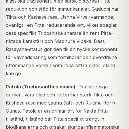
klassiska traditionen, med särskild styrka i Pitta-
reduktion och stöd för immunkanaler. Guduchi har
Tikta och Kashaya rasa, Ushna Virya (värmande,
ovanligt i en Pitta-reducerande ört, vilket speglar
dess specifikt Tridoshiska snarare än rent Pitta-
riktade karaktär) och Madhura Vipaka. Dess
Rasayana-status gör den till en nyckelkomponent
för vävnadsnäring som förhindrar den överdrivna
uttömmande verkan som rena bittra örter ibland
kan ge.
Patola (
Trichosanthes dioica
):
Den spetsiga
gurkan, vars blad och rötter har stark Tikta och
Kashaya rasa med Laghu (lätt) och Ruksha (torr)
Gunas. Patola är en primär ört för Rakta Pitta-
tillstånd, tillstånd där Pitta specifikt trängt in i
blodkanalerna och orsakar skarpa inflammatoriska