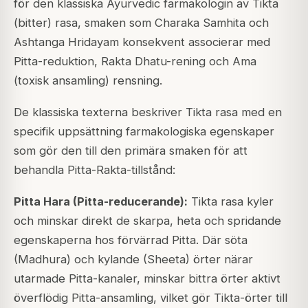
för den klassiska Ayurvedic farmakologin av Tikta
(bitter) rasa, smaken som Charaka Samhita och
Ashtanga Hridayam konsekvent associerar med
Pitta-reduktion, Rakta Dhatu-rening och Ama
(toxisk ansamling) rensning.
De klassiska texterna beskriver Tikta rasa med en
specifik uppsättning farmakologiska egenskaper
som gör den till den primära smaken för att
behandla Pitta-Rakta-tillstånd:
Pitta Hara (Pitta-reducerande):
Tikta rasa kyler
och minskar direkt de skarpa, heta och spridande
egenskaperna hos förvärrad Pitta. Där söta
(Madhura) och kylande (Sheeta) örter närar
utarmade Pitta-kanaler, minskar bittra örter aktivt
överflödig Pitta-ansamling, vilket gör Tikta-örter till