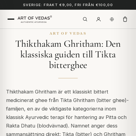
SVERIGE: FRAKT €9,00, FRI FRÅN €100,00
ART OF VEDAS
Thikthakam Ghritham: Den
klassiska guiden till Tikta
bitterghee
Thikthakam Ghritham är ett klassiskt bittert
medicinerat ghee från Tikta Ghritham (bitter ghee)-
familjen, en av de viktigaste kategorierna inom
klassisk Ayurvedic terapi för hantering av Pitta och
Rakta Dhatu (blodvävnad). Namnet anger dess
sammansättning direkt:
Tikta
(bitter) och
Ghritham