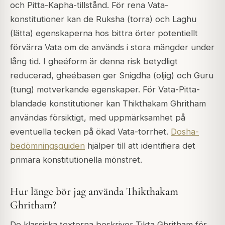
och Pitta-Kapha-tillstånd. För rena Vata-
konstitutioner kan de Ruksha (torra) och Laghu
(lätta) egenskaperna hos bittra örter potentiellt
förvärra Vata om de används i stora mängder under
lång tid. I gheéform är denna risk betydligt
reducerad, gheébasen ger Snigdha (oljig) och Guru
(tung) motverkande egenskaper. För Vata-Pitta-
blandade konstitutioner kan Thikthakam Ghritham
användas försiktigt, med uppmärksamhet på
eventuella tecken på ökad Vata-torrhet.
Dosha-
bedömningsguiden
hjälper till att identifiera det
primära konstitutionella mönstret.
Hur länge bör jag använda Thikthakam
Ghritham?
De klassiska texterna beskriver Tikta Ghritham för