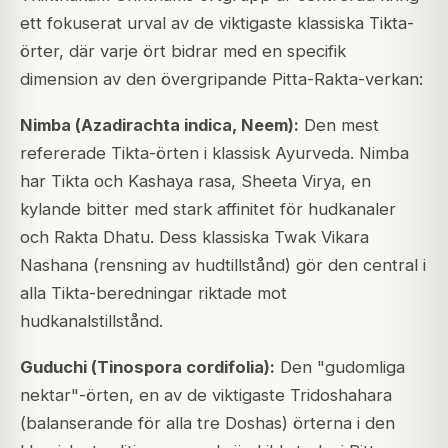
ett fokuserat urval av de viktigaste klassiska Tikta-
örter, där varje ört bidrar med en specifik
dimension av den övergripande Pitta-Rakta-verkan:
Nimba (
Azadirachta indica
, Neem):
Den mest
refererade Tikta-örten i klassisk Ayurveda. Nimba
har Tikta och Kashaya rasa, Sheeta Virya, en
kylande bitter med stark affinitet för hudkanaler
och Rakta Dhatu. Dess klassiska Twak Vikara
Nashana (rensning av hudtillstånd) gör den central i
alla Tikta-beredningar riktade mot
hudkanalstillstånd.
Guduchi (
Tinospora cordifolia
):
Den "gudomliga
nektar"-örten, en av de viktigaste Tridoshahara
(balanserande för alla tre Doshas) örterna i den