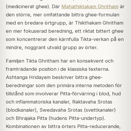
(medicinerat ghee). Där
Mahathiktakam Ghritham
är
den större, mer omfattande bittra ghee-formulan
med en bredare örtgrupp, är Thikthakam Ghritham
en mer fokuserad beredning, ett riktat bittert ghee
som koncentrerar den kärnfulla Tikta-verkan på en
mindre, noggrant utvald grupp av örter.
Familjen Tikta Ghritham har en konsekvent och
framträdande position i de klassiska texterna.
Ashtanga Hridayam beskriver bittra ghee-
beredningar som den primära interna metoden för
tillstånd som involverar Pitta-förvärring i blod, hud
och inflammatoriska kanaler, Raktavaha Srotas
(blodkanaler), Swedavaha Srotas (svettkanaler)
och Bhrajaka Pitta (hudens Pitta-undertyp).
Kombinationen av bittra örters Pitta-reducerande,