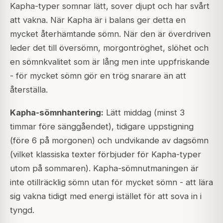
Kapha-typer somnar lätt, sover djupt och har svårt
att vakna. När Kapha är i balans ger detta en
mycket återhämtande sömn. När den är överdriven
leder det till översömn, morgontröghet, slöhet och
en sömnkvalitet som är lång men inte uppfriskande
- för mycket sömn gör en trög snarare än att
återställa.
Kapha-sömnhantering:
Lätt middag (minst 3
timmar före sänggåendet), tidigare uppstigning
(före 6 på morgonen) och undvikande av dagsömn
(vilket klassiska texter förbjuder för Kapha-typer
utom på sommaren). Kapha-sömnutmaningen är
inte otillräcklig sömn utan för mycket sömn - att lära
sig vakna tidigt med energi istället för att sova in i
tyngd.