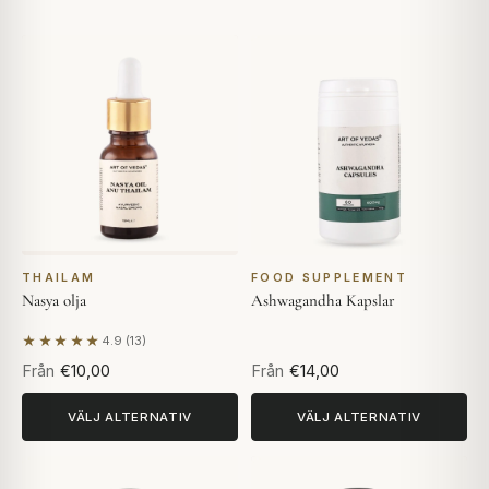
THAILAM
FOOD SUPPLEMENT
Nasya olja
Ashwagandha Kapslar
★★★★★
4.9 (13)
Baserat på 13 recensioner
Från
€10,00
Från
€14,00
VÄLJ ALTERNATIV
VÄLJ ALTERNATIV