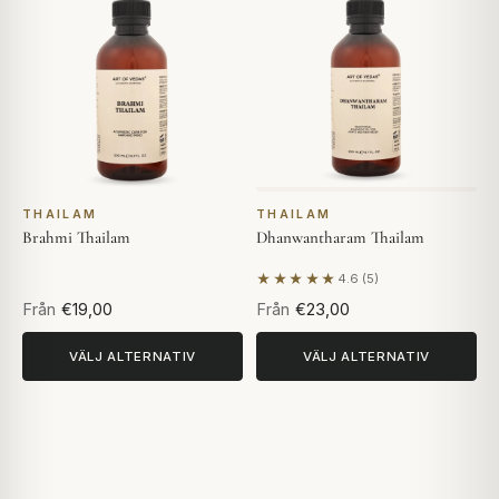
THAILAM
THAILAM
Brahmi Thailam
Dhanwantharam Thailam
★★★★★
4.6 (5)
Baserat på 5 recensioner
Från
€19,00
Från
€23,00
VÄLJ ALTERNATIV
VÄLJ ALTERNATIV