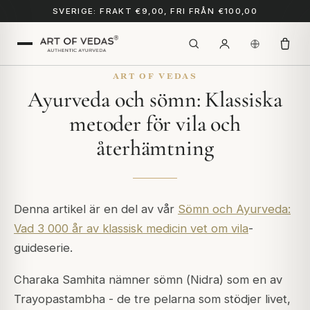
SVERIGE: FRAKT €9,00, FRI FRÅN €100,00
ART OF VEDAS
Ayurveda och sömn: Klassiska
metoder för vila och
återhämtning
Denna artikel är en del av vår
Sömn och Ayurveda:
Vad 3 000 år av klassisk medicin vet om vila
-
guideserie.
Charaka Samhita
nämner sömn (
Nidra
) som en av
Trayopastambha
- de tre pelarna som stödjer livet,