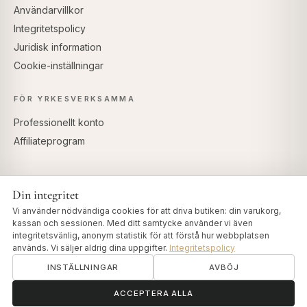
Användarvillkor
Integritetspolicy
Juridisk information
Cookie-inställningar
FÖR YRKESVERKSAMMA
Professionellt konto
Affiliateprogram
Din integritet
SÄKRA BETALNINGAR
Vi använder nödvändiga cookies för att driva butiken: din varukorg,
kassan och sessionen. Med ditt samtycke använder vi även
integritetsvänlig, anonym statistik för att förstå hur webbplatsen
används. Vi säljer aldrig dina uppgifter.
Integritetspolicy
INSTÄLLNINGAR
AVBÖJ
© 2026 Art of Vedas · Authentic Ayurveda d.o.o.
info@artofvedas.com
ॐ
Behöver du hjälp?
ACCEPTERA ALLA