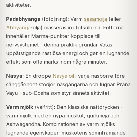
aktiviteter.
Padabhyanga
(fotoljning): Varm
sesamolja
(eller
Abhyanga
-olja) masseras in i fotsulorna. Fötterna
innehåller Marma-punkter kopplade till
nervsystemet - denna praktik grundar Vatas
uppåtstigande rastlösa energi och ger en lugnande
effekt som ofta märks inom några minuter.
Nasya:
En droppe
Nasya oil
i varje näsborre före
sänggåendet stödjer näsgångarna och lugnar Prana
Vayu - sub-Dosha som styr sinnets aktivitet.
Varm mjölk
(valfritt): Den klassiska nattdrycken -
varm mjölk med en nypa muskot, gurkmeja och
Ashwagandha. Kombinationen av varm mjölks
lugnande egenskaper, muskotens sömnfrämjande