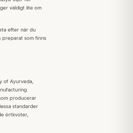
ger väldigt lite om
eta efter när du
a preparat som finns
y of Ayurveda,
nufacturing
e som producerar
dessa standarder
de örtkvoter,