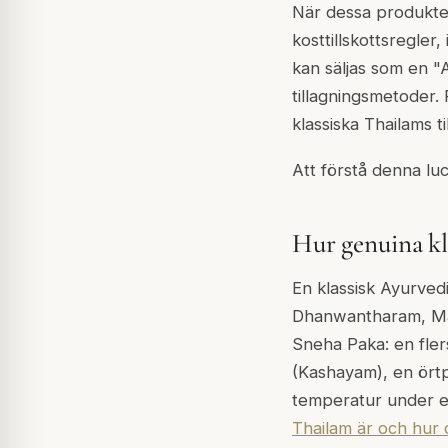
När dessa produkte
kosttillskottsregler
kan säljas som en "A
tillagningsmetoder. 
klassiska Thailams t
Att förstå denna lu
Hur genuina kl
En klassisk Ayurved
Dhanwantharam, Mah
Sneha Paka: en fler
(Kashayam), en örtp
temperatur under en 
Thailam är och hur d