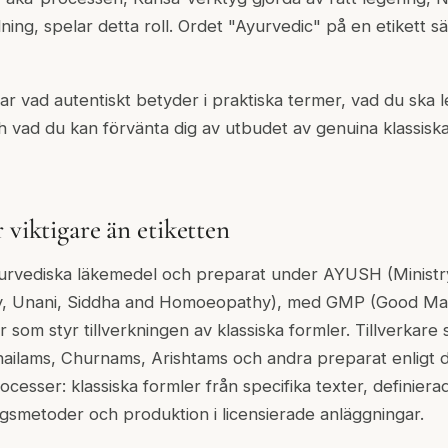
ning, spelar detta roll. Ordet "Ayurvedic" på en etikett sä
r vad autentiskt betyder i praktiska termer, vad du ska l
ch vad du kan förvänta dig av utbudet av genuina klassisk
 viktigare än etiketten
Ayurvediska läkemedel och preparat under AYUSH (Ministr
y, Unani, Siddha and Homoeopathy), med GMP (Good Ma
r som styr tillverkningen av klassiska formler. Tillverkar
hailams, Churnams, Arishtams och andra preparat enligt 
rocesser: klassiska formler från specifika texter, definiera
ningsmetoder och produktion i licensierade anläggningar.