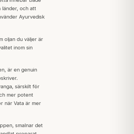
etta innebär både
 länder, och att
nvänder Ayurvedisk
 oljan du väljer är
alitet inom sin
en, är en genuin
skriver.
nga, särskilt för
ch mer potent
er när Vata är mer
roppen, smalnar det
handlat preparat