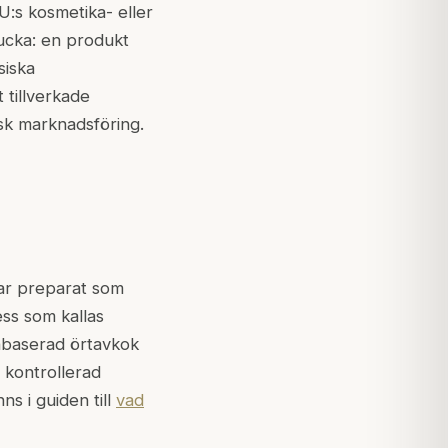
:s kosmetika- eller
lucka: en produkt
siska
 tillverkade
isk marknadsföring.
rar preparat som
ss som kallas
enbaserad örtavkok
 kontrollerad
ns i guiden till
vad