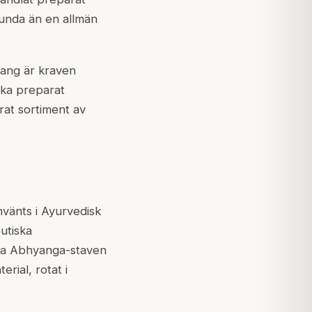
lunda än en allmän
hang är kraven
fika preparat
rat sortiment av
nvänts i Ayurvedisk
utiska
sa Abhyanga-staven
rial, rotat i