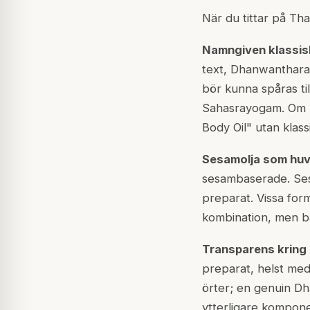
När du tittar på Tha
Namngiven klassis
text, Dhanwanthara
bör kunna spåras ti
Sahasrayogam. Om p
Body Oil" utan klass
Sesamolja som huv
sesambaserade. Ses
preparat. Vissa for
kombination, men ba
Transparens kring 
preparat, helst med
örter; en genuin D
ytterligare kompone