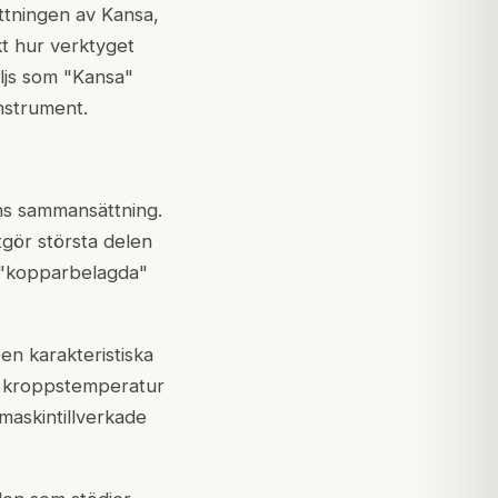
ttningen av Kansa,
kt hur verktyget
ljs som "Kansa"
nstrument.
ns sammansättning.
gör största delen
r "kopparbelagda"
en karakteristiska
ll kroppstemperatur
maskintillverkade