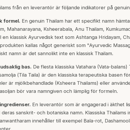
ilams från en leverantör är följande indikatorer på genuin k
k formel.
En genuin Thailam har ett specifikt namn hämtat
m, Mahanarayana, Ksheerabala, Anu Thailam, Kumkumad
ll en klassisk Ayurvedisk text som Ashtanga Hridayam, Ch
rodukten kallas något generiskt som "Ayurvedic Massage
iskt namn är det sannolikt inte en klassisk Thailam.
udsaklig bas.
De flesta klassiska Vatahara (Vata-balans) 
amolja (
Tila Taila
) är den klassiska terapeutiska basen fö
mler är mjölkbehandlade (Ksheera Thailams) eller använde
soljan bör vara namngiven och lämplig för formeln.
ingredienser.
En leverantör som är engagerad i äkthet list
 deras sanskrit- och botaniska namn. Klassiska Thailams i
hanwantharam innehåller till exempel Bala-rot, Dashamoo
nter.