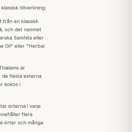
lassisk tillverkning:
 från en klassisk
i, och det namnet
araka Samhita eller
 Oil" eller "Herbal
Thailams är
r de flesta externa
r kokos i
ar örterna i varje
nnehåller flera
la-örter och många