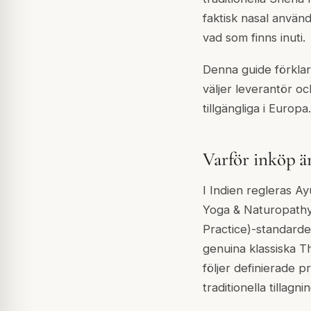
faktisk nasal använd
vad som finns inuti.
Denna guide förklara
väljer leverantör o
tillgängliga i Europa.
Varför inköp är
I Indien regleras 
Yoga & Naturopath
Practice)-standarde
genuina klassiska T
följer definierade p
traditionella tillag