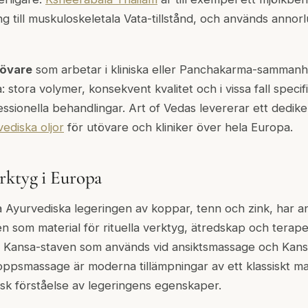
ng till muskuloskeletala Vata-tillstånd, och används annor
tövare
som arbetar i kliniska eller Panchakarma-samman
 stora volymer, konsekvent kvalitet och i vissa fall speci
ssionella behandlingar. Art of Vedas levererar ett dedike
ediska oljor
för utövare och kliniker över hela Europa.
rktyg i Europa
a Ayurvediska legeringen av koppar, tenn och zink, har a
en som material för rituella verktyg, ätredskap och terape
 Kansa-staven som används vid ansiktsmassage och Kan
ppsmassage är moderna tillämpningar av ett klassiskt mate
disk förståelse av legeringens egenskaper.