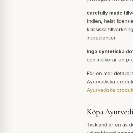
carefully made till
Indien, helst licens
klassiska tillverkni
ingredienser.
Inga syntetiska doft
och indikerar en pr
För en mer detaljera
Ayurvediska produkt
Ayurvediska produk
Köpa Ayurvedis
Tyskland är en av 