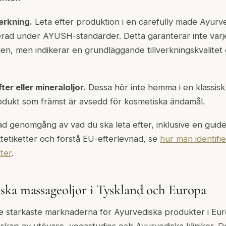
verkning.
Leta efter produktion i en carefully made Ayurve
ierad under AYUSH-standarder. Detta garanterar inte varje
ngen, men indikerar en grundläggande tillverkningskvalitet
er eller mineraloljor.
Dessa hör inte hemma i en klassisk 
odukt som främst är avsedd för kosmetiska ändamål.
d genomgång av vad du ska leta efter, inklusive en guide ti
etiketter och förstå EU-efterlevnad, se
hur man identifi
ter
.
ka massageoljor i Tyskland och Europa
de starkaste marknaderna för Ayurvediska produkter i Eu