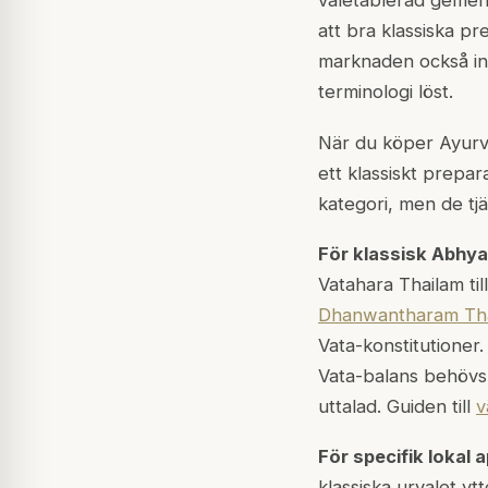
väletablerad gemens
att bra klassiska pr
marknaden också in
terminologi löst.
När du köper Ayurve
ett klassiskt prepar
kategori, men de tjä
För klassisk Abhy
Vatahara Thailam ti
Dhanwantharam Th
Vata-konstitutioner
Vata-balans behövs, 
uttalad. Guiden till
v
För specifik lokal a
klassiska urvalet ytt