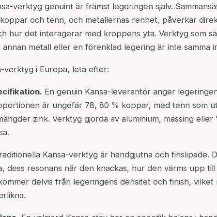
sa-verktyg genuint är främst legeringen själv. Sammansä
 koppar och tenn, och metallernas renhet, påverkar dire
h hur det interagerar med kroppens yta. Verktyg som sä
 annan metall eller en förenklad legering är inte samma i
verktyg i Europa, leta efter:
cifikation.
En genuin Kansa-leverantör anger legeringe
roportionen är ungefär 78, 80 % koppar, med tenn som ut
ängder zink. Verktyg gjorda av aluminium, mässing elle
sa.
aditionella Kansa-verktyg är handgjutna och finslipade. D
a, dess resonans när den knackas, hur den värms upp ti
ommer delvis från legeringens densitet och finish, vilket 
erlikna.