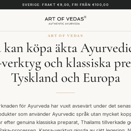
SVERIGE: FRAKT €9,00, FRI FRÅN €100,00
ART OF VEDAS
 kan köpa äkta Ayurvedic
verktyg och klassiska pre
Tyskland och Europa
knaden för Ayurveda har vuxit avsevärt under det senas
odukter som använder Ayurvedic språk utan mycket koppli
tar efter genuina klassiska preparat, Thailams tillverkade
 Paka-processen, Kansa-verktyg gjorda av rätt legering, N