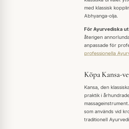
med klassisk koppli
Abhyanga-olja.
För Ayurvediska u
återigen annorlunda:
anpassade för profe
professionella Ayurv
Köpa Kansa-ve
Kansa, den klassisk
praktik i århundrad
massageinstrument.
som används vid kro
traditionell Ayurve