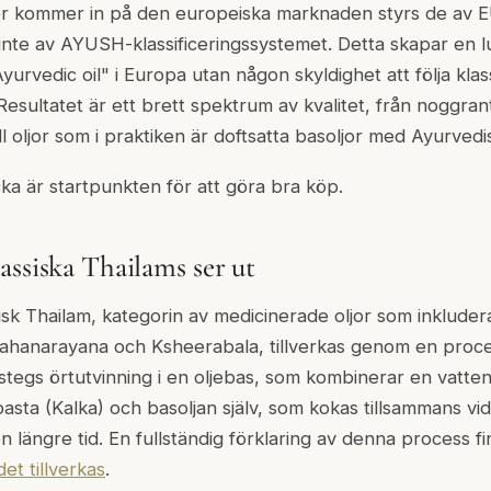
r kommer in på den europeiska marknaden styrs de av EU
, inte av AYUSH-klassificeringssystemet. Detta skapar en 
yurvedic oil" i Europa utan någon skyldighet att följa klas
Resultatet är ett brett spektrum av kvalitet, från noggrant
ill oljor som i praktiken är doftsatta basoljor med Ayurved
cka är startpunkten för att göra bra köp.
assiska Thailams ser ut
isk Thailam, kategorin av medicinerade oljor som inklude
anarayana och Ksheerabala, tillverkas genom en proce
stegs örtutvinning i en oljebas, som kombinerar en vatt
asta (Kalka) och basoljan själv, som kokas tillsammans vid
längre tid. En fullständig förklaring av denna process fin
et tillverkas
.