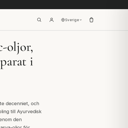
Sverige
-oljor,
parat i
te decenniet, och
ng till Ayurvedisk
 genom den
asya-oljor för