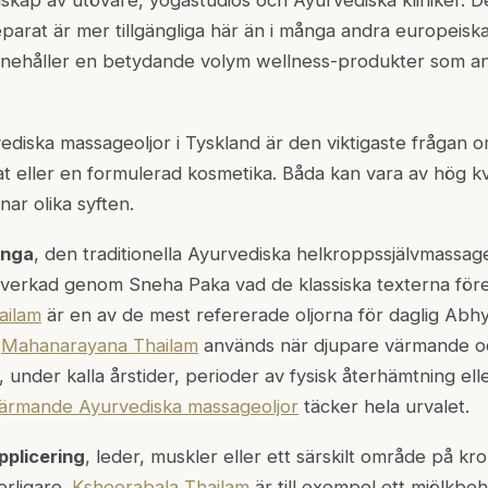
kap av utövare, yogastudios och Ayurvediska kliniker. D
eparat är mer tillgängliga här än i många andra europeiska
nehåller en betydande volym wellness-produkter som a
diska massageoljor i Tyskland är den viktigaste frågan om
at eller en formulerad kosmetika. Båda kan vara av hög kv
nar olika syften.
anga
, den traditionella Ayurvediska helkroppssjälvmassag
llverkad genom Sneha Paka vad de klassiska texterna före
ailam
är en av de mest refererade oljorna för daglig Abhya
.
Mahanarayana Thailam
används när djupare värmande o
under kalla årstider, perioder av fysisk återhämtning ell
ärmande Ayurvediska massageoljor
täcker hela urvalet.
pplicering
, leder, muskler eller ett särskilt område på k
erligare.
Ksheerabala Thailam
är till exempel ett mjölkbe