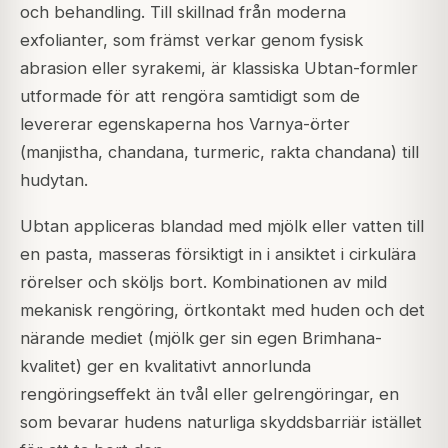
och behandling. Till skillnad från moderna
exfolianter, som främst verkar genom fysisk
abrasion eller syrakemi, är klassiska Ubtan-formler
utformade för att rengöra samtidigt som de
levererar egenskaperna hos
Varnya
-örter
(
manjistha
,
chandana
,
turmeric
,
rakta chandana
) till
hudytan.
Ubtan appliceras blandad med mjölk eller vatten till
en pasta, masseras försiktigt in i ansiktet i cirkulära
rörelser och sköljs bort. Kombinationen av mild
mekanisk rengöring, örtkontakt med huden och det
närande mediet (mjölk ger sin egen
Brimhana
-
kvalitet) ger en kvalitativt annorlunda
rengöringseffekt än tvål eller gelrengöringar, en
som bevarar hudens naturliga skyddsbarriär istället