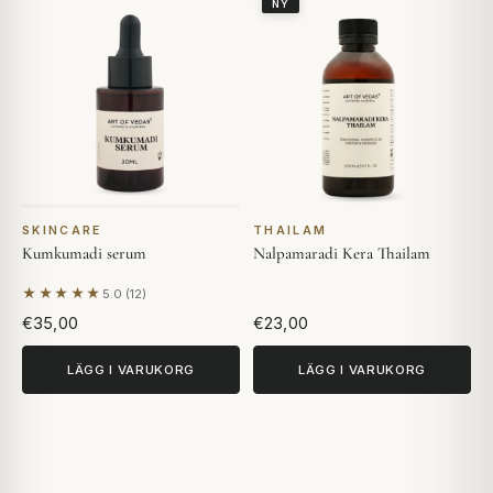
NY
SKINCARE
THAILAM
Kumkumadi serum
Nalpamaradi Kera Thailam
★★★★★
5.0 (12)
Baserat på 12 recensioner
€35,00
€23,00
LÄGG I VARUKORG
LÄGG I VARUKORG