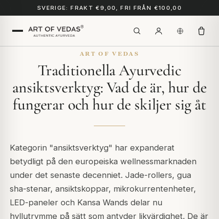
SVERIGE: FRAKT €9,00, FRI FRÅN €100,00
ART OF VEDAS
Traditionella Ayurvedic
ansiktsverktyg: Vad de är, hur de
fungerar och hur de skiljer sig åt
Kategorin "ansiktsverktyg" har expanderat
betydligt på den europeiska wellnessmarknaden
under det senaste decenniet. Jade-rollers, gua
sha-stenar, ansiktskoppar, mikrokurrentenheter,
LED-paneler och Kansa Wands delar nu
hyllutrymme på sätt som antyder likvärdighet. De är