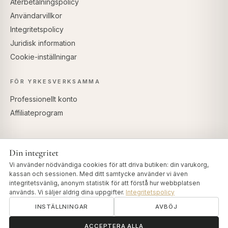
Återbetalningspolicy
Användarvillkor
Integritetspolicy
Juridisk information
Cookie-inställningar
FÖR YRKESVERKSAMMA
Professionellt konto
Affiliateprogram
Din integritet
SÄKRA BETALNINGAR
Vi använder nödvändiga cookies för att driva butiken: din varukorg,
kassan och sessionen. Med ditt samtycke använder vi även
integritetsvänlig, anonym statistik för att förstå hur webbplatsen
används. Vi säljer aldrig dina uppgifter.
Integritetspolicy
INSTÄLLNINGAR
AVBÖJ
© 2026 Art of Vedas · Authentic Ayurveda d.o.o.
info@artofvedas.com
ॐ
Behöver du hjälp?
ACCEPTERA ALLA