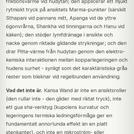
friktionsvärme vid hudytan; den applicerar ett mjukt
rytmiskt tryck på ansiktets
Marma
-punkter (särskilt
Sthapani
vid pannans mitt,
Apanga
vid de yttre
ögonvrårna,
Shankha
vid tinningarna och
Hanu
vid
käken); den stödjer lymfdränage i ansikte och
nacke genom riktade glidande strykningar; och den
drar Pitta-värme från hudytan genom den elektro-
kemiska interaktionen mellan kopparlegeringen och
hudens surhet - synligt som det karaktäristiska gråa
rester som bleknar vid regelbunden användning.
Vad det inte är.
Kansa Wand är inte en ansiktsroller
(den rullar inte - den glider med riktat tryck), inte
ett gua sha-verktyg (kupolens kurvatur och
legeringens termiska ledningsförmåga ger en
fundamentalt annorlunda effekt än en platt
stenkanter), och inte en mikroström- eller