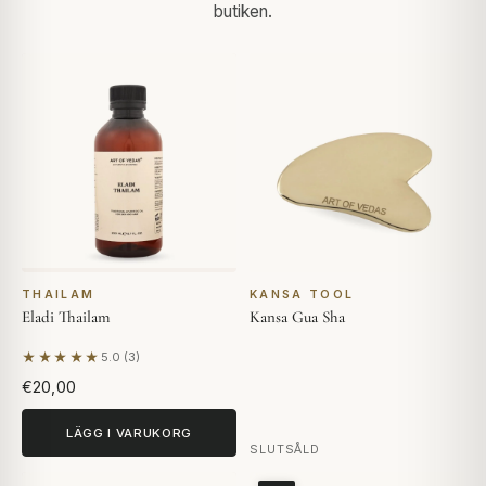
butiken.
THAILAM
KANSA TOOL
Eladi Thailam
Kansa Gua Sha
★★★★★
5.0 (3)
Baserat på 3 recensioner
€20,00
LÄGG I VARUKORG
SLUTSÅLD