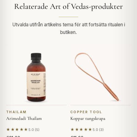
Relaterade Art of Vedas-produkter
Utvalda utifrån artikelns tema för att fortsätta ritualen i
butiken.
THAILAM
COPPER TOOL
Arimedadi Thailam
Koppar tungskrapa
★★★★★
★★★★★
5.0 (5)
5.0 (3)
Baserat på 5 recensioner
Baserat på 3 recensioner