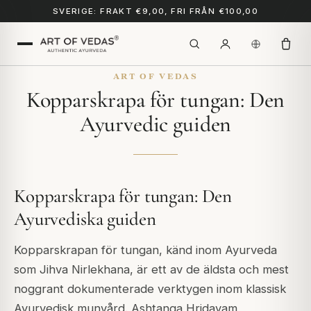
SVERIGE: FRAKT €9,00, FRI FRÅN €100,00
ART OF VEDAS
Kopparskrapa för tungan: Den
Ayurvedic guiden
Kopparskrapa för tungan: Den
Ayurvediska guiden
Kopparskrapan för tungan, känd inom Ayurveda
som Jihva Nirlekhana, är ett av de äldsta och mest
noggrant dokumenterade verktygen inom klassisk
Ayurvedisk munvård. Ashtanga Hridayam