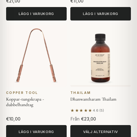
€21,00
€11,00
LÄGG I VARUKORG
LÄGG I VARUKORG
COPPER TOOL
THAILAM
Koppar-tungskrapa -
Dhanwantharam Thailam
dubbelhandtag
★★★★★
4.6 (5)
Baserat på 5 recensioner
€10,00
Från
€23,00
LÄGG I VARUKORG
VÄLJ ALTERNATIV