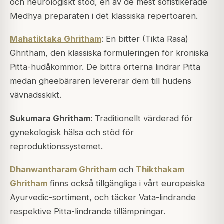
och neurologiskt stöd, en av de mest sofistikerade
Medhya preparaten i det klassiska repertoaren.
Mahatiktaka Ghritham
: En bitter (Tikta Rasa)
Ghritham, den klassiska formuleringen för kroniska
Pitta
-hudåkommor. De bittra örterna lindrar
Pitta
medan gheebäraren levererar dem till hudens
vävnadsskikt.
Sukumara Ghritham
: Traditionellt värderad för
gynekologisk hälsa och stöd för
reproduktionssystemet.
Dhanwantharam Ghritham
och
Thikthakam
Ghritham
finns också tillgängliga i vårt europeiska
Ayurvedic-sortiment, och täcker Vata-lindrande
respektive
Pitta
-lindrande tillämpningar.