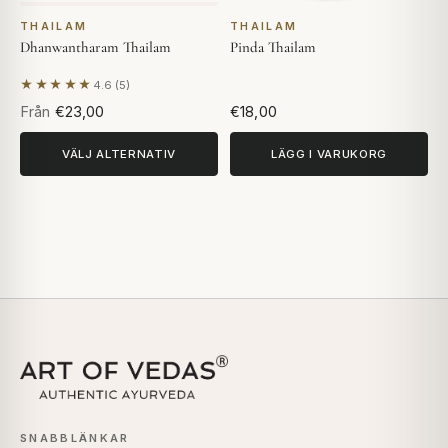
THAILAM
THAILAM
Dhanwantharam Thailam
Pinda Thailam
★★★★★
4.6 (5)
Baserat på 5 recensioner
Från
€23,00
€18,00
VÄLJ ALTERNATIV
LÄGG I VARUKORG
SNABBLÄNKAR