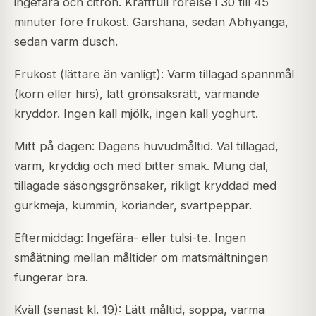
ingefära och citron. Kraftfull rörelse i 30 till 45
minuter före frukost. Garshana, sedan Abhyanga,
sedan varm dusch.
Frukost (lättare än vanligt): Varm tillagad spannmål
(korn eller hirs), lätt grönsaksrätt, värmande
kryddor. Ingen kall mjölk, ingen kall yoghurt.
Mitt på dagen: Dagens huvudmåltid. Väl tillagad,
varm, kryddig och med bitter smak. Mung dal,
tillagade säsongsgrönsaker, rikligt kryddad med
gurkmeja, kummin, koriander, svartpeppar.
Eftermiddag: Ingefära- eller tulsi-te. Ingen
småätning mellan måltider om matsmältningen
fungerar bra.
Kväll (senast kl. 19): Lätt måltid, soppa, varma