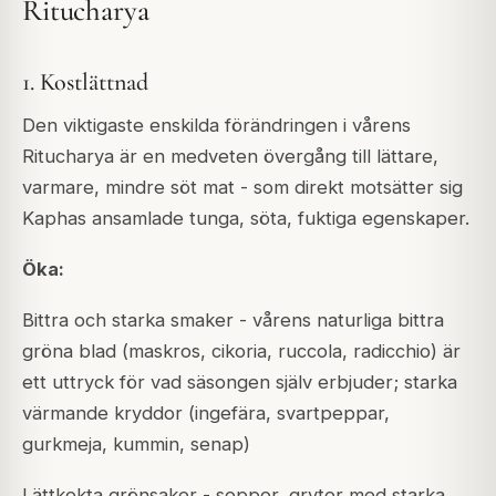
Ritucharya
1. Kostlättnad
Den viktigaste enskilda förändringen i vårens
Ritucharya är en medveten övergång till lättare,
varmare, mindre söt mat - som direkt motsätter sig
Kaphas ansamlade tunga, söta, fuktiga egenskaper.
Öka:
Bittra och starka smaker - vårens naturliga bittra
gröna blad (maskros, cikoria, ruccola, radicchio) är
ett uttryck för vad säsongen själv erbjuder; starka
värmande kryddor (ingefära, svartpeppar,
gurkmeja, kummin, senap)
Lättkokta grönsaker - soppor, grytor med starka