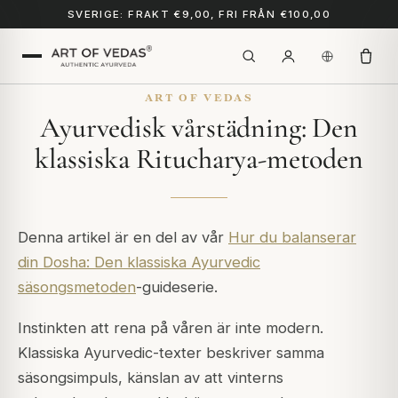
SVERIGE: FRAKT €9,00, FRI FRÅN €100,00
ART OF VEDAS
Ayurvedisk vårstädning: Den
klassiska Ritucharya-metoden
Denna artikel är en del av vår
Hur du balanserar
din Dosha: Den klassiska Ayurvedic
säsongsmetoden
-guideserie.
Instinkten att rena på våren är inte modern.
Klassiska Ayurvedic-texter beskriver samma
säsongsimpuls, känslan av att vinterns