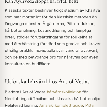
Kan Ayurveda stoppa håravfall helt?
Klassiska texter beskriver tidigt stadium av Khalitya
som mer mottagligt för den klassiska metoden än
långvariga mönster. Åtgärderna, Pitta-reduktion,
hårbottenoljning, kostmodifiering och lämpliga
örter, stödjer förutsättningarna för follikelhälsa,
med återhämtning förstådd som gradvis och kräver
uthållig praktik. Individuella svar varierar avsevärt,
och de med betydande oro för håravfall bör även
konsultera en hudläkare.
Utforska hårvård hos Art of Vedas
Bläddra i Art of Vedas
hårvårdskollektion
för
Neelibhringadi Thailam och klassiska hårbottenoljor.
Relaterad läsning:
Amalaki komplett guide
,
Pitta