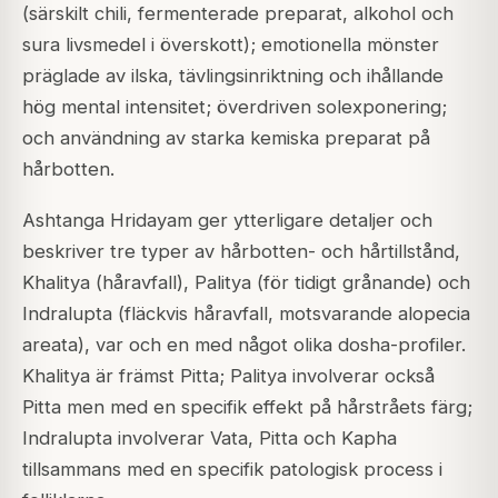
(särskilt chili, fermenterade preparat, alkohol och
sura livsmedel i överskott); emotionella mönster
präglade av ilska, tävlingsinriktning och ihållande
hög mental intensitet; överdriven solexponering;
och användning av starka kemiska preparat på
hårbotten.
Ashtanga Hridayam ger ytterligare detaljer och
beskriver tre typer av hårbotten- och hårtillstånd,
Khalitya (håravfall), Palitya (för tidigt grånande) och
Indralupta (fläckvis håravfall, motsvarande alopecia
areata), var och en med något olika dosha-profiler.
Khalitya är främst Pitta; Palitya involverar också
Pitta men med en specifik effekt på hårstråets färg;
Indralupta involverar Vata, Pitta och Kapha
tillsammans med en specifik patologisk process i