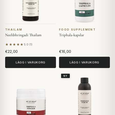
THAILAM
FOOD SUPPLEMENT
Neelibhringadi Thailam
Triphala-kapslar
★★★★★
5.0 (1)
Baserat på 1 recension
€22,00
€16,00
LÄGG I VARUKORG
LÄGG I VARUKORG
NY