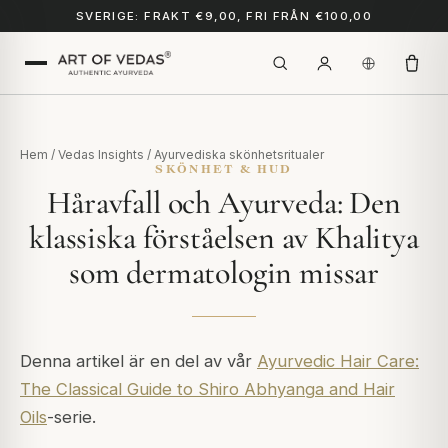
SVERIGE: FRAKT €9,00, FRI FRÅN €100,00
Hem
/
Vedas Insights
/
Ayurvediska skönhetsritualer
SKÖNHET & HUD
Håravfall och Ayurveda: Den
klassiska förståelsen av Khalitya
som dermatologin missar
Denna artikel är en del av vår
Ayurvedic Hair Care:
The Classical Guide to Shiro Abhyanga and Hair
Oils
-serie.