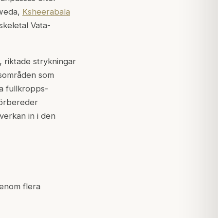
Sweda,
Ksheerabala
skeletal Vata-
 riktade strykningar
adsområden som
a fullkropps-
förbereder
erkan in i den
genom flera