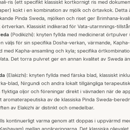
ali
-ris (ett specifikt klassiskt kortkornigt ris med dokum
per) kokt i en kombination av mjölk och örtavkok. Detta
kande Pinda Sweda, mjölken och riset ger Brimhana-kval
 örtverkan. Klassiskt indikerad för Vata-utarmnings-tillstå
weda
(
Podikizhi
): knyten fyllda med medicinerat örtpulver 
n väljs för sin specifika Dosha-verkan, värmande, Kaph
ånd med Kapha-ansamling och kyla; specifika örtkombinatio
ata. Det torra pulvret ger en annan kvalitet av Sweda än
da
(
Elakizhi
): knyten fyllda med färska blad, klassiskt in
rka
-blad,
Nirgundi
och andra lokalt tillgängliga terapeutis
a flyktiga oljor och föreningar direkt i vävnaden när de a
t aromaterapeutiska av de klassiska Pinda Sweda-beredn
ften av Elakizhi är distinkt och omedelbar.
ls kontinuerligt varma genom att doppas i uppvärmd medi
Kashayam
) mellan appliceringarna. Det klassiska oljevale