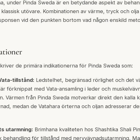
a, under Pinda Sweda är en betydande aspekt av behan
ig klassisk utövare. Kombinationen av värme, tryck och olj
esponsen vid den punkten bortom vad någon enskild me
ationer
skriver de primära indikationerna för Pinda Sweda som:
ata-tillstånd:
Ledstelhet, begränsad rörlighet och det v
är förknippat med Vata-ansamling i leder och muskelväv
nen. Värmen från Pinda Sweda motverkar direkt den kalla kv
vnad, medan de Vatahara örterna och oljan adresserar d
s utarmning:
Brimhana kvaliteten hos Shashtika Shali P
sisk behandling för tillstånd med nervvävnadsutarmning,
Ma