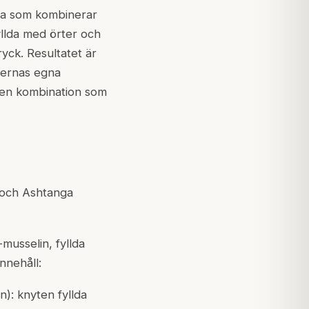
na som kombinerar
fyllda med örter och
yck. Resultatet är
rternas egna
 en kombination som
och
Ashtanga
musselin, fyllda
nnehåll:
en): knyten fyllda