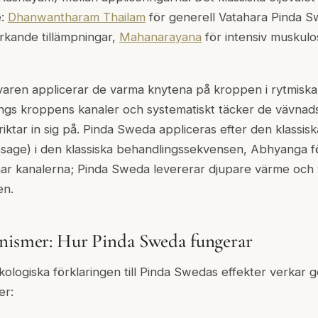
e:
Dhanwantharam Thailam
för generell Vatahara Pinda 
rkande tillämpningar,
Mahanarayana
för intensiv muskulo
aren applicerar de varma knytena på kroppen i rytmiska,
 längs kroppens kanaler och systematiskt täcker de vävn
iktar in sig på. Pinda Sweda appliceras efter den klassisk
ssage) i den klassiska behandlingssekvensen, Abhyanga 
r kanalerna; Pinda Sweda levererar djupare värme och v
en.
nismer: Hur Pinda Sweda fungerar
kologiska förklaringen till Pinda Swedas effekter verkar 
er: