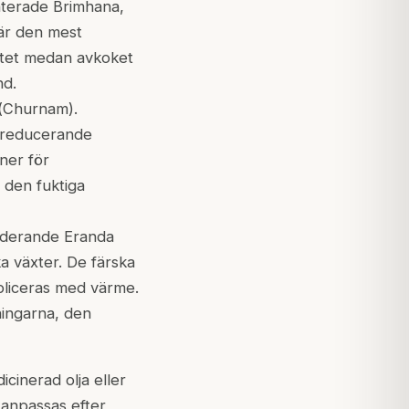
enterade
Brimhana
,
 är den mest
itet medan avkoket
nd.
(
Churnam
).
a-reducerande
ner för
 den fuktiga
kluderande
Eranda
ka växter. De färska
ppliceras med värme.
ingarna, den
cinerad olja eller
t anpassas efter