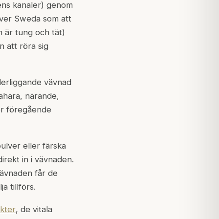
ns kanaler) genom
river Sweda som att
 är tung och tät)
n att röra sig
derliggande vävnad
tahara, närande,
er föregående
ulver eller färska
irekt in i vävnaden.
vävnaden får de
 tillförs.
kter
, de vitala