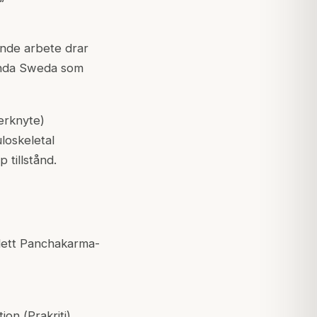
ande arbete drar
Pinda Sweda som
erknyte)
loskeletal
 tillstånd.
plett Panchakarma-
ion (
Prakriti
),