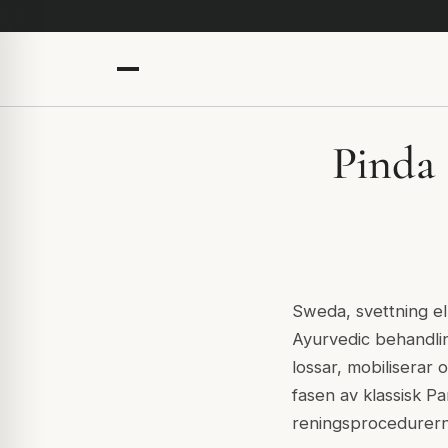
Pinda 
Sweda
, svettning e
Ayurvedic behandli
lossar, mobiliserar
fasen av klassisk 
reningsprocedurern