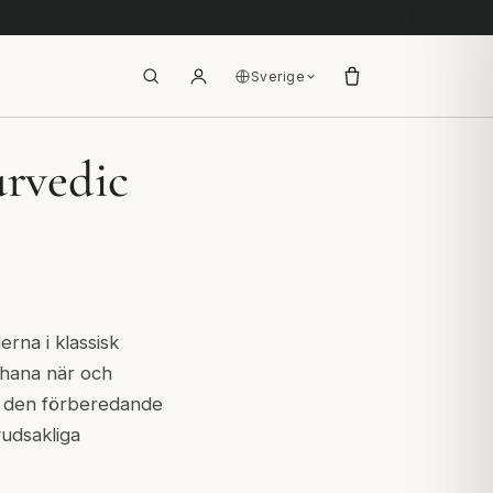
Sverige
urvedic
erna i klassisk
ehana när och
, den förberedande
udsakliga