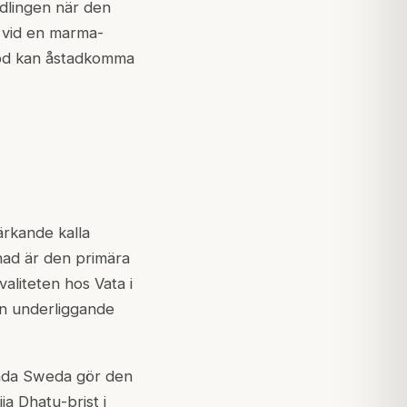
dlingen när den
a vid en marma-
tod kan åstadkomma
ärkande kalla
nad är den primära
aliteten hos Vata i
en underliggande
inda Sweda gör den
jja Dhatu
-brist i