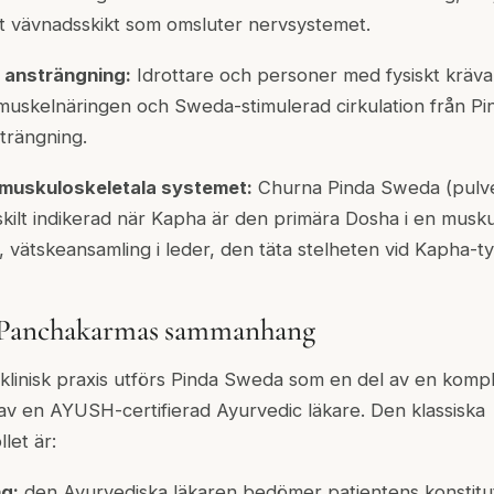
et vävnadsskikt som omsluter nervsystemet.
 ansträngning:
Idrottare och personer med fysiskt kräv
 muskelnäringen och Sweda-stimulerad cirkulation från 
strängning.
 muskuloskeletala systemet:
Churna Pinda Sweda (pulv
kilt indikerad när Kapha är den primära Dosha i en musku
 vätskeansamling i leder, den täta stelheten vid Kapha-typ
 Panchakarmas sammanhang
c klinisk praxis utförs Pinda Sweda som en del av en kom
av en AYUSH-certifierad Ayurvedic läkare. Den klassiska
let är:
g:
den Ayurvediska läkaren bedömer patientens konstitut