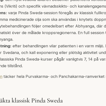
s (
Vikriti
) och specifik vävnadsskikts- och kanalengagem
ns:
varje Pinda Sweda-session föregås av klassisk fullk
amma medicinerade olja som ska användas i knytets dopp
tebehandlingen följer omedelbart efter Abhyanga, där 
atiskt över de målade kroppsregionerna. En full session t
hyanga.
tning:
efter behandlingen vilar patienten i en varm miljö. 
 Svedana, och kall exponering eller plötslig aktivitet undv
lassiska Pinda Sweda-kurser pågår vanligtvis 7, 14 på var
de tillstånd.
en
täcker hela Purvakarma- och Panchakarma-ramverket i
 äkta klassisk Pinda Sweda