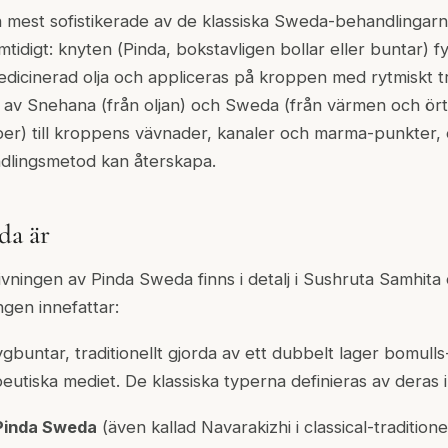
 mest sofistikerade av de klassiska Sweda-behandlingar
tidigt: knyten (
Pinda
, bokstavligen bollar eller buntar) 
edicinerad olja och appliceras på kroppen med rytmiskt tr
sel av Snehana (från oljan) och Sweda (från värmen och ö
r) till kroppens vävnader, kanaler och marma-punkter,
ndlingsmetod kan återskapa.
da är
vningen av Pinda Sweda finns i detalj i
Sushruta Samhita
ngen innefattar:
gbuntar, traditionellt gjorda av ett dubbelt lager bomulls-
eutiska mediet. De klassiska typerna definieras av deras i
 Pinda Sweda
(även kallad
Navarakizhi
i classical-tradition