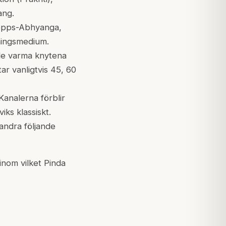
ang.
ropps-Abhyanga,
ningsmedium.
de varma knytena
ar vanligtvis 45, 60
Kanalerna förblir
iks klassiskt.
andra följande
nom vilket Pinda