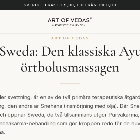
SVERIGE: FRAKT €9,00, FRI FRÅN €100,00
ART OF VEDAS
Sweda: Den klassiska Ay
örtbolusmassagen
ller svettning, är en av de två primära terapeutiska åtgärd
ng, den andra är
Snehana
(insmörjning med olja). Där Sn
 och öppnar Sweda, de två tillsammans utgör
Purvakarma
Panchakarma-behandling som gör kroppen redo för de huv
a.