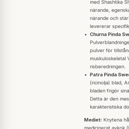
med
Shashtika Sh
närande, egenska
närande och stär
levererar specifik
Churna Pinda S
Pulverblandninge
pulver för tillst
muskuloskeletal V
risberedningen.
Patra Pinda Swe
(ricinolja) blad,
A
bladen frigör sin
Detta är den mes
karakteristiska do
Mediet:
Knytena hål
medicinerat avkok (