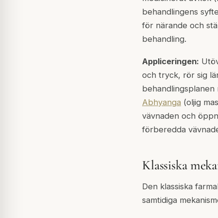
behandlingens syft
för närande och stä
behandling.
Appliceringen:
Utöv
och tryck, rör sig
behandlingsplanen r
Abhyanga
(oljig ma
vävnaden och öppna
förberedda vävnad
Klassiska meka
Den klassiska farma
samtidiga mekanism