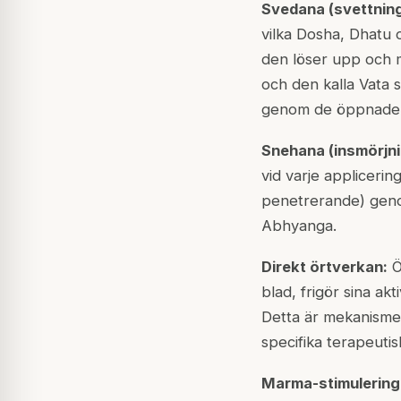
Svedana (svettning
vilka Dosha, Dhatu 
den löser upp och m
och den kalla Vata s
genom de öppnade k
Snehana (insmörjni
vid varje applicerin
penetrerande) geno
Abhyanga.
Direkt örtverkan:
Ö
blad, frigör sina a
Detta är mekanismen
specifika terapeutis
Marma-stimulering