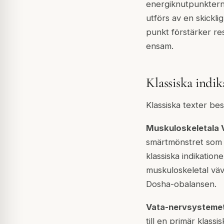
energiknutpunktern
utförs av en skickl
punkt förstärker r
ensam.
Klassiska indik
Klassiska texter be
Muskuloskeletala V
smärtmönstret som 
klassiska indikatio
muskuloskeletal vä
Dosha-obalansen.
Vata-nervsystemet
till en primär klas