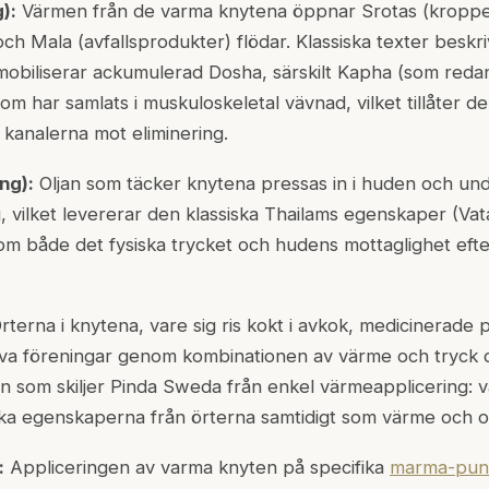
):
Värmen från de varma knytena öppnar
Srotas
(kroppe
och Mala (avfallsprodukter) flödar. Klassiska texter besk
obiliserar ackumulerad Dosha, särskilt Kapha (som redan
om har samlats i muskuloskeletal vävnad, vilket tillåter de
analerna mot eliminering.
ng):
Oljan som täcker knytena pressas in i huden och un
g, vilket levererar den klassiska Thailams egenskaper (Va
m både det fysiska trycket och hudens mottaglighet eft
rterna i knytena, vare sig ris kokt i avkok, medicinerade p
ktiva föreningar genom kombinationen av värme och tryck d
 som skiljer Pinda Sweda från enkel värmeapplicering: 
ka egenskaperna från örterna samtidigt som värme och olja
:
Appliceringen av varma knyten på specifika
marma-pun