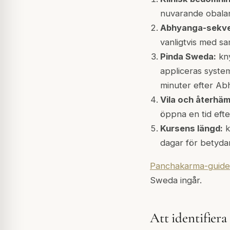
nuvarande obalan
Abhyanga-sekve
vanligtvis med s
Pinda Sweda:
kny
appliceras system
minuter efter Ab
Vila och återhäm
öppna en tid efter
Kursens längd:
k
dagar för betydan
Panchakarma-guid
Sweda ingår.
Att identifiera