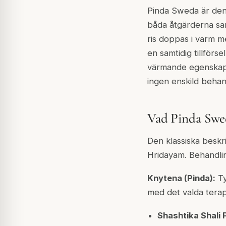
Pinda Sweda
är den
båda åtgärderna sam
ris doppas i varm m
en samtidig tillför
värmande egenskape
ingen enskild beha
Vad Pinda Swe
Den klassiska beskri
Hridayam
. Behandli
Knytena (
Pinda
):
Ty
med det valda terap
Shashtika Shali