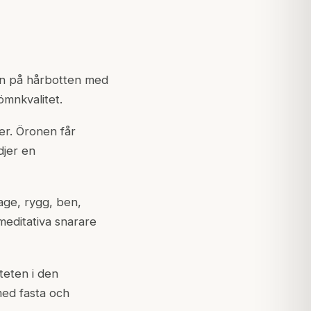
jan på hårbotten med
sömnkvalitet.
er. Öronen får
djer en
age, rygg, ben,
meditativa snarare
teten i den
med fasta och