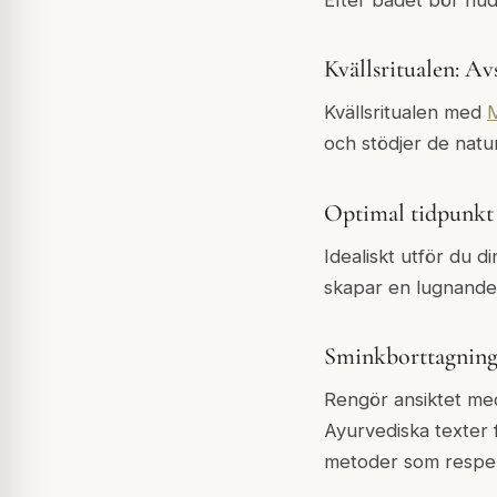
Efter badet bör hude
Kvällsritualen: A
Kvällsritualen med
och stödjer de natu
Optimal tidpunkt
Idealiskt utför du d
skapar en lugnande 
Sminkborttagning
Rengör ansiktet med
Ayurvediska texter f
metoder som respek