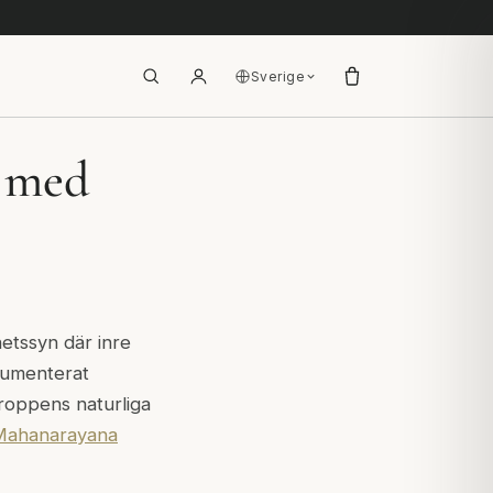
Sverige
r med
etssyn där inre
okumenterat
kroppens naturliga
Mahanarayana