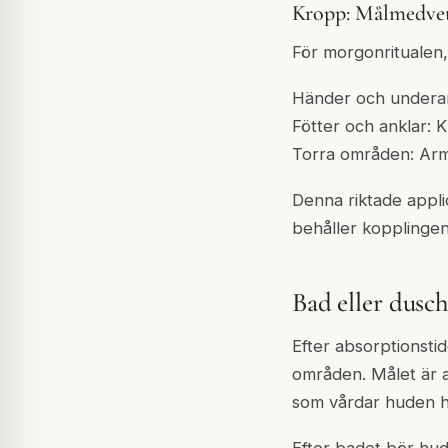
Kropp: Målmedvet
För morgonrituale
Händer och underar
Fötter och anklar: K
Torra områden: Armb
Denna riktade appli
behåller kopplingen 
Bad eller dusc
Efter absorptionsti
områden. Målet är a
som vårdar huden h