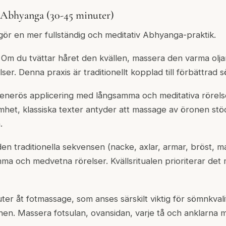
s-Abhyanga (30-45 minuter)
ggör en mer fullständig och meditativ Abhyanga-praktik.
): Om du tvättar håret den kvällen, massera den varma ol
lser. Denna praxis är traditionellt kopplad till förbättrad 
enerös applicering med långsamma och meditativa rörels
het, klassiska texter antyder att massage av öronen stö
.
den traditionella sekvensen (nacke, axlar, armar, bröst, m
ma och medvetna rörelser. Kvällsritualen prioriterar det 
ter åt fotmassage, som anses särskilt viktig för sömnkvali
onen. Massera fotsulan, ovansidan, varje tå och anklarna 