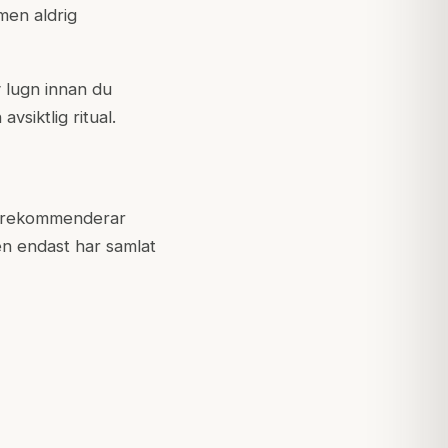
men aldrig
 lugn innan du
vsiktlig ritual.
er rekommenderar
en endast har samlat