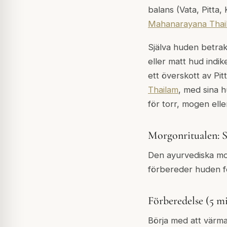
balans (Vata, Pitta,
Mahanarayana Thai
Själva huden betrakt
eller matt hud indik
ett överskott av Pit
Thailam
, med sina h
för torr, mogen elle
Morgonritualen: 
Den ayurvediska m
förbereder huden 
Förberedelse (5 m
Börja med att värma