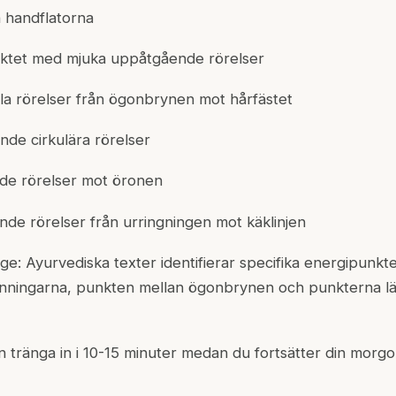
n handflatorna
iktet med mjuka uppåtgående rörelser
lla rörelser från ögonbrynen mot hårfästet
nde cirkulära rörelser
de rörelser mot öronen
de rörelser från urringningen mot käklinjen
 Ayurvediska texter identifierar specifika energipunkter 
tinningarna, punkten mellan ögonbrynen och punkterna l
an tränga in i 10-15 minuter medan du fortsätter din morgo