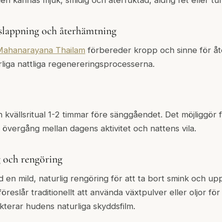
n kännas mjuk, smidig och återfuktad, aldrig fet eller tu
vslappning och återhämtning
Mahanarayana Thailam
förbereder kropp och sinne för åt
rliga nattliga regenereringsprocesserna.
in kvällsritual 1-2 timmar före sänggåendet. Det möjliggör 
övergång mellan dagens aktivitet och nattens vila.
 och rengöring
 en mild, naturlig rengöring för att ta bort smink och u
öreslår traditionellt att använda växtpulver eller oljor för
terar hudens naturliga skyddsfilm.