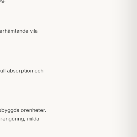
ng.
erhämtande vila
full absorption och
ppbyggda orenheter.
 rengöring, milda