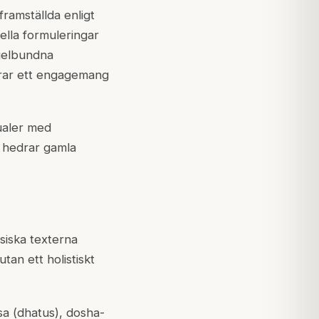
framställda enligt
nella formuleringar
egelbundna
erar ett engagemang
ualer med
m hedrar gamla
siska texterna
tan ett holistiskt
sa (dhatus), dosha-