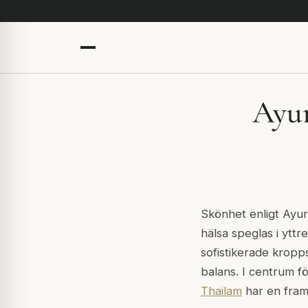
Ayur
Skönhet enligt Ayur
hälsa speglas i yttr
sofistikerade kropp
balans. I centrum fö
Thailam
har en fram