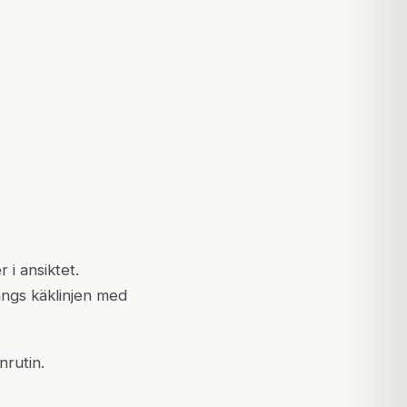
i ansiktet.
ängs käklinjen med
nrutin.