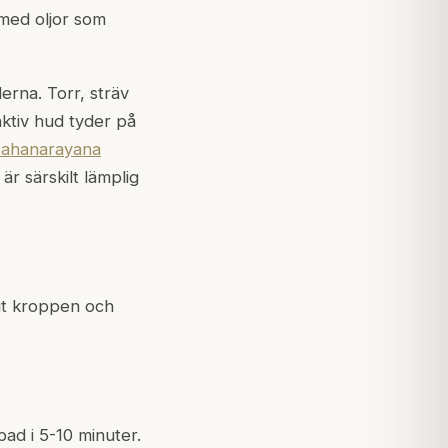
 med oljor som
erna. Torr, sträv
eaktiv hud tyder på
ahanarayana
r särskilt lämplig
gt kroppen och
bad i 5-10 minuter.