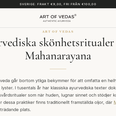
SVERIGE: FRAKT €9,00, FRI FRÅN €100,00
ART OF VEDAS
vediska skönhetsrituale
Mahanarayana
veda går bortom ytliga bekymmer för att omfatta en helh
e lyster. I tusentals år har klassiska ayurvediska texter d
svårdsritualer som när huden, lugnar sinnet och stödjer 
r dessa praktiker finns traditionellt framställda oljor, där
trädande plats.