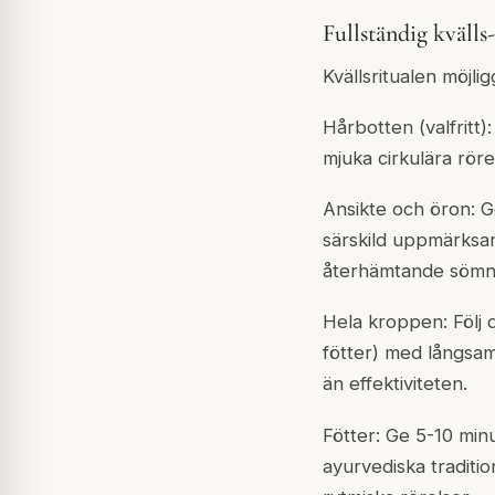
Fullständig kväll
Kvällsritualen möjli
Hårbotten (valfritt
mjuka cirkulära röre
Ansikte och öron: G
särskild uppmärksam
återhämtande sömn
Hela kroppen: Följ 
fötter) med långsam
än effektiviteten.
Fötter: Ge 5-10 minu
ayurvediska traditi