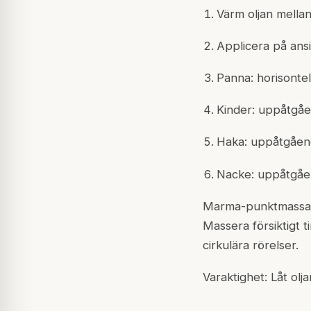
Värm oljan mella
Applicera på ans
Panna: horisonte
Kinder: uppåtgåe
Haka: uppåtgåen
Nacke: uppåtgåen
Marma-punktmassage:
Massera försiktigt 
cirkulära rörelser.
Varaktighet: Låt olj