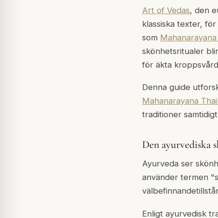
Art of Vedas
, den e
klassiska texter, fö
som
Mahanarayana 
skönhetsritualer bl
för äkta kroppsvård
Denna guide utfors
Mahanarayana Thai
traditioner samtidig
Den ayurvediska s
Ayurveda ser skönhe
använder termen "sun
välbefinnandetillstå
Enligt ayurvedisk t