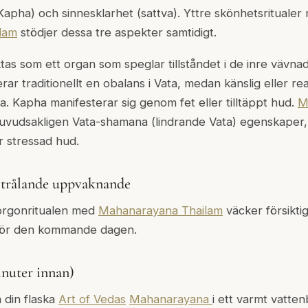
 Kapha) och sinnesklarhet (sattva). Yttre skönhetsritualer
lam
stödjer dessa tre aspekter samtidigt.
as som ett organ som speglar tillståndet i de inre vävnad
erar traditionellt en obalans i Vata, medan känslig eller r
ta. Kapha manifesterar sig genom fet eller tilltäppt hud.
M
uvudsakligen Vata-shamana (lindrande Vata) egenskaper, ä
r stressad hud.
Strålande uppvaknande
orgonritualen med
Mahanarayana Thailam
väcker försikti
för den kommande dagen.
inuter innan)
 din flaska
Art of Vedas
Mahanarayana
i ett varmt vatten