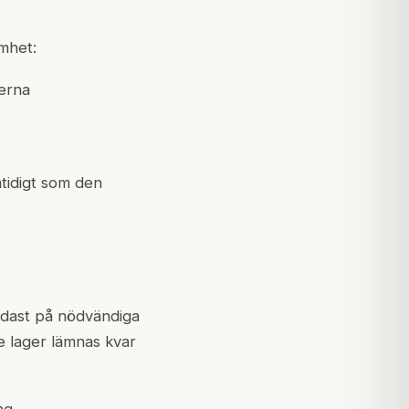
mhet:
erna
tidigt som den
endast på nödvändiga
e lager lämnas kvar