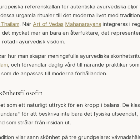
uropeiska referenskällan för autentiska ayurvediska oljor 
r dessa urgamla ritualer till det moderna livet med traditio
Thailam
. När
Art of Vedas
Mahanarayana
integreras i r
ir det mycket mer än bara en återfuktare, det represent
 rotad i ayurvedisk visdom.
kar hur man skapar meningsfulla ayurvediska skönhetsrit
lam
, och förvandlar daglig vård till närande praktiker so
t som de anpassas till moderna förhållanden.
könhetsfilosofin
t som ett naturligt uttryck för en kropp i balans. De klas
dara" för att beskriva inte bara det fysiska utseendet, u
nd som strålar från insidan ut.
radition vilar sann skönhet på tre grundpelare: vävnadshäl