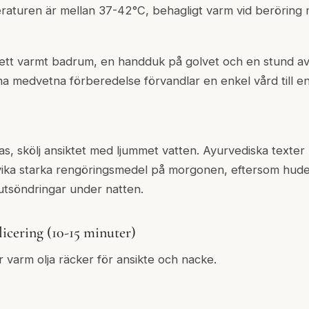
raturen är mellan 37-42°C, behagligt varm vid beröring 
 ett varmt badrum, en handduk på golvet och en stund av
a medvetna förberedelse förvandlar en enkel vård till en a
ras, skölj ansiktet med ljummet vatten. Ayurvediska text
ndvika starka rengöringsmedel på morgonen, eftersom hud
 utsöndringar under natten.
licering (10-15 minuter)
varm olja räcker för ansikte och nacke.