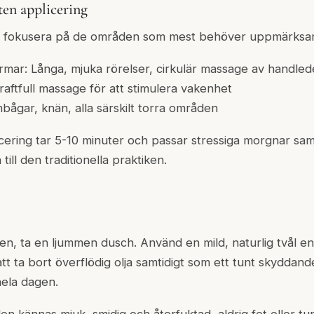
en applicering
n, fokusera på de områden som mest behöver uppmärksa
mar: Långa, mjuka rörelser, cirkulär massage av handled
raftfull massage för att stimulera vakenhet
ågar, knän, alla särskilt torra områden
cering tar 5-10 minuter och passar stressiga morgnar sam
till den traditionella praktiken.
h
den, ta en ljummen dusch. Använd en mild, naturlig tvål 
tt ta bort överflödig olja samtidigt som ett tunt skyddand
ela dagen.