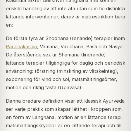
Klassiska texter beskriver Langhana inte som en
enskild handling av att inte äta utan som tio distinkta
lättande interventioner, därav är matrestriktion bara
en:
De första fyra är Shodhana (renande) terapier inom
Panchakarma
, Vamana, Virechana, Basti och Nasya.
De återstående sex är Shamana (lindrande)
lättande terapier tillgängliga för daglig och periodisk
användning: törstning (minskning av vätskeintag),
exponering för vind och sol, matsmältningsörter,
motion och riktig fasta (
Upavasa
).
Denna bredare definition visar att klassisk Ayurveda
ser varje praktik som skapar lätthet i kroppen som
en form av Langhana, motion är en lättande terapi,
matsmältningskryddor är en lättande terapi och till