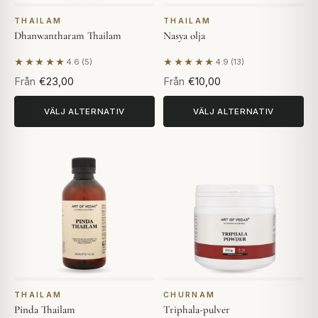
THAILAM
THAILAM
Dhanwantharam Thailam
Nasya olja
★★★★★
★★★★★
4.6 (5)
4.9 (13)
Baserat på 5 recensioner
Baserat på 13 recensioner
Från
€23,00
Från
€10,00
VÄLJ ALTERNATIV
VÄLJ ALTERNATIV
THAILAM
CHURNAM
Pinda Thailam
Triphala-pulver