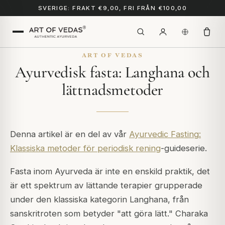
SVERIGE: FRAKT €9,00, FRI FRÅN €100,00
ART OF VEDAS
Ayurvedisk fasta: Langhana och
lättnadsmetoder
Denna artikel är en del av vår
Ayurvedic Fasting:
Klassiska metoder för periodisk rening
-guideserie.
Fasta inom Ayurveda är inte en enskild praktik, det
är ett spektrum av lättande terapier grupperade
under den klassiska kategorin
Langhana
, från
sanskritroten som betyder "att göra lätt."
Charaka