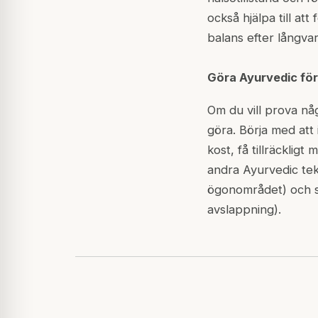
också hjälpa till at
balans efter långva
Göra Ayurvedic förä
Om du vill prova nå
göra. Börja med att 
kost, få tillräcklig
andra Ayurvedic tekn
ögonområdet) och si
avslappning).