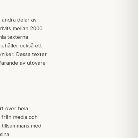
 andra delar av
ivits mellan 2000
amla texterna
nehåller också ett
niker. Dessa texter
tfarande av utövare
rt över hela
 från media och
s tillsammans med
sina