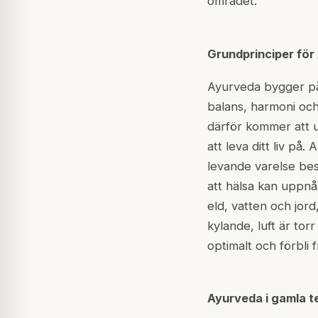
området.
Grundprinciper för
Ayurveda bygger på f
balans, harmoni och
därför kommer att up
att leva ditt liv på
levande varelse bes
att hälsa kan uppnås
eld, vatten och jor
kylande, luft är to
optimalt och förbli
Ayurveda i gamla t