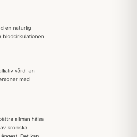
d en naturlig
a blodcirkulationen
iativ vård, en
 personer med
ättra allmän hälsa
av kroniska
 ångest. Det kan