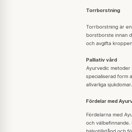
Torrborstning
Torrborstning är e
borstborste innan d
och avgifta kroppen
Palliativ vård
Ayurvedic metoder s
specialiserad form 
allvarliga sjukdomar.
Fördelar med Ayur
Fördelarna med Ayur
och välbefinnande.
hälsotillstånd och 