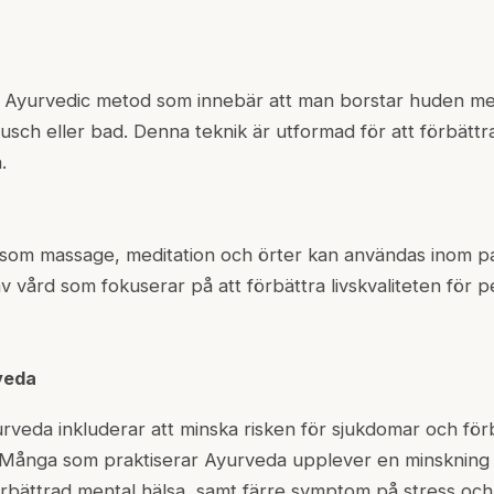
n Ayurvedic metod som innebär att man borstar huden me
usch eller bad. Denna teknik är utformad för att förbättr
.
om massage, meditation och örter kan användas inom pall
av vård som fokuserar på att förbättra livskvaliteten för
veda
veda inkluderar att minska risken för sjukdomar och förb
 Många som praktiserar Ayurveda upplever en minskning 
förbättrad mental hälsa, samt färre symptom på stress och