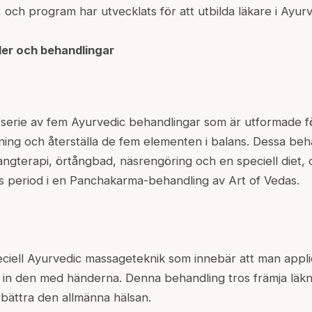
ch program har utvecklats för att utbilda läkare i Ayur
der och behandlingar
erie av fem Ayurvedic behandlingar som är utformade för
ning och återställa de fem elementen i balans. Dessa beh
ngterapi, örtångbad, näsrengöring och en speciell diet, o
s period i en Panchakarma-behandling av Art of Vedas.
iell Ayurvedic massageteknik som innebär att man appli
in den med händerna. Denna behandling tros främja läkni
bättra den allmänna hälsan.