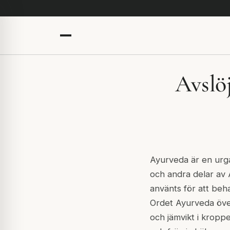
Avslö
Ayurveda är en urga
och andra delar av 
använts för att beh
Ordet Ayurveda övers
och jämvikt i kropp