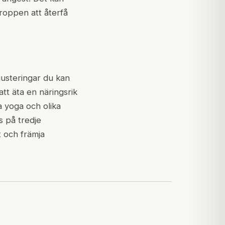
kroppen att återfå
justeringar du kan
att äta en näringsrik
a yoga och olika
s på tredje
t och främja