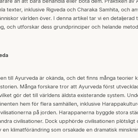
narare än att bara behandla eller bota dem. Praktiken av
gamla texter, inklusive Rigveda och Charaka Samhita, och a
änniskor världen över. I denna artikel tar vi en detaljerad
ng, och utforskar dess grundprinciper och helande metod
eda
n till Ayurveda är okända, och det finns många teorier 
storien. Många forskare tror att Ayurveda först utveckla
vilket gör det till världens äldsta existerande system. Und
inenten hem för flera samhällen, inklusive Harappakultu
ivilisationerna på jorden. Harappanerna byggde stora stä
ra civilisationer. Dock upphörde civilisationen plötsligt 
v en klimatförändring som orsakade en dramatisk minskni