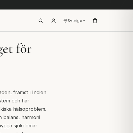
Sverige
et för
den, främst i Indien
ystem och har
ykiska hälsoproblem.
m balans, harmoni
rebygga sjukdomar