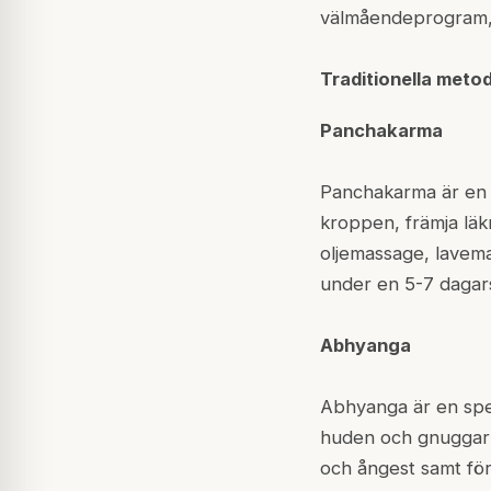
välmåendeprogram, o
Traditionella meto
Panchakarma
Panchakarma är en s
kroppen, främja läk
oljemassage, lavema
under en 5-7 dagar
Abhyanga
Abhyanga är en spec
huden och gnuggar 
och ångest samt för