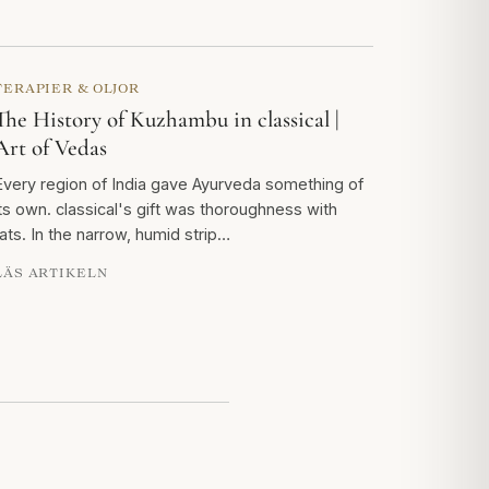
TERAPIER & OLJOR
The History of Kuzhambu in classical |
Art of Vedas
Every region of India gave Ayurveda something of
its own. classical's gift was thoroughness with
fats. In the narrow, humid strip…
LÄS ARTIKELN