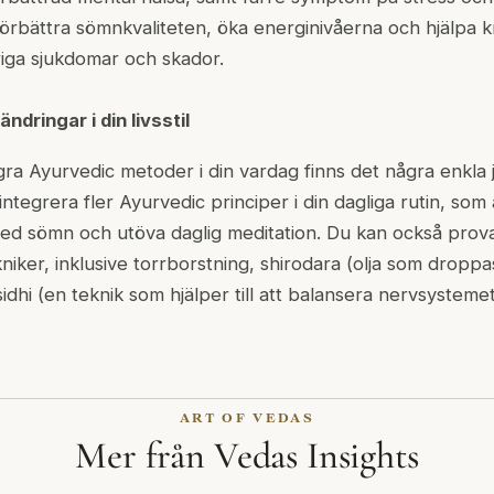
t förbättra sömnkvaliteten, öka energinivåerna och hjälpa 
riga sjukdomar och skador.
ndringar i din livsstil
gra Ayurvedic metoder i din vardag finns det några enkla 
integrera fler Ayurvedic principer i din dagliga rutin, som 
t med sömn och utöva daglig meditation. Du kan också prov
iker, inklusive torrborstning, shirodara (olja som droppa
dhi (en teknik som hjälper till att balansera nervsysteme
ART OF VEDAS
Mer från Vedas Insights