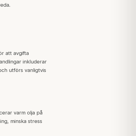
veda.
 att avgifta
andlingar inkluderar
ch utförs vanligtvis
cerar varm olja på
ng, minska stress