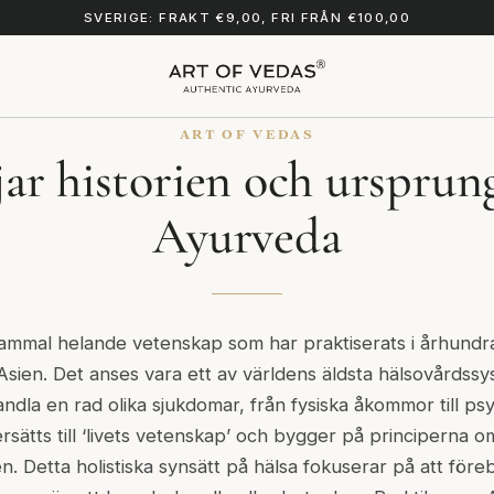
SVERIGE: FRAKT €9,00, FRI FRÅN €100,00
ART OF VEDAS
jar historien och ursprung
Ayurveda
mmal helande vetenskap som har praktiserats i århundra
Asien. Det anses vara ett av världens äldsta hälsovårdss
andla en rad olika sjukdomar, från fysiska åkommor till ps
ätts till ‘
livets vetenskap
’ och bygger på principerna o
en. Detta holistiska synsätt på hälsa fokuserar på att fö