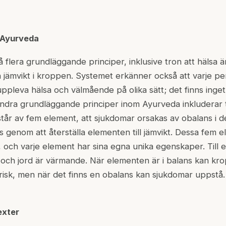
 Ayurveda
lera grundläggande principer, inklusive tron att hälsa är
 jämvikt i kroppen. Systemet erkänner också att varje pe
pleva hälsa och välmående på olika sätt; det finns inget r
. Andra grundläggande principer inom Ayurveda inkluderar t
tår av fem element, att sjukdomar orsakas av obalans i 
 genom att återställa elementen till jämvikt. Dessa fem e
d, och varje element har sina egna unika egenskaper. Till
rr och jord är värmande. När elementen är i balans kan k
 frisk, men när det finns en obalans kan sjukdomar uppstå.
exter