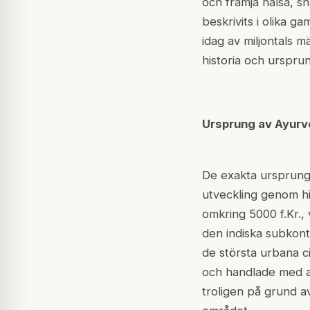
och främja hälsa, s
beskrivits i olika 
idag av miljontals m
historia och urspru
Ursprung av Ayurv
De exakta ursprunge
utveckling genom hi
omkring 5000 f.Kr., 
den indiska subkont
de största urbana c
och handlade med and
troligen på grund a