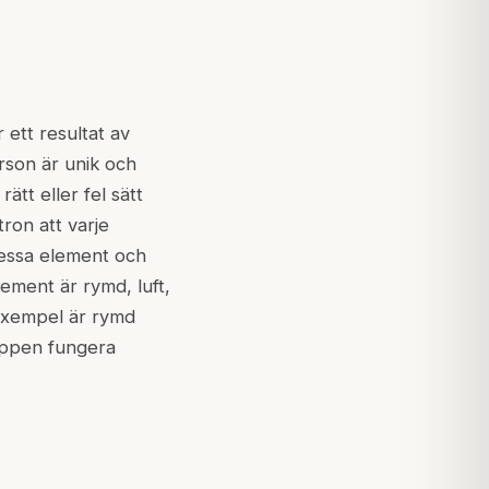
 ett resultat av
rson är unik och
ätt eller fel sätt
ron att varje
dessa element och
lement är rymd, luft,
 exempel är rymd
roppen fungera