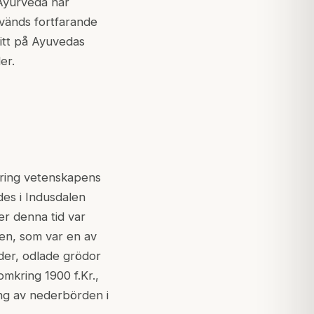
 Ayurveda har
nvänds fortfarande
 titt på Ayuvedas
er.
kring vetenskapens
des i Indusdalen
er denna tid var
ren, som var en av
der, odlade grödor
omkring 1900 f.Kr.,
ng av nederbörden i