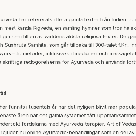
veda har refererats i flera gamla texter från Indien och
n mest kända Rigveda, en samling hymner som tros ha skr
et gör den till en av världens äldsta religiösa texter. De g
Sushruta Samhita, som går tillbaka till 300-talet f.Kr., in
yurvedic metoder, inklusive örtmediciner och massagetek
a skriftliga redogörelserna för Ayurveda och används for
tid
r funnits i tusentals år har det nyligen blivit mer populä
senaste åren har det gamla systemet fått uppmärksamhet
ndersökt fördelarna med Ayurveda-terapier. Art of Veda
rbjuder nu online Ayurvedic-behandlingar som en del av 