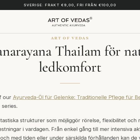
SVERIGE: FRAKT €9,00, FRI FRÅN €100,00
ART OF VEDAS
narayana Thailam för nat
ledkomfort
of our
Ayurveda-Öl für Gelenke: Traditionelle Pflege für B
 series.
astiska strukturer som möjliggör rörelse, flexibilitet och r
tningar i vardagen. Från enkel gång till mer intensiva akt
, och med tiden eller under särskilda förhållanden kan de 