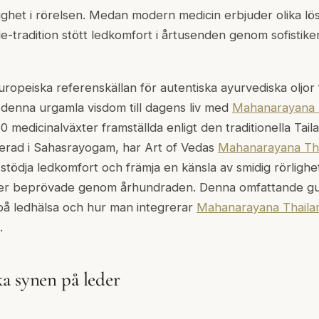
idighet i rörelsen. Medan modern medicin erbjuder olika lö
tradition stött ledkomfort i årtusenden genom sofistike
uropeiska referenskällan för autentiska ayurvediska oljor 
r denna urgamla visdom till dagens liv med
Mahanarayana 
 medicinalväxter framställda enligt den traditionella Tail
rad i Sahasrayogam, har Art of Vedas
Mahanarayana Th
stödja ledkomfort och främja en känsla av smidig rörlighet 
per beprövade genom århundraden. Denna omfattande gu
på ledhälsa och hur man integrerar
Mahanarayana Thaila
.
a synen på leder