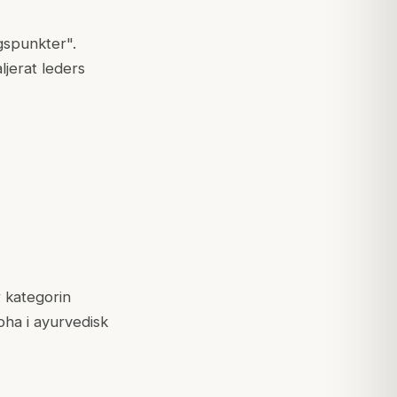
gspunkter".
jerat leders
r kategorin
pha i ayurvedisk