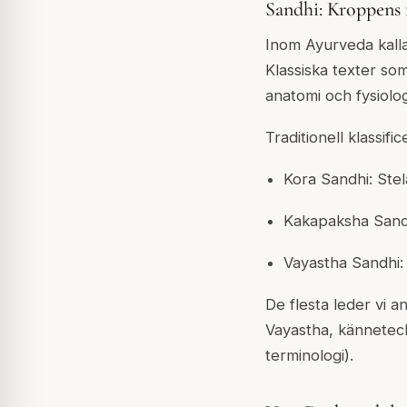
Sandhi: Kroppens 
Inom Ayurveda kalla
Klassiska texter so
anatomi och fysiologi
Traditionell klassifi
Kora Sandhi: Stel
Kakapaksha Sand
Vayastha Sandhi: 
De flesta leder vi a
Vayastha, känneteck
terminologi).