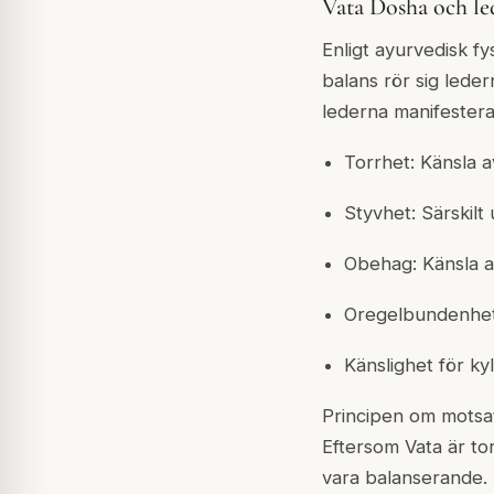
Vata Dosha och le
Enligt ayurvedisk fys
balans rör sig leder
lederna manifesteras
Torrhet: Känsla a
Styvhet: Särskilt
Obehag: Känsla a
Oregelbundenhet:
Känslighet för kyl
Principen om motsat
Eftersom Vata är torr
vara balanserande. 