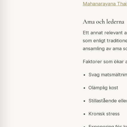
Mahanarayana Thai
Ama och lederna
Ett annat relevant a
som enligt tradition
ansamling av ama so
Faktorer som ökar am
Svag matsmältni
Olämplig kost
Stillastående eller
Kronisk stress
Exponering för ky