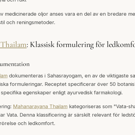
av medicinerade oljor anses vara en del av en bredare 
sstil och reningsmetoder.
 Thailam
: Klassisk formulering för ledkomf
kumentation
lam
dokumenteras i Sahasrayogam, en av de viktigaste sa
diska formuleringar. Receptet specificerar över 50 botanis
a specifika egenskaper enligt ayurvedisk farmakologi.
cering:
Mahanarayana Thailam
kategoriseras som "Vata-sham
llar Vata. Denna klassificering är särskilt relevant för led
i rörelse och ledkomfort.