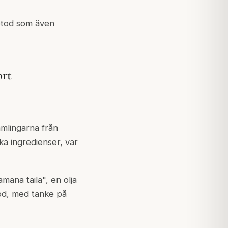
metod som även
ort
mlingarna från
ka ingredienser, var
ana taila", en olja
stöd, med tanke på