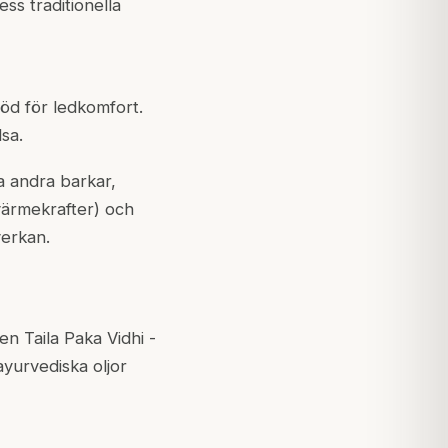
s traditionella
töd för ledkomfort.
sa.
a andra barkar,
(värmekrafter) och
verkan.
n Taila Paka Vidhi -
yurvediska oljor