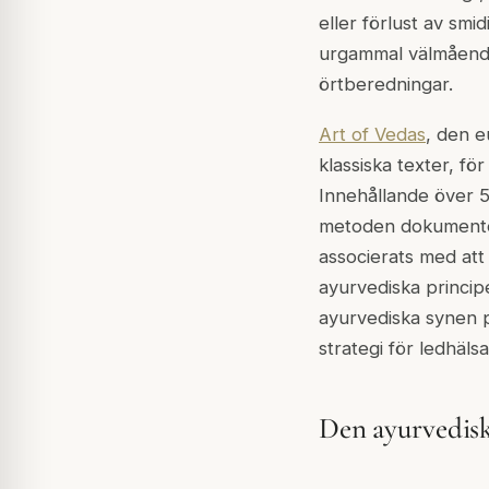
eller förlust av sm
urgammal välmående-
örtberedningar.
Art of Vedas
, den e
klassiska texter, fö
Innehållande över 50
metoden dokumente
associerats med att 
ayurvediska princi
ayurvediska synen 
strategi för ledhälsa
Den ayurvedisk