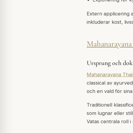
Extern applicering 
inkluderar kost, liv
Mahanarayana
Ursprung och do
Mahanarayana Thai
classical av ayurve
och en vald för sin
Traditionell klassifi
som lugnar eller sti
Vatas centrala roll 