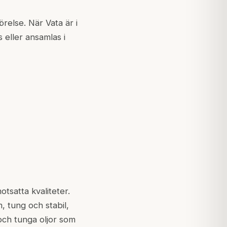
örelse. När Vata är i
s eller ansamlas i
tsatta kvaliteter.
m, tung och stabil,
och tunga oljor som