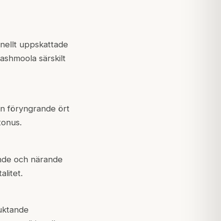
onellt uppskattade
ashmoola särskilt
en föryngrande ört
tonus.
ande och närande
alitet.
fuktande