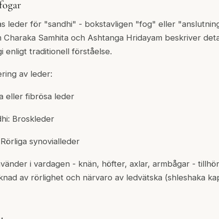
fogar
s leder för "sandhi" - bokstavligen "fog" eller "anslutnin
m Charaka Samhita och Ashtanga Hridayam beskriver detal
 enligt traditionell förståelse.
cering av leder:
a eller fibrösa leder
hi: Broskleder
Rörliga synovialleder
nvänder i vardagen - knän, höfter, axlar, armbågar - tillhö
nad av rörlighet och närvaro av ledvätska (shleshaka ka