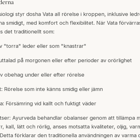
derna
iologi styr dosha Vata all rörelse i kroppen, inklusive ledr
na smidigt, med komfort och flexibilitet. När Vata förvärra
 det traditionellt som:
v "torra" leder eller som "knastrar"
 uttalad på morgonen eller efter perioder av orörlighet
v obehag under eller efter rörelse
 Rörelse som inte känns smidig eller jämn
a: Försämring vid kallt och fuktigt väder
ser: Ayurveda behandlar obalanser genom att tillämpa mo
, kall, lätt och rörlig, anses motsatta kvaliteter, oljig, var
Detta förklarar den traditionella användningen av varma 