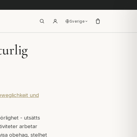
Sverige
urlig
eweglichkeit und
örlighet - utsätts
iviteter arbetar
visa obehag, stelhet