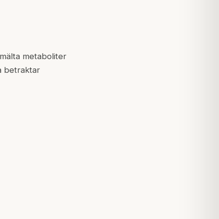
smälta metaboliter
a betraktar