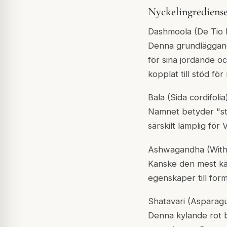
Nyckelingredienser
Dashmoola (De Tio 
Denna grundläggande
för sina jordande o
kopplat till stöd fö
Bala (Sida cordifolia)
Namnet betyder "sty
särskilt lämplig för 
Ashwagandha (Witha
Kanske den mest kä
egenskaper till form
Shatavari (Asparag
Denna kylande rot 