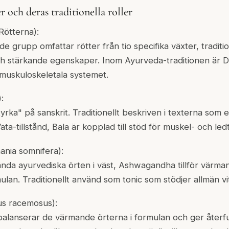
 och deras traditionella roller
Rötterna):
 grupp omfattar rötter från tio specifika växter, traditi
ch stärkande egenskaper. Inom Ayurveda-traditionen är D
r muskuloskeletala systemet.
:
rka" på sanskrit. Traditionellt beskriven i texterna som 
Vata-tillstånd, Bala är kopplad till stöd för muskel- och led
nia somnifera):
nda ayurvediska örten i väst, Ashwagandha tillför värm
ulan. Traditionellt använd som tonic som stödjer allmän vit
us racemosus):
balanserar de värmande örterna i formulan och ger åter