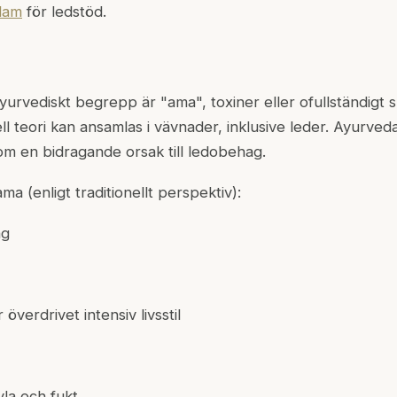
lam
för ledstöd.
yurvediskt begrepp är "ama", toxiner eller ofullständigt 
ell teori kan ansamlas i vävnader, inklusive leder. Ayurved
m en bidragande orsak till ledobehag.
a (enligt traditionellt perspektiv):
ng
 överdrivet intensiv livsstil
la och fukt