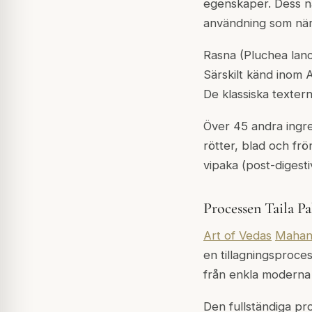
egenskaper. Dess na
användning som när
Rasna (Pluchea lanc
Särskilt känd inom A
De klassiska texter
Över 45 andra ingre
rötter, blad och frö
vipaka (post-digest
Processen Taila P
Art of Vedas
Mahan
en tillagningsproce
från enkla moderna 
Den fullständiga pr