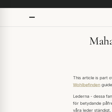
Maha
This article is part 
Wohlbefinden
guide
Lederna - dessa fant
för betydande påfres
våra leder ständigt