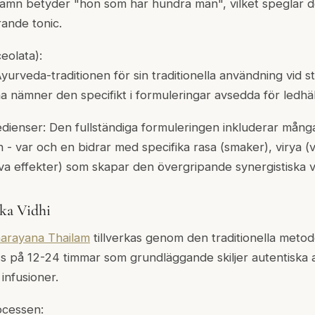
mn betyder "hon som har hundra män", vilket speglar des
ande tonic.
eolata):
yurveda-traditionen för sin traditionella användning vid s
na nämner den specifikt i formuleringar avsedda för ledhäl
dienser: Den fullständiga formuleringen inkluderar mång
n - var och en bidrar med specifika rasa (smaker), virya 
iva effekter) som skapar den övergripande synergistiska 
aka Vidhi
arayana Thailam
tillverkas genom den traditionella metode
ss på 12-24 timmar som grundläggande skiljer autentiska a
infusioner.
ocessen: