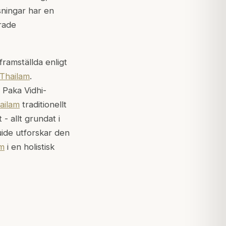
sningar har en
rade
framställda enligt
Thailam
.
a Paka Vidhi-
ailam
traditionellt
- allt grundat i
ide utforskar den
m
i en holistisk